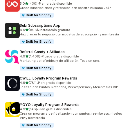
de 5 estrellas
5.0
(430)
•
Plan gratis disponible
430 reseñas en total
Crece suscripciones y retención con soporte humano 24/7
Built for Shopify
Subi Subscriptions App
de 5 estrellas
4.9
(896)
•
Instalación gratuita
896 reseñas en total
Haz crecer tu negocio con modelos de suscripción y membresía
Built for Shopify
Referral Candy + Afiliados
de 5 estrellas
4.9
(1,409)
•
Prueba gratis disponible
1409 reseñas en total
Marketing de referidos y de afiliación: Todo en uno.
Built for Shopify
CWILL: Loyalty Program Rewards
de 5 estrellas
4.9
(781)
•
Plan gratis disponible
781 reseñas en total
Lealtad con Puntos, Referidos, Recompensas y Membresías VIP
Built for Shopify
YOYO Loyalty Program & Rewards
de 5 estrellas
4.9
(148)
•
Plan gratis disponible
148 reseñas en total
Crea un programa de fidelización con puntos, reembolsos, niveles
VIP y membresía
Built for Shopify