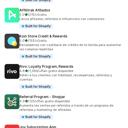
Built for Shopify
Affilitrak Afiliados
de 5 estrellas
5.0
(215)
•
Gratis
215 reseñas en total
Lanza afiliados, referidos e influencers con comisiones
Built for Shopify
Koin Store Credit & Rewards
de 5 estrellas
5.0
(155)
•
Gratis
155 reseñas en total
Recompensa con cashback de crédito de la tienda para aumentar
las compras repetidas
Built for Shopify
Rivo: Loyalty Program, Rewards
de 5 estrellas
4.8
(1,388)
•
Plan gratis disponible
1388 reseñas en total
Retén a tus clientes con fidelidad, recompensas, referidos y
cuentas
Built for Shopify
Referral Program ‑ Shopjar
de 5 estrellas
4.9
(125)
•
Plan gratis disponible
125 reseñas en total
Aumenta las ventas por referidos a través de un programa de
referidos y marketing de afiliados.
Built for Shopify
Joy Subscription App