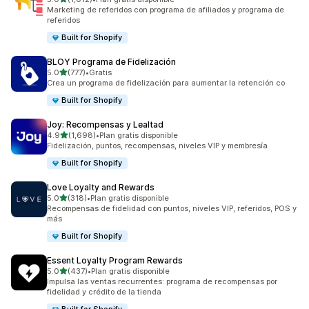
1012 reseñas en total
Marketing de referidos con programa de afiliados y programa de
referidos
Built for Shopify
BLOY Programa de Fidelización
de 5 estrellas
5.0
(777)
•
Gratis
777 reseñas en total
Crea un programa de fidelización para aumentar la retención co
Built for Shopify
Joy: Recompensas y Lealtad
de 5 estrellas
4.9
(1,698)
•
Plan gratis disponible
1698 reseñas en total
Fidelización, puntos, recompensas, niveles VIP y membresía
Built for Shopify
Love Loyalty and Rewards
de 5 estrellas
5.0
(318)
•
Plan gratis disponible
318 reseñas en total
Recompensas de fidelidad con puntos, niveles VIP, referidos, POS y
más
Built for Shopify
Essent Loyalty Program Rewards
de 5 estrellas
5.0
(437)
•
Plan gratis disponible
437 reseñas en total
Impulsa las ventas recurrentes: programa de recompensas por
fidelidad y crédito de la tienda