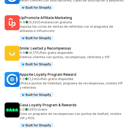
Retén clientes con suscripciones, cajas de suscripción y paquetes
Built for Shopify
UpPromote Affiliate Marketing
de 5 estrellas
4.9
(3,592)
•
Instalación gratuita
3592 reseñas en total
Impulsa los ciclos de ventas de referidos con el programa de
afiliados e influencers
Built for Shopify
Smile: Lealtad y Recompensas
de 5 estrellas
4.9
(4,177)
•
Plan gratis disponible
4177 reseñas en total
Fideliza clientes con puntos, recompensas, referidos y VIP
Built for Shopify
Appstle Loyalty Program Reward
de 5 estrellas
5.0
(1,245)
•
Plan gratis disponible
1245 reseñas en total
Ofrece puntos de fidelidad, programa de recompensas, niveles VIP
y referidos
Built for Shopify
Casa Loyalty Program & Rewards
de 5 estrellas
5.0
(391)
•
Gratis
391 reseñas en total
Crea un programa de recompensas con puntos de lealtad, niveles
VIP y POS.
Built for Shopify