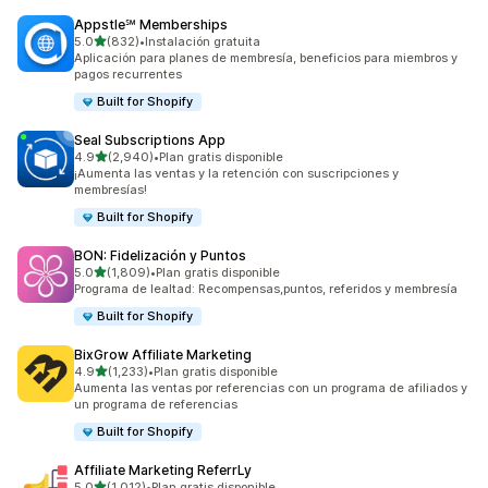
Appstle℠ Memberships
de 5 estrellas
5.0
(832)
•
Instalación gratuita
832 reseñas en total
Aplicación para planes de membresía, beneficios para miembros y
pagos recurrentes
Built for Shopify
Seal Subscriptions App
de 5 estrellas
4.9
(2,940)
•
Plan gratis disponible
2940 reseñas en total
¡Aumenta las ventas y la retención con suscripciones y
membresías!
Built for Shopify
BON: Fidelización y Puntos
de 5 estrellas
5.0
(1,809)
•
Plan gratis disponible
1809 reseñas en total
Programa de lealtad: Recompensas,puntos, referidos y membresía
Built for Shopify
BixGrow Affiliate Marketing
de 5 estrellas
4.9
(1,233)
•
Plan gratis disponible
1233 reseñas en total
Aumenta las ventas por referencias con un programa de afiliados y
un programa de referencias
Built for Shopify
Affiliate Marketing ReferrLy
de 5 estrellas
5.0
(1,012)
•
Plan gratis disponible