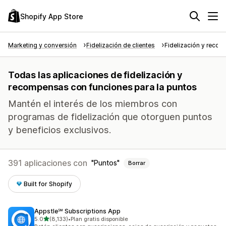
Shopify App Store
Marketing y conversión
Fidelización de clientes
Fidelización y reco
Todas las aplicaciones de fidelización y
recompensas con funciones para la puntos
Mantén el interés de los miembros con
programas de fidelización que otorguen puntos
y beneficios exclusivos.
391 aplicaciones con
Puntos
Borrar
Built for Shopify
Appstle℠ Subscriptions App
de 5 estrellas
5.0
(8,133)
•
Plan gratis disponible
8133 reseñas en total