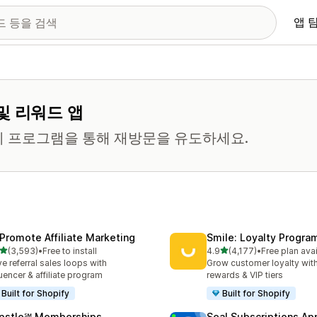
앱 
및 리워드 앱
티 프로그램을 통해 재방문을 유도하세요.
Promote Affiliate Marketing
Smile: Loyalty Progr
별 5개 중
별 5개 중
(3,593)
•
Free to install
4.9
(4,177)
•
Free plan ava
리뷰 3593개
총 리뷰 4177개
ve referral sales loops with
Grow customer loyalty with
luencer & affiliate program
rewards & VIP tiers
Built for Shopify
Built for Shopify
pstle℠ Memberships
Seal Subscriptions Ap