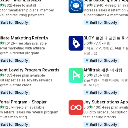
별 5개 중
별 5개 중
(832)
•
Free to install
4.9
(2,940)
•
Free plan ava
리뷰 832개
총 리뷰 2940개
 for membership plans, member
Increase sales & retention 
ks, and recurring payments
subscriptions & membersh
Built for Shopify
Built for Shopify
filiate Marketing ReferrLy
BLOY 로열티 포인트 &
별 5개 중
별 5개 중
(1,012)
•
Free plan available
5.0
(777)
•
무료
리뷰 1012개
총 리뷰 777개
erral marketing with affiliate
리워드, VIP, 추천인, AI를
gram & referral program
프로그램
Built for Shopify
Built for Shopify
sent Loyalty Program Rewards
Affilitrak 제휴 마케팅
별 5개 중
별 5개 중
(437)
•
Free plan available
5.0
(215)
•
무료
리뷰 437개
총 리뷰 215개
st repeat sales: loyalty rewards
인플루언서 추천 마케팅, 제휴
gram & store credit
MLM 시작
Built for Shopify
Built for Shopify
ferral Program ‑ Shopjar
Joy Subscriptions App
별 5개 중
별 5개 중
(125)
•
Free plan available
5.0
(430)
•
Free plan avail
리뷰 125개
총 리뷰 430개
w referral sales via referral program
Build to order subscription
ffiliate marketing
fast-scaling brands
Built for Shopify
Built for Shopify