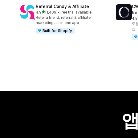
Referral Candy & Affiliate
CW
별 5개 중
4.9
(1,409)
•
Free trial available
Re
총 리뷰 1409개
Refer a friend, referral & affiliate
4.9
총 
marketing, all in one app
로열
십,
Built for Shopify
앱