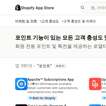
Shopify App Store
마케팅 및 전환
고객 충성도
고객 충성도 및 리워드
포인트 기능이 있는 모든 고객 충성도 
회원 전용 포인트 및 특전을 제공하는 로열
앱 391개 -
포인트
지우기
Appstle℠ Subscriptions App
Up
별 5개 중
5.0
(8,136)
•
Free plan available
4.9
총 리뷰 8136개
총 
Retain customers with subscriptions,
Dri
subscription box, bundles
inf
Built for Shopify
Casa Loyalty Program &
Ap