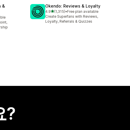
m &
Okendo: Reviews & Loyalty
별 5개 중
4.9
(1,315)
•
Free plan available
총 리뷰 1315개
Create Superfans with Reviews,
able
Loyalty, Referrals & Quizzes
oint,
rship
요?