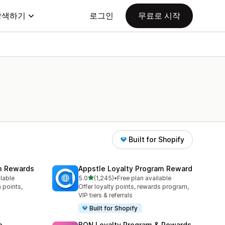
탐색하기
로그인
무료로 시작
Built for Shopify
am Rewards
Appstle Loyalty Program Reward
별 5개 중
ilable
5.0
(1,245)
•
Free plan available
총 리뷰 1245개
 points,
Offer loyalty points, rewards program,
VIP tiers & referrals
Built for Shopify
p
BON Loyalty Program & Rewards