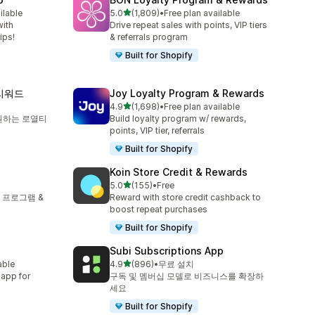
별 5개 중
ilable
5.0
(1,809)
•
Free plan available
총 리뷰 1809개
with
Drive repeat sales with points, VIP tiers
ips!
& referrals program
Built for Shopify
 리워드
Joy Loyalty Program & Rewards
별 5개 중
4.9
(1,698)
•
Free plan available
총 리뷰 1698개
 지원하는 로열티
Build loyalty program w/ rewards,
points, VIP tier, referrals
Built for Shopify
Koin Store Credit & Rewards
별 5개 중
5.0
(155)
•
Free
총 리뷰 155개
 프로그램 &
Reward with store credit cashback to
boost repeat purchases
Built for Shopify
Subi Subscriptions App
별 5개 중
able
4.9
(896)
•
무료 설치
총 리뷰 896개
 app for
구독 및 멤버십 모델로 비즈니스를 확장하
세요
Built for Shopify