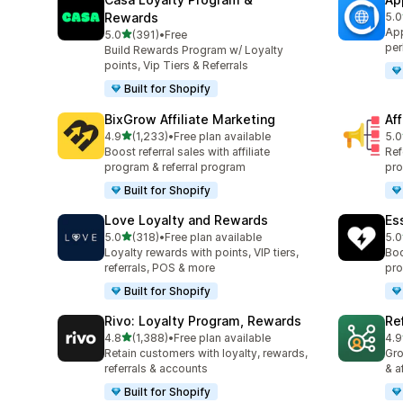
Rewards
5.0
총 
App
별 5개 중
5.0
(391)
•
Free
총 리뷰 391개
per
Build Rewards Program w/ Loyalty
points, Vip Tiers & Referrals
Built for Shopify
BixGrow Affiliate Marketing
Af
별 5개 중
4.9
(1,233)
•
Free plan available
5.0
총 리뷰 1233개
총 
Boost referral sales with affiliate
Ref
program & referral program
pro
Built for Shopify
Love Loyalty and Rewards
Es
별 5개 중
5.0
(318)
•
Free plan available
5.0
총 리뷰 318개
총 
Loyalty rewards with points, VIP tiers,
Boo
referrals, POS & more
pro
Built for Shopify
Rivo: Loyalty Program, Rewards
Re
별 5개 중
4.8
(1,388)
•
Free plan available
4.9
총 리뷰 1388개
총 
Retain customers with loyalty, rewards,
Gro
referrals & accounts
& a
Built for Shopify