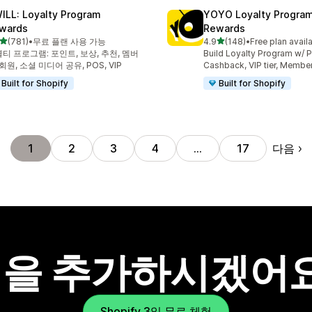
ILL: Loyalty Program
YOYO Loyalty Progra
wards
Rewards
별 5개 중
별 5개 중
(781)
•
무료 플랜 사용 가능
4.9
(148)
•
Free plan avail
리뷰 781개
총 리뷰 148개
티 프로그램: 포인트, 보상, 추천, 멤버
Build Loyalty Program w/ P
 회원, 소셜 미디어 공유, POS, VIP
Cashback, VIP tier, Membe
Built for Shopify
Built for Shopify
다음
1
2
3
4
…
17
을 추가하시겠어
Shopify 3일 무료 체험