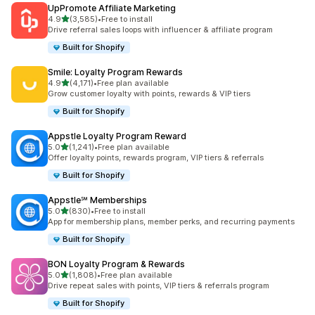
UpPromote Affiliate Marketing
별 5개 중
4.9
(3,585)
•
Free to install
총 리뷰 3585개
Drive referral sales loops with influencer & affiliate program
Built for Shopify
Smile: Loyalty Program Rewards
별 5개 중
4.9
(4,171)
•
Free plan available
총 리뷰 4171개
Grow customer loyalty with points, rewards & VIP tiers
Built for Shopify
Appstle Loyalty Program Reward
별 5개 중
5.0
(1,241)
•
Free plan available
총 리뷰 1241개
Offer loyalty points, rewards program, VIP tiers & referrals
Built for Shopify
Appstle℠ Memberships
별 5개 중
5.0
(830)
•
Free to install
총 리뷰 830개
App for membership plans, member perks, and recurring payments
Built for Shopify
BON Loyalty Program & Rewards
별 5개 중
5.0
(1,808)
•
Free plan available
총 리뷰 1808개
Drive repeat sales with points, VIP tiers & referrals program
Built for Shopify