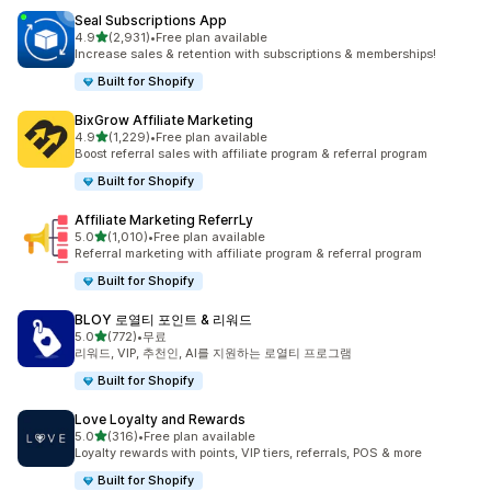
Seal Subscriptions App
별 5개 중
4.9
(2,931)
•
Free plan available
총 리뷰 2931개
Increase sales & retention with subscriptions & memberships!
Built for Shopify
BixGrow Affiliate Marketing
별 5개 중
4.9
(1,229)
•
Free plan available
총 리뷰 1229개
Boost referral sales with affiliate program & referral program
Built for Shopify
Affiliate Marketing ReferrLy
별 5개 중
5.0
(1,010)
•
Free plan available
총 리뷰 1010개
Referral marketing with affiliate program & referral program
Built for Shopify
BLOY 로열티 포인트 & 리워드
별 5개 중
5.0
(772)
•
무료
총 리뷰 772개
리워드, VIP, 추천인, AI를 지원하는 로열티 프로그램
Built for Shopify
Love Loyalty and Rewards
별 5개 중
5.0
(316)
•
Free plan available
총 리뷰 316개
Loyalty rewards with points, VIP tiers, referrals, POS & more
Built for Shopify