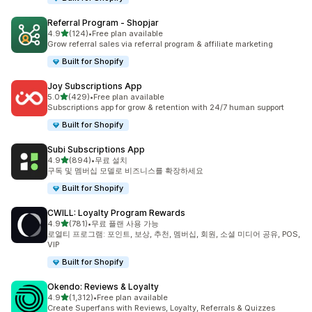
Referral Program ‑ Shopjar
별 5개 중
4.9
(124)
•
Free plan available
총 리뷰 124개
Grow referral sales via referral program & affiliate marketing
Built for Shopify
Joy Subscriptions App
별 5개 중
5.0
(429)
•
Free plan available
총 리뷰 429개
Subscriptions app for grow & retention with 24/7 human support
Built for Shopify
Subi Subscriptions App
별 5개 중
4.9
(894)
•
무료 설치
총 리뷰 894개
구독 및 멤버십 모델로 비즈니스를 확장하세요
Built for Shopify
CWILL: Loyalty Program Rewards
별 5개 중
4.9
(781)
•
무료 플랜 사용 가능
총 리뷰 781개
로열티 프로그램: 포인트, 보상, 추천, 멤버십, 회원, 소셜 미디어 공유, POS,
VIP
Built for Shopify
Okendo: Reviews & Loyalty
별 5개 중
4.9
(1,312)
•
Free plan available
총 리뷰 1312개
Create Superfans with Reviews, Loyalty, Referrals & Quizzes