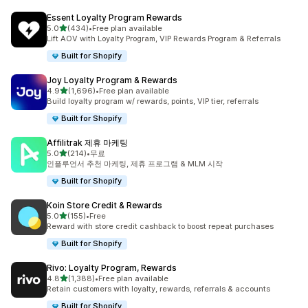
Essent Loyalty Program Rewards
별 5개 중
5.0
(434)
•
Free plan available
총 리뷰 434개
Lift AOV with Loyalty Program, VIP Rewards Program & Referrals
Built for Shopify
Joy Loyalty Program & Rewards
별 5개 중
4.9
(1,696)
•
Free plan available
총 리뷰 1696개
Build loyalty program w/ rewards, points, VIP tier, referrals
Built for Shopify
Affilitrak 제휴 마케팅
별 5개 중
5.0
(214)
•
무료
총 리뷰 214개
인플루언서 추천 마케팅, 제휴 프로그램 & MLM 시작
Built for Shopify
Koin Store Credit & Rewards
별 5개 중
5.0
(155)
•
Free
총 리뷰 155개
Reward with store credit cashback to boost repeat purchases
Built for Shopify
Rivo: Loyalty Program, Rewards
별 5개 중
4.8
(1,388)
•
Free plan available
총 리뷰 1388개
Retain customers with loyalty, rewards, referrals & accounts
Built for Shopify