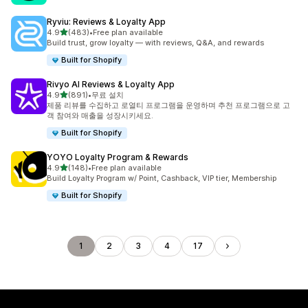
Ryviu: Reviews & Loyalty App
별 5개 중
4.9
(483)
•
Free plan available
총 리뷰 483개
Build trust, grow loyalty — with reviews, Q&A, and rewards
Built for Shopify
Rivyo AI Reviews & Loyalty App
별 5개 중
4.9
(891)
•
무료 설치
총 리뷰 891개
제품 리뷰를 수집하고 로열티 프로그램을 운영하며 추천 프로그램으로 고
객 참여와 매출을 성장시키세요.
Built for Shopify
YOYO Loyalty Program & Rewards
별 5개 중
4.9
(148)
•
Free plan available
총 리뷰 148개
Build Loyalty Program w/ Point, Cashback, VIP tier, Membership
Built for Shopify
1
2
3
4
17