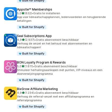
Built for Shopify
Appstle℠ Memberships
van 5 sterren
5,0
(832)
•
Gratis te installeren
832 recensies in totaal
App voor lidmaatschapsplannen, ledenvoordelen en terugkerende
betalingen
Built for Shopify
Seal Subscriptions App
van 5 sterren
4,9
(2.937)
•
Gratis abonnement beschikbaar
2937 recensies in totaal
Verhoog de omzet en het behoud met abonnementen en
lidmaatschappen!
Built for Shopify
BON Loyalty Program & Rewards
van 5 sterren
5,0
(1.811)
•
Gratis abonnement beschikbaar
1811 recensies in totaal
Stimuleer herhalingsaankopen met punten, VIP-niveaus en een
doorverwijzingsprogramma
Built for Shopify
BixGrow Affiliate Marketing
van 5 sterren
4,9
(1.234)
•
Gratis abonnement beschikbaar
1234 recensies in totaal
Verhoog de referral-omzet met een affiliateprogramma en
referralprogramma
Built for Shopify