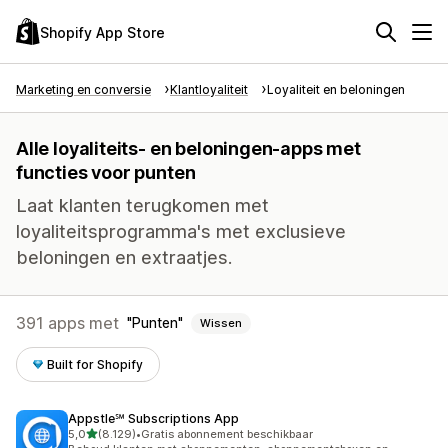
Shopify App Store
Marketing en conversie
Klantloyaliteit
Loyaliteit en beloningen
Alle loyaliteits- en beloningen-apps met
functies voor punten
Laat klanten terugkomen met
loyaliteitsprogramma's met exclusieve
beloningen en extraatjes.
391 apps met
Punten
Wissen
Built for Shopify
Appstle℠ Subscriptions App
van 5 sterren
5,0
(8.129)
•
Gratis abonnement beschikbaar
8129 recensies in totaal