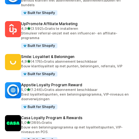
Behoud klanten met abonnementen, abonnementsboxen en
bundels
Built for Shopify
UpPromote Affiliate Marketing
van 5 sterren
4,9
(3.592)
•
Gratis te installeren
3592 recensies in totaal
Stimuleer referral-omzet met een influencer- en affiliate-
programma
Built for Shopify
Smile: Loyaliteit & Beloningen
van 5 sterren
4,9
(4.176)
•
Gratis abonnement beschikbaar
4176 recensies in totaal
Bouw klantloyaliteit op met punten, beloningen, referrals, VIP
Built for Shopify
Appstle Loyalty Program Reward
van 5 sterren
5,0
(1.246)
•
Gratis abonnement beschikbaar
1246 recensies in totaal
Bied loyaliteitspunten, een beloningsprogramma, VIP-niveaus en
doorverwijzingen
Built for Shopify
Casa Loyalty Program & Rewards
van 5 sterren
5,0
(389)
•
Gratis
389 recensies in totaal
Bouw een beloningsprogramma op met loyaliteitspunten, VIP-
niveaus en POS.