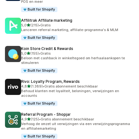
POS en meer
Built for Shopify
Affilitrak Affiliate marketing
van 5 sterren
5,0
(215)
•
Gratis
215 recensies in totaal
Lanceren referral marketing, affiliate-programma's & MLM
Built for Shopify
Koin Store Credit & Rewards
van 5 sterren
5,0
(155)
•
Gratis
155 recensies in totaal
Beloon met cashback in winkeltegoed om herhaalaankopen te
stimuleren
Built for Shopify
Rivo: Loyalty Program, Rewards
van 5 sterren
4,8
(1.389)
•
Gratis abonnement beschikbaar
1389 recensies in totaal
Behoud klanten met loyaliteit, beloningen, verwijzingen en
accounts
Built for Shopify
Referral Program ‑ Shopjar
van 5 sterren
4,9
(125)
•
Gratis abonnement beschikbaar
125 recensies in totaal
Verhoog de omzet uit verwijzingen via een verwijzingsprogramma
en affiliatemarketing
Built for Shopify