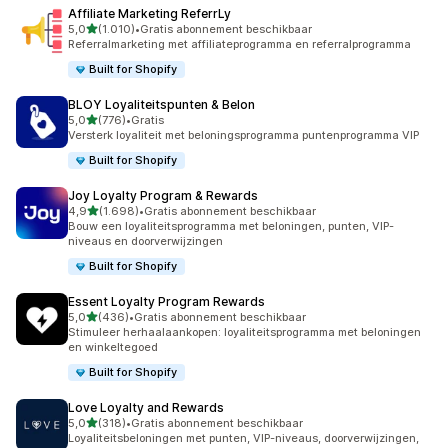
Affiliate Marketing ReferrLy
van 5 sterren
5,0
(1.010)
•
Gratis abonnement beschikbaar
1010 recensies in totaal
Referralmarketing met affiliateprogramma en referralprogramma
Built for Shopify
BLOY Loyaliteitspunten & Belon
van 5 sterren
5,0
(776)
•
Gratis
776 recensies in totaal
Versterk loyaliteit met beloningsprogramma puntenprogramma VIP
Built for Shopify
Joy Loyalty Program & Rewards
van 5 sterren
4,9
(1.698)
•
Gratis abonnement beschikbaar
1698 recensies in totaal
Bouw een loyaliteitsprogramma met beloningen, punten, VIP-
niveaus en doorverwijzingen
Built for Shopify
Essent Loyalty Program Rewards
van 5 sterren
5,0
(436)
•
Gratis abonnement beschikbaar
436 recensies in totaal
Stimuleer herhaalaankopen: loyaliteitsprogramma met beloningen
en winkeltegoed
Built for Shopify
Love Loyalty and Rewards
van 5 sterren
5,0
(318)
•
Gratis abonnement beschikbaar
318 recensies in totaal
Loyaliteitsbeloningen met punten, VIP-niveaus, doorverwijzingen,