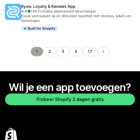
Ryviu: Loyalty & Reviews App
van 5 sterren
4,9
(483)
•
Gratis abonnement beschikbaar
483 recensies in totaal
Bouw vertrouwen op en stimuleer loyaliteit met reviews, Q&A's en
beloningen
Built for Shopify
1
2
3
4
17
Wil je een app toevoegen?
Probeer Shopify 3 dagen gratis