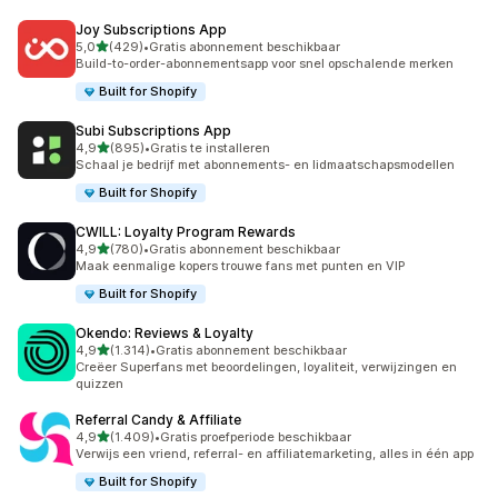
Joy Subscriptions App
van 5 sterren
5,0
(429)
•
Gratis abonnement beschikbaar
429 recensies in totaal
Build-to-order-abonnementsapp voor snel opschalende merken
Built for Shopify
Subi Subscriptions App
van 5 sterren
4,9
(895)
•
Gratis te installeren
895 recensies in totaal
Schaal je bedrijf met abonnements- en lidmaatschapsmodellen
Built for Shopify
CWILL: Loyalty Program Rewards
van 5 sterren
4,9
(780)
•
Gratis abonnement beschikbaar
780 recensies in totaal
Maak eenmalige kopers trouwe fans met punten en VIP
Built for Shopify
Okendo: Reviews & Loyalty
van 5 sterren
4,9
(1.314)
•
Gratis abonnement beschikbaar
1314 recensies in totaal
Creëer Superfans met beoordelingen, loyaliteit, verwijzingen en
quizzen
Referral Candy & Affiliate
van 5 sterren
4,9
(1.409)
•
Gratis proefperiode beschikbaar
1409 recensies in totaal
Verwijs een vriend, referral- en affiliatemarketing, alles in één app
Built for Shopify