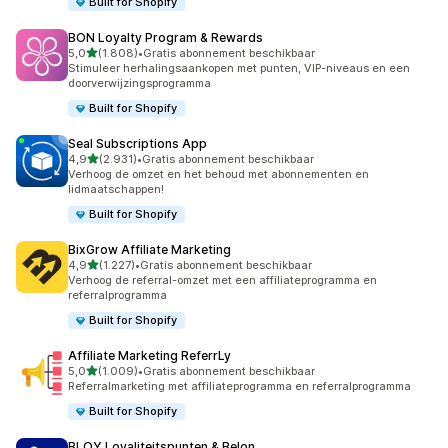
Built for Shopify
BON Loyalty Program & Rewards
van 5 sterren
5,0
(1.808)
•
Gratis abonnement beschikbaar
1808 recensies in totaal
Stimuleer herhalingsaankopen met punten, VIP-niveaus en een
doorverwijzingsprogramma
Built for Shopify
Seal Subscriptions App
van 5 sterren
4,9
(2.931)
•
Gratis abonnement beschikbaar
2931 recensies in totaal
Verhoog de omzet en het behoud met abonnementen en
lidmaatschappen!
Built for Shopify
BixGrow Affiliate Marketing
van 5 sterren
4,9
(1.227)
•
Gratis abonnement beschikbaar
1227 recensies in totaal
Verhoog de referral-omzet met een affiliateprogramma en
referralprogramma
Built for Shopify
Affiliate Marketing ReferrLy
van 5 sterren
5,0
(1.009)
•
Gratis abonnement beschikbaar
1009 recensies in totaal
Referralmarketing met affiliateprogramma en referralprogramma
Built for Shopify
BLOY Loyaliteitspunten & Belon