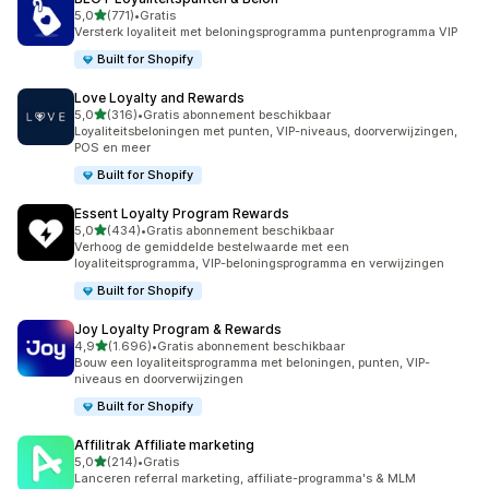
van 5 sterren
5,0
(771)
•
Gratis
771 recensies in totaal
Versterk loyaliteit met beloningsprogramma puntenprogramma VIP
Built for Shopify
Love Loyalty and Rewards
van 5 sterren
5,0
(316)
•
Gratis abonnement beschikbaar
316 recensies in totaal
Loyaliteitsbeloningen met punten, VIP-niveaus, doorverwijzingen,
POS en meer
Built for Shopify
Essent Loyalty Program Rewards
van 5 sterren
5,0
(434)
•
Gratis abonnement beschikbaar
434 recensies in totaal
Verhoog de gemiddelde bestelwaarde met een
loyaliteitsprogramma, VIP-beloningsprogramma en verwijzingen
Built for Shopify
Joy Loyalty Program & Rewards
van 5 sterren
4,9
(1.696)
•
Gratis abonnement beschikbaar
1696 recensies in totaal
Bouw een loyaliteitsprogramma met beloningen, punten, VIP-
niveaus en doorverwijzingen
Built for Shopify
Affilitrak Affiliate marketing
van 5 sterren
5,0
(214)
•
Gratis
214 recensies in totaal
Lanceren referral marketing, affiliate-programma's & MLM