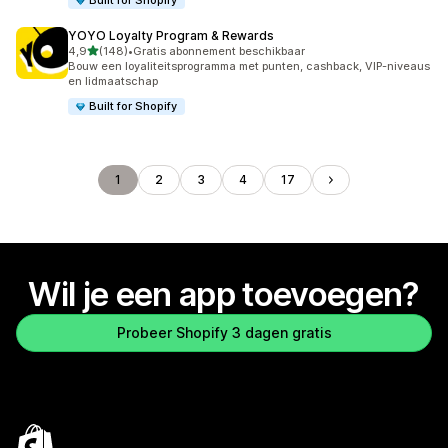
Built for Shopify
YOYO Loyalty Program & Rewards
van 5 sterren
4,9
(148)
•
Gratis abonnement beschikbaar
148 recensies in totaal
Bouw een loyaliteitsprogramma met punten, cashback, VIP-niveaus
en lidmaatschap
Built for Shopify
1
2
3
4
17
Wil je een app toevoegen?
Probeer Shopify 3 dagen gratis