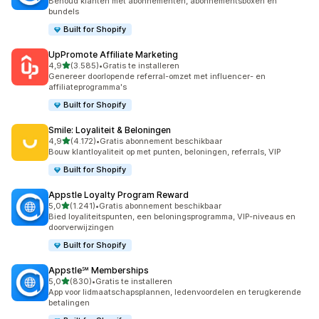
Behoud klanten met abonnementen, abonnementsboxen en
bundels
Built for Shopify
UpPromote Affiliate Marketing
van 5 sterren
4,9
(3.585)
•
Gratis te installeren
3585 recensies in totaal
Genereer doorlopende referral-omzet met influencer- en
affiliateprogramma's
Built for Shopify
Smile: Loyaliteit & Beloningen
van 5 sterren
4,9
(4.172)
•
Gratis abonnement beschikbaar
4172 recensies in totaal
Bouw klantloyaliteit op met punten, beloningen, referrals, VIP
Built for Shopify
Appstle Loyalty Program Reward
van 5 sterren
5,0
(1.241)
•
Gratis abonnement beschikbaar
1241 recensies in totaal
Bied loyaliteitspunten, een beloningsprogramma, VIP-niveaus en
doorverwijzingen
Built for Shopify
Appstle℠ Memberships
van 5 sterren
5,0
(830)
•
Gratis te installeren
830 recensies in totaal
App voor lidmaatschapsplannen, ledenvoordelen en terugkerende
betalingen