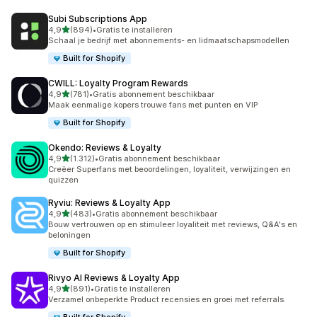
Subi Subscriptions App
van 5 sterren
4,9
(894)
•
Gratis te installeren
894 recensies in totaal
Schaal je bedrijf met abonnements- en lidmaatschapsmodellen
Built for Shopify
CWILL: Loyalty Program Rewards
van 5 sterren
4,9
(781)
•
Gratis abonnement beschikbaar
781 recensies in totaal
Maak eenmalige kopers trouwe fans met punten en VIP
Built for Shopify
Okendo: Reviews & Loyalty
van 5 sterren
4,9
(1.312)
•
Gratis abonnement beschikbaar
1312 recensies in totaal
Creëer Superfans met beoordelingen, loyaliteit, verwijzingen en
quizzen
Ryviu: Reviews & Loyalty App
van 5 sterren
4,9
(483)
•
Gratis abonnement beschikbaar
483 recensies in totaal
Bouw vertrouwen op en stimuleer loyaliteit met reviews, Q&A's en
beloningen
Built for Shopify
Rivyo AI Reviews & Loyalty App
van 5 sterren
4,9
(891)
•
Gratis te installeren
891 recensies in totaal
Verzamel onbeperkte Product recensies en groei met referrals.