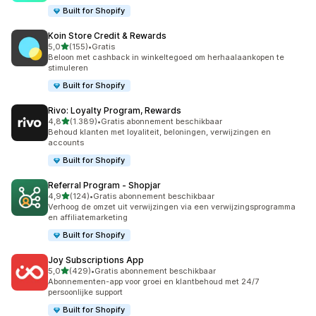
Built for Shopify
Koin Store Credit & Rewards
van 5 sterren
5,0
(155)
•
Gratis
155 recensies in totaal
Beloon met cashback in winkeltegoed om herhaalaankopen te
stimuleren
Built for Shopify
Rivo: Loyalty Program, Rewards
van 5 sterren
4,8
(1.389)
•
Gratis abonnement beschikbaar
1389 recensies in totaal
Behoud klanten met loyaliteit, beloningen, verwijzingen en
accounts
Built for Shopify
Referral Program ‑ Shopjar
van 5 sterren
4,9
(124)
•
Gratis abonnement beschikbaar
124 recensies in totaal
Verhoog de omzet uit verwijzingen via een verwijzingsprogramma
en affiliatemarketing
Built for Shopify
Joy Subscriptions App
van 5 sterren
5,0
(429)
•
Gratis abonnement beschikbaar
429 recensies in totaal
Abonnementen-app voor groei en klantbehoud met 24/7
persoonlijke support
Built for Shopify