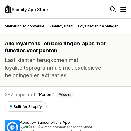
Shopify App Store
Marketing en conversie
Klantloyaliteit
Loyaliteit en beloningen
Alle loyaliteits- en beloningen-apps met
functies voor punten
Laat klanten terugkomen met
loyaliteitsprogramma's met exclusieve
beloningen en extraatjes.
387 apps met
Punten
Wissen
Built for Shopify
Appstle℠ Subscriptions App
van 5 sterren
5,0
(8.091)
•
Gratis abonnement beschikbaar
8091 recensies in totaal