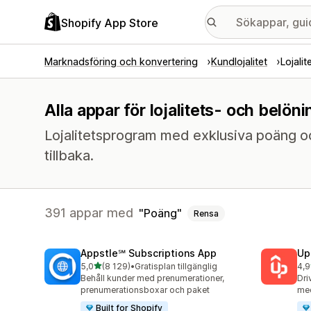
Shopify App Store
Marknadsföring och konvertering
Kundlojalitet
Lojali
Alla appar för lojalitets- och bel
Lojalitetsprogram med exklusiva poäng 
tillbaka.
391 appar med
Poäng
Rensa
Appstle℠ Subscriptions App
Up
av 5 stjärnor
5,0
(8 129)
•
Gratisplan tillgänglig
4,9
8129 recensioner totalt
359
Behåll kunder med prenumerationer,
Dri
prenumerationsboxar och paket
med
Built for Shopify