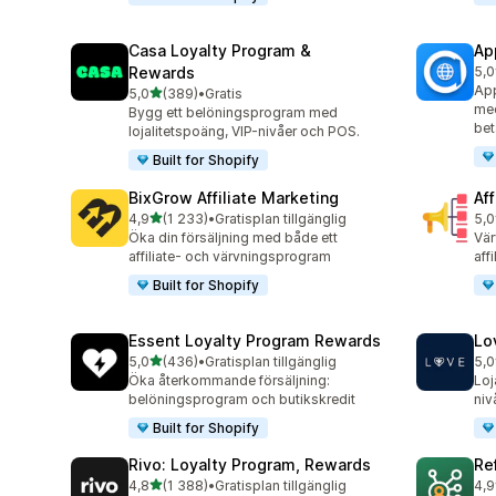
Casa Loyalty Program &
Ap
Rewards
5,0
832
App
av 5 stjärnor
5,0
(389)
•
Gratis
389 recensioner totalt
me
Bygg ett belöningsprogram med
bet
lojalitetspoäng, VIP-nivåer och POS.
Built for Shopify
BixGrow Affiliate Marketing
Af
av 5 stjärnor
4,9
(1 233)
•
Gratisplan tillgänglig
5,0
1233 recensioner totalt
101
Öka din försäljning med både ett
Vär
affiliate- och värvningsprogram
aff
Built for Shopify
Essent Loyalty Program Rewards
Lo
av 5 stjärnor
5,0
(436)
•
Gratisplan tillgänglig
5,0
436 recensioner totalt
318
Öka återkommande försäljning:
Loj
belöningsprogram och butikskredit
niv
Built for Shopify
Rivo: Loyalty Program, Rewards
Re
av 5 stjärnor
4,8
(1 388)
•
Gratisplan tillgänglig
4,9
1388 recensioner totalt
125