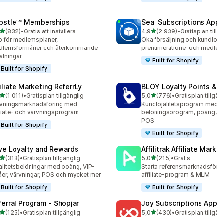
pstle℠ Memberships
Seal Subscriptions Ap
av 5 stjärnor
av 5 stjärnor
(832)
•
Gratis att installera
4,9
(2 939)
•
Gratisplan til
 recensioner totalt
2939 recensioner totalt
 för medlemsplaner,
Öka försäljning och kundlo
dlemsförmåner och återkommande
prenumerationer och med
alningar
Built for Shopify
Built for Shopify
filiate Marketing ReferrLy
BLOY Loyalty Points 
av 5 stjärnor
av 5 stjärnor
(1 011)
•
Gratisplan tillgänglig
5,0
(776)
•
Gratisplan tillg
1 recensioner totalt
776 recensioner totalt
vningsmarknadsföring med
Kundlojalitetsprogram me
iliate- och värvningsprogram
belöningsprogram, poäng,
POS
Built for Shopify
Built for Shopify
ve Loyalty and Rewards
Affilitrak Affiliate Mar
av 5 stjärnor
av 5 stjärnor
(318)
•
Gratisplan tillgänglig
5,0
(215)
•
Gratis
 recensioner totalt
215 recensioner totalt
alitetsbelöningar med poäng, VIP-
Starta referensmarknadsför
åer, värvningar, POS och mycket mer
affiliate-program & MLM
Built for Shopify
Built for Shopify
ferral Program ‑ Shopjar
Joy Subscriptions App
av 5 stjärnor
av 5 stjärnor
(125)
•
Gratisplan tillgänglig
5,0
(430)
•
Gratisplan tillg
 recensioner totalt
430 recensioner totalt