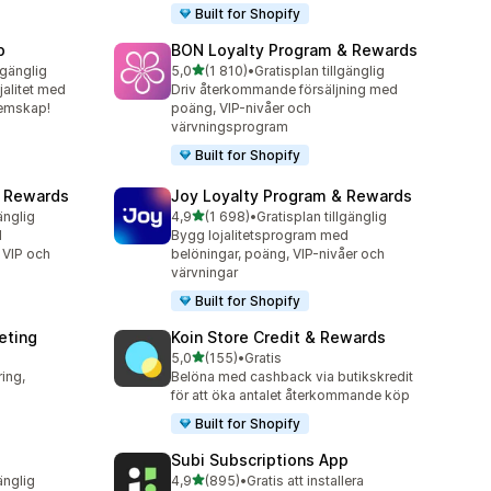
Built for Shopify
p
BON Loyalty Program & Rewards
av 5 stjärnor
lgänglig
5,0
(1 810)
•
Gratisplan tillgänglig
1810 recensioner totalt
jalitet med
Driv återkommande försäljning med
lemskap!
poäng, VIP-nivåer och
värvningsprogram
Built for Shopify
& Rewards
Joy Loyalty Program & Rewards
av 5 stjärnor
änglig
4,9
(1 698)
•
Gratisplan tillgänglig
1698 recensioner totalt
d
Bygg lojalitetsprogram med
 VIP och
belöningar, poäng, VIP-nivåer och
värvningar
Built for Shopify
keting
Koin Store Credit & Rewards
av 5 stjärnor
5,0
(155)
•
Gratis
155 recensioner totalt
ing,
Belöna med cashback via butikskredit
för att öka antalet återkommande köp
Built for Shopify
Subi Subscriptions App
av 5 stjärnor
änglig
4,9
(895)
•
Gratis att installera
895 recensioner totalt