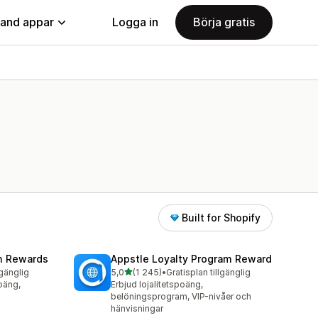
land appar
Logga in
Börja gratis
Built for Shopify
am Rewards
Appstle Loyalty Program Reward
av 5 stjärnor
lgänglig
5,0
(1 245)
•
Gratisplan tillgänglig
1245 recensioner totalt
oäng,
Erbjud lojalitetspoäng,
belöningsprogram, VIP-nivåer och
hänvisningar