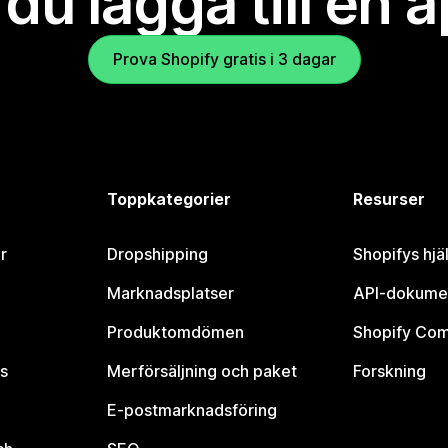
l du lägga till en 
Prova Shopify gratis i 3 dagar
Toppkategorier
Resurser
r
Dropshipping
Shopifys hjä
Marknadsplatser
API-dokume
Produktomdömen
Shopify Co
s
Merförsäljning och paket
Forskning
E-postmarknadsföring