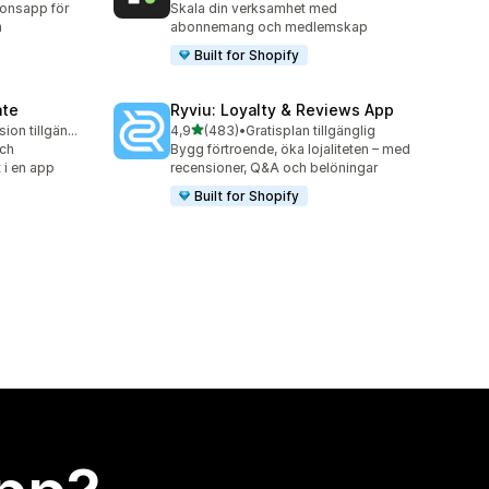
onsapp för
Skala din verksamhet med
n
abonnemang och medlemskap
Built for Shopify
ate
Ryviu: Loyalty & Reviews App
av 5 stjärnor
Gratis testversion tillgänglig
4,9
(483)
•
Gratisplan tillgänglig
483 recensioner totalt
och
Bygg förtroende, öka lojaliteten – med
t i en app
recensioner, Q&A och belöningar
Built for Shopify