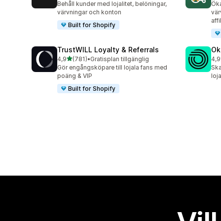
Behåll kunder med lojalitet, belöningar,
Öka
värvningar och konton
vär
aff
Built for Shopify
TrustWILL Loyalty & Referrals
Ok
av 5 stjärnor
4,9
(781)
•
Gratisplan tillgänglig
4,9
781 recensioner totalt
131
Gör engångsköpare till lojala fans med
Ska
poäng & VIP
loj
Built for Shopify