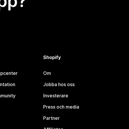
app?
Shopify
lpcenter
Om
ntation
Jobba hos oss
mmunity
Investerare
Press och media
Partner