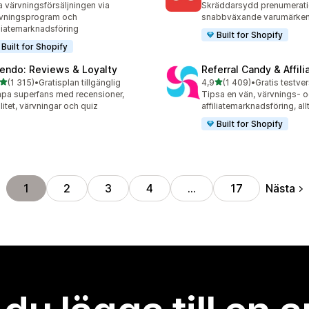
 värvningsförsäljningen via
Skräddarsydd prenumerati
vningsprogram och
snabbväxande varumärke
iliatemarknadsföring
Built for Shopify
Built for Shopify
endo: Reviews & Loyalty
Referral Candy & Affili
av 5 stjärnor
av 5 stjärnor
(1 315)
•
Gratisplan tillgänglig
4,9
(1 409)
•
5 recensioner totalt
1409 recensioner totalt
pa superfans med recensioner,
Tipsa en vän, värvnings- 
alitet, värvningar och quiz
affiliatemarknadsföring, all
Built for Shopify
Nästa
1
2
3
4
…
17