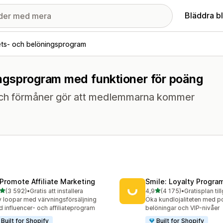
Bläddra b
tets- och belöningsprogram
öningsprogram med funktioner för poäng
och förmåner gör att medlemmarna kommer
Promote Affiliate Marketing
Smile: Loyalty Progr
av 5 stjärnor
av 5 stjärnor
(3 592)
•
Gratis att installera
4,9
(4 175)
•
Gratisplan til
2 recensioner totalt
4175 recensioner totalt
v loopar med värvningsförsäljning
Öka kundlojaliteten med p
 influencer- och affiliateprogram
belöningar och VIP-nivåer
Built for Shopify
Built for Shopify