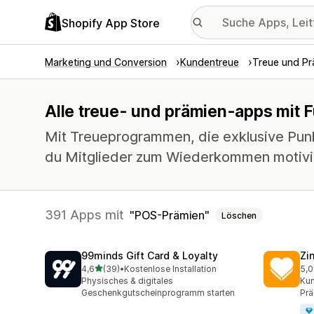
Shopify App Store
Marketing und Conversion
Kundentreue
Treue und Pr
Alle treue- und prämien-apps mit 
Mit Treueprogrammen, die exklusive Pun
du Mitglieder zum Wiederkommen motivi
391 Apps mit
POS-Prämien
Löschen
99minds Gift Card & Loyalty
Zi
von 5 Sternen
4,6
(39)
•
Kostenlose Installation
5,0
39 Rezensionen insgesamt
34 
Physisches & digitales
Kun
Geschenkgutscheinprogramm starten
Pr