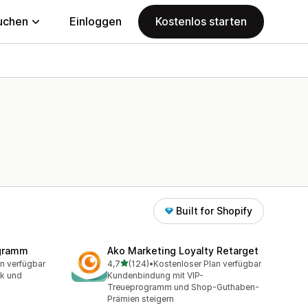
uchen
Einloggen
Kostenlos starten
Built for Shopify
gramm
Ako Marketing Loyalty Retarget
von 5 Sternen
n verfügbar
4,7
(124)
•
Kostenloser Plan verfügbar
t
124 Rezensionen insgesamt
k und
Kundenbindung mit VIP-
Treueprogramm und Shop-Guthaben-
Prämien steigern