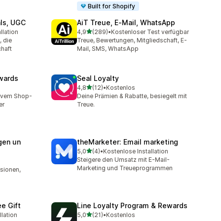
Built for Shopify
als, UGC
AiT Treue, E‑Mail, WhatsApp
von 5 Sternen
llation
4,9
(289)
•
Kostenloser Test verfügbar
t
289 Rezensionen insgesamt
 die
Treue, Bewertungen, Mitgliedschaft, E-
haft
Mail, SMS, WhatsApp
wards
Seal Loyalty
von 5 Sternen
4,8
(12)
•
Kostenlos
mt
12 Rezensionen insgesamt
ivem Shop-
Deine Prämien & Rabatte, besiegelt mit
er
Treue.
gen un
theMarketer: Email marketing
von 5 Sternen
5,0
(4)
•
Kostenlose Installation
4 Rezensionen insgesamt
Steigere den Umsatz mit E-Mail-
amt
Marketing und Treueprogrammen
sionen,
e Gift
Line Loyalty Program & Rewards
von 5 Sternen
llation
5,0
(21)
•
Kostenlos
21 Rezensionen insgesamt