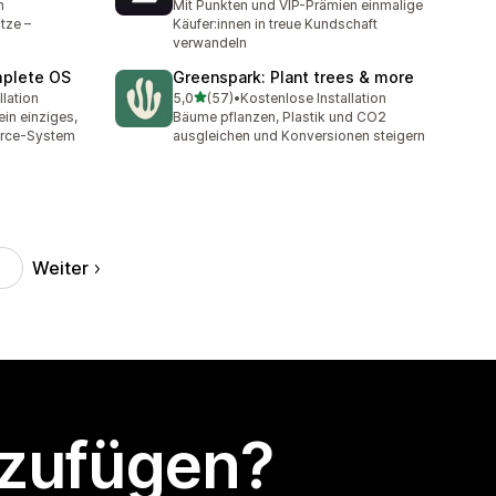
n
Mit Punkten und VIP-Prämien einmalige
tze –
Käufer:innen in treue Kundschaft
verwandeln
mplete OS
Greenspark: Plant trees & more
von 5 Sternen
llation
5,0
(57)
•
Kostenlose Installation
57 Rezensionen insgesamt
in einziges,
Bäume pflanzen, Plastik und CO2
erce-System
ausgleichen und Konversionen steigern
Weiter
nzufügen?