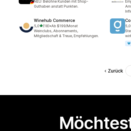
NEU: Belohne Kunden mit Shop-
Emp
Guthaben anstatt Punkten.
Amb
Inf
Winehub Commerce
Co
von 5 Sternen
5,0
(18)
•
Ab $199/Monat
5,0
18 Rezensionen insgesamt
16 
Weinclubs, Abonnements,
Ste
Mitgliedschaft & Treue, Empfehlungen.
wir
Zurück
Möchtest