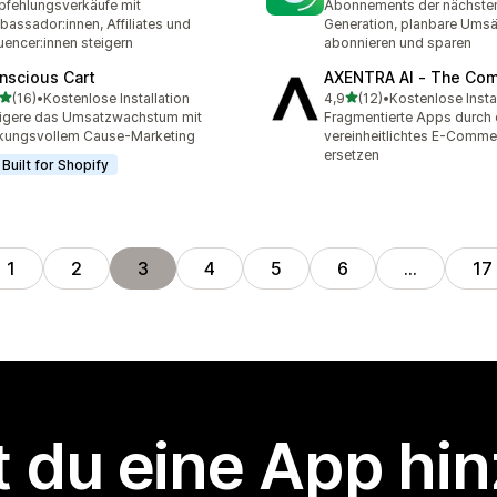
fehlungsverkäufe mit
Abonnements der nächste
assador:innen, Affiliates und
Generation, planbare Umsä
luencer:innen steigern
abonnieren und sparen
nscious Cart
AXENTRA AI ‑ The Co
von 5 Sternen
von 5 Sternen
(16)
•
Kostenlose Installation
4,9
(12)
•
Kostenlose Insta
Rezensionen insgesamt
12 Rezensionen insgesamt
igere das Umsatzwachstum mit
Fragmentierte Apps durch e
kungsvollem Cause-Marketing
vereinheitlichtes E-Comm
ersetzen
Built for Shopify
1
2
3
4
5
6
…
17
 du eine App hi