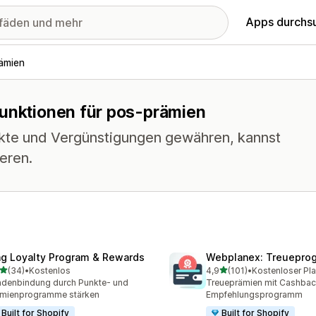
Apps durchs
ämien
Funktionen für pos-prämien
kte und Vergünstigungen gewähren, kannst
eren.
ng Loyalty Program & Rewards
Webplanex: Treuepro
von 5 Sternen
von 5 Sternen
(34)
•
Kostenlos
4,9
(101)
•
Kostenloser Pla
Rezensionen insgesamt
101 Rezensionen insgesam
denbindung durch Punkte- und
Treueprämien mit Cashbac
ämienprogramme stärken
Empfehlungsprogramm
Built for Shopify
Built for Shopify