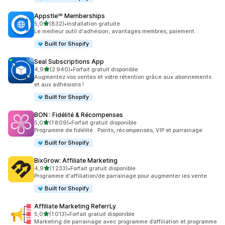
Appstle℠ Memberships
étoile(s) sur 5
5,0
(832)
•
Installation gratuite
832 avis au total
Le meilleur outil d'adhésion, avantages membres, paiement...
Built for Shopify
Seal Subscriptions App
étoile(s) sur 5
4,9
(2 940)
•
Forfait gratuit disponible
2940 avis au total
Augmentez vos ventes et votre rétention grâce aux abonnements
et aux adhésions !
Built for Shopify
BON : Fidélité & Récompenses
étoile(s) sur 5
5,0
(1 809)
•
Forfait gratuit disponible
1809 avis au total
Programme de fidélité : Points, récompenses, VIP et parrainage
Built for Shopify
BixGrow: Affiliate Marketing
étoile(s) sur 5
4,9
(1 233)
•
Forfait gratuit disponible
1233 avis au total
Programme d'affiliation/de parrainage pour augmenter les vente
Built for Shopify
Affiliate Marketing ReferrLy
étoile(s) sur 5
5,0
(1 013)
•
Forfait gratuit disponible
1013 avis au total
Marketing de parrainage avec programme d’affiliation et programme