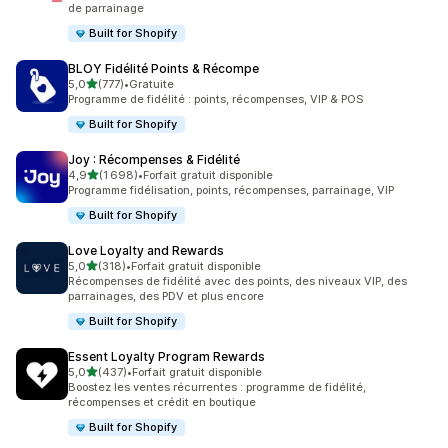
de parrainage
Built for Shopify
BLOY Fidélité Points & Récompe
étoile(s) sur 5
5,0
(777)
•
Gratuite
777 avis au total
Programme de fidélité : points, récompenses, VIP & POS
Built for Shopify
Joy : Récompenses & Fidélité
étoile(s) sur 5
4,9
(1 698)
•
Forfait gratuit disponible
1698 avis au total
Programme fidélisation, points, récompenses, parrainage, VIP
Built for Shopify
Love Loyalty and Rewards
étoile(s) sur 5
5,0
(318)
•
Forfait gratuit disponible
318 avis au total
Récompenses de fidélité avec des points, des niveaux VIP, des
parrainages, des PDV et plus encore
Built for Shopify
Essent Loyalty Program Rewards
étoile(s) sur 5
5,0
(437)
•
Forfait gratuit disponible
437 avis au total
Boostez les ventes récurrentes : programme de fidélité,
récompenses et crédit en boutique
Built for Shopify