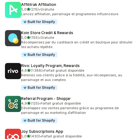
Affilitrak Affiliation
étoile(s) sur 5
5,0
(215)
•
Gratuite
215 avis au total
Lancez affiliation, parrainage et programmes influenceurs
Built for Shopify
Koin Store Credit & Rewards
étoile(s) sur 5
5,0
(155)
•
Gratuite
155 avis au total
Récompensez par du cashback en crédit en boutique pour stimuler
les achats répétés
Built for Shopify
Rivo: Loyalty Program, Rewards
étoile(s) sur 5
4,8
(1 388)
•
Forfait gratuit disponible
1388 avis au total
Retenez vos clients grâce à la fidélité, aux récompenses, au
parrainage et aux comptes
Built for Shopify
Referral Program ‑ Shopjar
étoile(s) sur 5
4,9
(125)
•
Forfait gratuit disponible
125 avis au total
Développez vos ventes parrainées grâce au programme de
parrainage et au marketing d’affiliation
Built for Shopify
Joy Subscriptions App
étoile(s) sur 5
5,0
(430)
•
Forfait gratuit disponible
430 avis au total