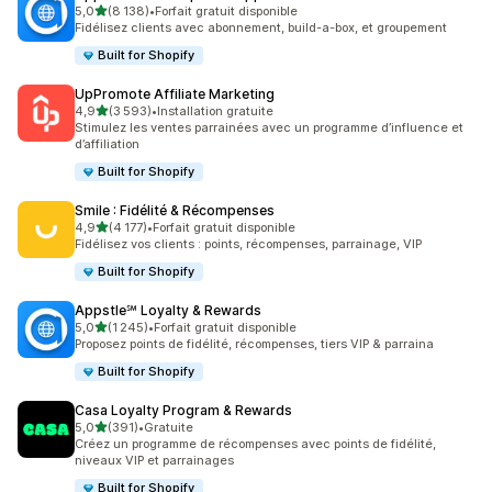
étoile(s) sur 5
5,0
(8 138)
•
Forfait gratuit disponible
8138 avis au total
Fidélisez clients avec abonnement, build-a-box, et groupement
Built for Shopify
UpPromote Affiliate Marketing
étoile(s) sur 5
4,9
(3 593)
•
Installation gratuite
3593 avis au total
Stimulez les ventes parrainées avec un programme d’influence et
d’affiliation
Built for Shopify
Smile : Fidélité & Récompenses
étoile(s) sur 5
4,9
(4 177)
•
Forfait gratuit disponible
4177 avis au total
Fidélisez vos clients : points, récompenses, parrainage, VIP
Built for Shopify
Appstle℠ Loyalty & Rewards
étoile(s) sur 5
5,0
(1 245)
•
Forfait gratuit disponible
1245 avis au total
Proposez points de fidélité, récompenses, tiers VIP & parraina
Built for Shopify
Casa Loyalty Program & Rewards
étoile(s) sur 5
5,0
(391)
•
Gratuite
391 avis au total
Créez un programme de récompenses avec points de fidélité,
niveaux VIP et parrainages
Built for Shopify