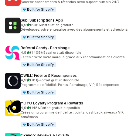
Boostez abonnements & rétention avec support humain 24/7
Built for Shopify
Subi Subscriptions App
étoile(s) sur 5
4,9
(896)
•
Installation gratuite
896 avis au total
Développez votre entreprise avec des abonnements et adhésions
Built for Shopify
Referral Candy : Parrainage
étoile(s) sur 5
4,9
(1 409)
•
Essai gratuit disponible
1409 avis au total
Faites croître votre marque grâce aux recommandations clients
Built for Shopify
CWILL: Fidélité & Récompenses
étoile(s) sur 5
4,9
(781)
•
Forfait gratuit disponible
781 avis au total
Programme de fidélité: Points, Parrainage, VIP, Récompenses
Built for Shopify
YOYO Loyalty Program & Rewards
étoile(s) sur 5
4,9
(148)
•
Forfait gratuit disponible
148 avis au total
Créez un programme de fidélité : points, cashback, niveaux VIP,
adhésions
Built for Shopify
Okendo: Reviews & Loyalty