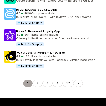
Create Superfans with Reviews, Loyalty, Referrals & Quizzes
Ryviu: Reviews & Loyalty App
stelle su 5
4,9
(483)
•
Free plan available
483 recensioni totali
Build trust, grow loyalty — with reviews, Q&A, and rewards
Built for Shopify
Rivyo AI Reviews & Loyalty App
stelle su 5
4,9
(891)
•
Installazione gratuita
891 recensioni totali
Coinvolgi i clienti con recensioni, fidelizzazione e referral
Built for Shopify
YOYO Loyalty Program & Rewards
stelle su 5
4,9
(148)
•
Free plan available
148 recensioni totali
Build Loyalty Program w/ Point, Cashback, VIP tier, Membership
Built for Shopify
1
2
3
4
17