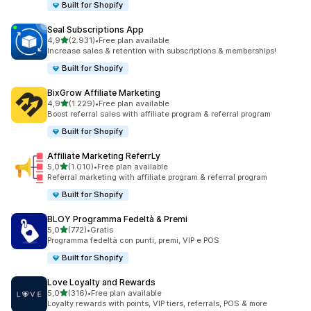
Built for Shopify
Seal Subscriptions App
stelle su 5
4,9
(2.931)
•
Free plan available
2931 recensioni totali
Increase sales & retention with subscriptions & memberships!
Built for Shopify
BixGrow Affiliate Marketing
stelle su 5
4,9
(1.229)
•
Free plan available
1229 recensioni totali
Boost referral sales with affiliate program & referral program
Built for Shopify
Affiliate Marketing ReferrLy
stelle su 5
5,0
(1.010)
•
Free plan available
1010 recensioni totali
Referral marketing with affiliate program & referral program
Built for Shopify
BLOY Programma Fedeltà & Premi
stelle su 5
5,0
(772)
•
Gratis
772 recensioni totali
Programma fedeltà con punti, premi, VIP e POS
Built for Shopify
Love Loyalty and Rewards
stelle su 5
5,0
(316)
•
Free plan available
316 recensioni totali
Loyalty rewards with points, VIP tiers, referrals, POS & more