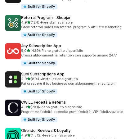
Built for Shopify
Referral Program ‑ Shopjar
stelle su 5
4,9
(124)
•
Free plan available
124 recensioni totali
Grow referral sales via referral program & affiliate marketing
Built for Shopify
Joy Subscription App
stelle su 5
5,0
(429)
•
Piano gratuito disponibile
429 recensioni totali
Cresci abbonamenti & retention con supporto umano 24/7
Built for Shopify
Subi Subscriptions App
stelle su 5
4,9
(894)
•
Installazione gratuita
894 recensioni totali
Fai crescere il tuo business con abbonamenti e iscrizioni
Built for Shopify
CWILL Fedeltà & Referral
stelle su 5
4,9
(781)
•
Piano gratuito disponibile
781 recensioni totali
Programma fedeltà: raccolta punti fedeltà, VIP, fidelizzazione
Built for Shopify
Okendo: Reviews & Loyalty
stelle su 5
4,9
(1.312)
•
Free plan available
1312 recensioni totali