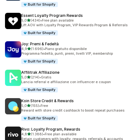
Built for Shopify
Essent Loyalty Program Rewards
stelle su 5
5,0
(434)
•
Free plan available
434 recensioni totali
Lift AOV with Loyalty Program, VIP Rewards Program & Referrals
Built for Shopify
Joy: Premi & Fedeltà
stelle su 5
4,9
(1.696)
•
Piano gratuito disponibile
1696 recensioni totali
Programma fedeltà, punti, premi, livelli VIP, membership
Built for Shopify
Affilitrak Affiliazione
stelle su 5
5,0
(214)
•
Gratis
214 recensioni totali
Lancia referral e affiliazione con influencer e coupon
Built for Shopify
Koin Store Credit & Rewards
stelle su 5
5,0
(155)
•
Free
155 recensioni totali
Reward with store credit cashback to boost repeat purchases
Built for Shopify
Rivo: Loyalty Program, Rewards
stelle su 5
4,8
(1.388)
•
Free plan available
1388 recensioni totali
Retain customers with loyalty, rewards, referrals & accounts