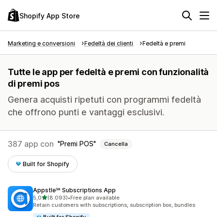
Shopify App Store
Marketing e conversioni
Fedeltà dei clienti
Fedeltà e premi
Tutte le app per fedeltà e premi con funzionalità
di premi pos
Genera acquisti ripetuti con programmi fedeltà
che offrono punti e vantaggi esclusivi.
387 app con
Premi POS
Cancella
Built for Shopify
Appstle℠ Subscriptions App
stelle su 5
5,0
(8.093)
•
Free plan available
8093 recensioni totali
Retain customers with subscriptions, subscription box, bundles