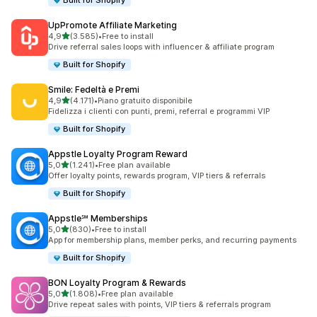
Built for Shopify
UpPromote Affiliate Marketing
stelle su 5
4,9
(3.585)
•
Free to install
3585 recensioni totali
Drive referral sales loops with influencer & affiliate program
Built for Shopify
Smile: Fedeltà e Premi
stelle su 5
4,9
(4.171)
•
Piano gratuito disponibile
4171 recensioni totali
Fidelizza i clienti con punti, premi, referral e programmi VIP
Built for Shopify
Appstle Loyalty Program Reward
stelle su 5
5,0
(1.241)
•
Free plan available
1241 recensioni totali
Offer loyalty points, rewards program, VIP tiers & referrals
Built for Shopify
Appstle℠ Memberships
stelle su 5
5,0
(830)
•
Free to install
830 recensioni totali
App for membership plans, member perks, and recurring payments
Built for Shopify
BON Loyalty Program & Rewards
stelle su 5
5,0
(1.808)
•
Free plan available
1808 recensioni totali
Drive repeat sales with points, VIP tiers & referrals program