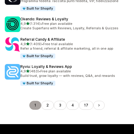
Programma fedeltà: raccolta punti fedeltà, VIP, fidelizzazione
Built for Shopify
Okendo: Reviews & Loyalty
stelle su 5
4,9
(1.314)
•
Free plan available
1314 recensioni totali
Create Superfans with Reviews, Loyalty, Referrals & Quizzes
Referral Candy & Affiliate
stelle su 5
4,9
(1.409)
•
Free trial available
1409 recensioni totali
Refer a friend, referral & affiliate marketing, all in one app
Built for Shopify
Ryviu: Loyalty & Reviews App
stelle su 5
4,9
(483)
•
Free plan available
483 recensioni totali
Build trust, grow loyalty — with reviews, Q&A, and rewards
Built for Shopify
1
2
3
4
17