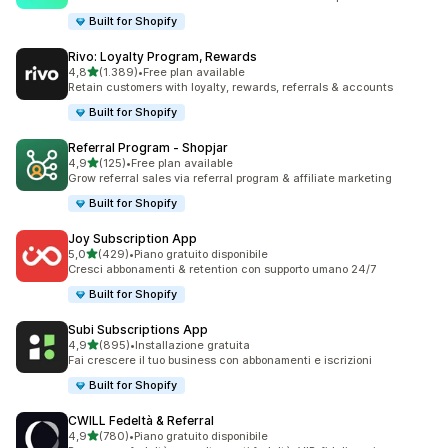
Built for Shopify
Rivo: Loyalty Program, Rewards
stelle su 5
4,8
(1.389)
•
Free plan available
1389 recensioni totali
Retain customers with loyalty, rewards, referrals & accounts
Built for Shopify
Referral Program ‑ Shopjar
stelle su 5
4,9
(125)
•
Free plan available
125 recensioni totali
Grow referral sales via referral program & affiliate marketing
Built for Shopify
Joy Subscription App
stelle su 5
5,0
(429)
•
Piano gratuito disponibile
429 recensioni totali
Cresci abbonamenti & retention con supporto umano 24/7
Built for Shopify
Subi Subscriptions App
stelle su 5
4,9
(895)
•
Installazione gratuita
895 recensioni totali
Fai crescere il tuo business con abbonamenti e iscrizioni
Built for Shopify
CWILL Fedeltà & Referral
stelle su 5
4,9
(780)
•
Piano gratuito disponibile
780 recensioni totali