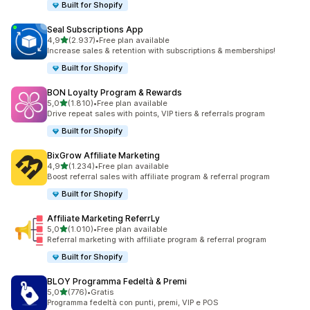
Built for Shopify
Seal Subscriptions App
stelle su 5
4,9
(2.937)
•
Free plan available
2937 recensioni totali
Increase sales & retention with subscriptions & memberships!
Built for Shopify
BON Loyalty Program & Rewards
stelle su 5
5,0
(1.810)
•
Free plan available
1810 recensioni totali
Drive repeat sales with points, VIP tiers & referrals program
Built for Shopify
BixGrow Affiliate Marketing
stelle su 5
4,9
(1.234)
•
Free plan available
1234 recensioni totali
Boost referral sales with affiliate program & referral program
Built for Shopify
Affiliate Marketing ReferrLy
stelle su 5
5,0
(1.010)
•
Free plan available
1010 recensioni totali
Referral marketing with affiliate program & referral program
Built for Shopify
BLOY Programma Fedeltà & Premi
stelle su 5
5,0
(776)
•
Gratis
776 recensioni totali
Programma fedeltà con punti, premi, VIP e POS