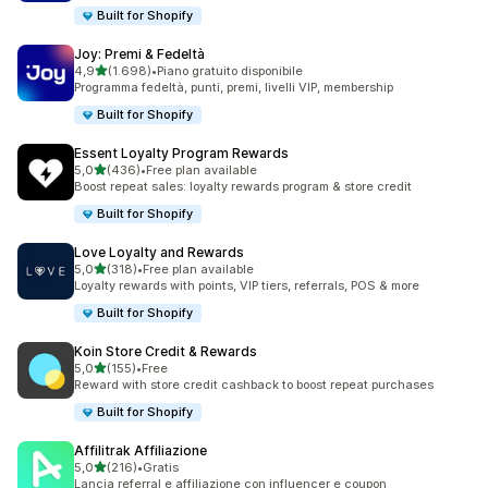
Built for Shopify
Joy: Premi & Fedeltà
stelle su 5
4,9
(1.698)
•
Piano gratuito disponibile
1698 recensioni totali
Programma fedeltà, punti, premi, livelli VIP, membership
Built for Shopify
Essent Loyalty Program Rewards
stelle su 5
5,0
(436)
•
Free plan available
436 recensioni totali
Boost repeat sales: loyalty rewards program & store credit
Built for Shopify
Love Loyalty and Rewards
stelle su 5
5,0
(318)
•
Free plan available
318 recensioni totali
Loyalty rewards with points, VIP tiers, referrals, POS & more
Built for Shopify
Koin Store Credit & Rewards
stelle su 5
5,0
(155)
•
Free
155 recensioni totali
Reward with store credit cashback to boost repeat purchases
Built for Shopify
Affilitrak Affiliazione
stelle su 5
5,0
(216)
•
Gratis
216 recensioni totali
Lancia referral e affiliazione con influencer e coupon