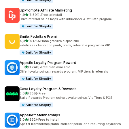
Built for Shopify
UpPromote Affiliate Marketing
stelle su 5
4,9
(3.591)
•
Free to install
3591 recensioni totali
Drive referral sales loops with influencer & affiliate program
Built for Shopify
Smile: Fedeltà e Premi
stelle su 5
4,9
(4.175)
•
Piano gratuito disponibile
4175 recensioni totali
Fidelizza i clienti con punti, premi, referral e programmi VIP
Built for Shopify
Appstle Loyalty Program Reward
stelle su 5
5,0
(1.246)
•
Free plan available
1246 recensioni totali
Offer loyalty points, rewards program, VIP tiers & referrals
Built for Shopify
Casa Loyalty Program & Rewards
stelle su 5
5,0
(388)
•
Free
388 recensioni totali
Build Rewards Program using Loyalty points, Vip Tiers & POS.
Built for Shopify
Appstle℠ Memberships
stelle su 5
5,0
(832)
•
Free to install
832 recensioni totali
App for membership plans, member perks, and recurring payments