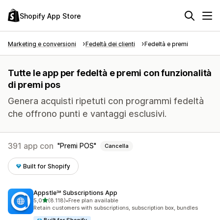
Shopify App Store
Marketing e conversioni
Fedeltà dei clienti
Fedeltà e premi
Tutte le app per fedeltà e premi con funzionalità
di premi pos
Genera acquisti ripetuti con programmi fedeltà
che offrono punti e vantaggi esclusivi.
391 app con
Premi POS
Cancella
Built for Shopify
Appstle℠ Subscriptions App
stelle su 5
5,0
(8.118)
•
Free plan available
8118 recensioni totali
Retain customers with subscriptions, subscription box, bundles