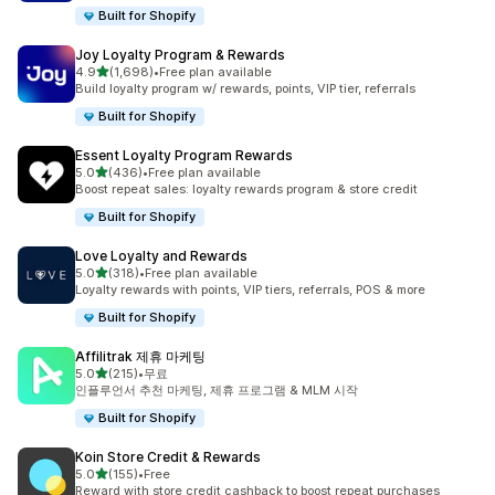
Built for Shopify
Joy Loyalty Program & Rewards
별 5개 중
4.9
(1,698)
•
Free plan available
총 리뷰 1698개
Build loyalty program w/ rewards, points, VIP tier, referrals
Built for Shopify
Essent Loyalty Program Rewards
별 5개 중
5.0
(436)
•
Free plan available
총 리뷰 436개
Boost repeat sales: loyalty rewards program & store credit
Built for Shopify
Love Loyalty and Rewards
별 5개 중
5.0
(318)
•
Free plan available
총 리뷰 318개
Loyalty rewards with points, VIP tiers, referrals, POS & more
Built for Shopify
Affilitrak 제휴 마케팅
별 5개 중
5.0
(215)
•
무료
총 리뷰 215개
인플루언서 추천 마케팅, 제휴 프로그램 & MLM 시작
Built for Shopify
Koin Store Credit & Rewards
별 5개 중
5.0
(155)
•
Free
총 리뷰 155개
Reward with store credit cashback to boost repeat purchases