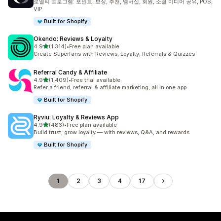
로열티 프로그램: 포인트, 보상, 추천, 멤버십, 회원, 소셜 미디어 공유, POS,
VIP
Built for Shopify
Okendo: Reviews & Loyalty
별 5개 중
4.9
(1,314)
•
Free plan available
총 리뷰 1314개
Create Superfans with Reviews, Loyalty, Referrals & Quizzes
Referral Candy & Affiliate
별 5개 중
4.9
(1,409)
•
Free trial available
총 리뷰 1409개
Refer a friend, referral & affiliate marketing, all in one app
Built for Shopify
Ryviu: Loyalty & Reviews App
별 5개 중
4.9
(483)
•
Free plan available
총 리뷰 483개
Build trust, grow loyalty — with reviews, Q&A, and rewards
Built for Shopify
1
2
3
4
17