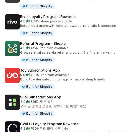
Built for Shopify
Rivo: Loyalty Program, Rewards
별 5개 중
4.8
(1,389)
•
Free plan available
총 리뷰 1389개
Retain customers with loyalty, rewards, referrals & accounts
Built for Shopify
Referral Program ‑ Shopjar
별 5개 중
4.9
(125)
•
Free plan available
총 리뷰 125개
Grow referral sales via referral program & affiliate marketing
Built for Shopify
Joy Subscriptions App
별 5개 중
5.0
(429)
•
Free plan available
총 리뷰 429개
Build to order subscription app for fast-scaling brands
Built for Shopify
Subi Subscriptions App
별 5개 중
4.9
(895)
•
무료 설치
총 리뷰 895개
구독 및 멤버십 모델로 비즈니스를 확장하세요
Built for Shopify
CWILL: Loyalty Program Rewards
별 5개 중
4.9
(780)
•
무료 플랜 사용 가능
총 리뷰 780개