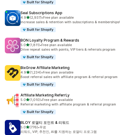
Built for Shopify
Seal Subscriptions App
별 5개 중
4.9
(2,937)
•
Free plan available
총 리뷰 2937개
Increase sales & retention with subscriptions & memberships!
Built for Shopify
BON Loyalty Program & Rewards
별 5개 중
5.0
(1,811)
•
Free plan available
총 리뷰 1811개
Drive repeat sales with points, VIP tiers & referrals program
Built for Shopify
BixGrow Affiliate Marketing
별 5개 중
4.9
(1,234)
•
Free plan available
총 리뷰 1234개
Boost referral sales with affiliate program & referral program
Built for Shopify
Affiliate Marketing ReferrLy
별 5개 중
5.0
(1,010)
•
Free plan available
총 리뷰 1010개
Referral marketing with affiliate program & referral program
Built for Shopify
BLOY 로열티 포인트 & 리워드
별 5개 중
5.0
(776)
•
무료
총 리뷰 776개
리워드, VIP, 추천인, AI를 지원하는 로열티 프로그램