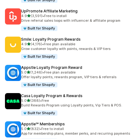
Built for Shopify
UpPromote Affiliate Marketing
별 5개 중
4.9
(3,591)
•
Free to install
총 리뷰 3591개
Drive referral sales loops with influencer & affiliate program
Built for Shopify
Smile: Loyalty Program Rewards
별 5개 중
4.9
(4,176)
•
Free plan available
총 리뷰 4176개
Grow customer loyalty with points, rewards & VIP tiers
Built for Shopify
Appstle Loyalty Program Reward
별 5개 중
5.0
(1,246)
•
Free plan available
총 리뷰 1246개
Offer loyalty points, rewards program, VIP tiers & referrals
Built for Shopify
Casa Loyalty Program & Rewards
별 5개 중
5.0
(388)
•
Free
총 리뷰 388개
Build Rewards Program using Loyalty points, Vip Tiers & POS.
Built for Shopify
Appstle℠ Memberships
별 5개 중
5.0
(832)
•
Free to install
총 리뷰 832개
App for membership plans, member perks, and recurring payments