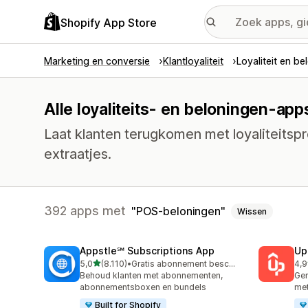
Shopify App Store
Marketing en conversie
Klantloyaliteit
Loyaliteit en be
Alle loyaliteits- en beloningen-ap
Laat klanten terugkomen met loyaliteits
extraatjes.
392 apps met
POS-beloningen
Wissen
Appstle℠ Subscriptions App
Up
van 5 sterren
5,0
(8.110)
•
Gratis abonnement beschikbaar
4,9
8110 recensies in totaal
359
Behoud klanten met abonnementen,
Gen
abonnementsboxen en bundels
met
Built for Shopify