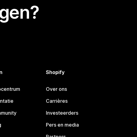
egen?
n
Shopify
pcentrum
Over ons
ntatie
Carrières
mmunity
Investeerders
g
Pers en media
Partners