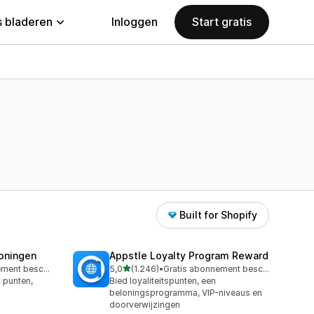
 bladeren
Inloggen
Start gratis
Built for Shopify
loningen
Appstle Loyalty Program Reward
van 5 sterren
Gratis abonnement beschikbaar
5,0
(1.246)
•
Gratis abonnement beschikbaar
1246 recensies in totaal
t punten,
Bied loyaliteitspunten, een
beloningsprogramma, VIP-niveaus en
doorverwijzingen