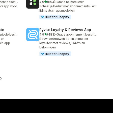
van 5 sterren
Gratis abonnement beschikbaar
4,9
(894)
•
Gratis te installeren
894 recensies in totaal
ntsapp voor
Schaal je bedrijf met abonnements- en
lidmaatschapsmodellen
Built for Shopify
ate
Ryviu: Loyalty & Reviews App
van 5 sterren
Gratis proefperiode beschikbaar
4,9
(483)
•
Gratis abonnement beschikbaar
483 recensies in totaal
- en
Bouw vertrouwen op en stimuleer
 één app
loyaliteit met reviews, Q&A's en
beloningen
Built for Shopify