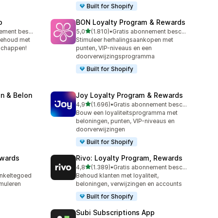
Built for Shopify
p
BON Loyalty Program & Rewards
van 5 sterren
Gratis abonnement beschikbaar
5,0
(1.810)
•
Gratis abonnement beschikbaar
1810 recensies in totaal
behoud met
Stimuleer herhalingsaankopen met
schappen!
punten, VIP-niveaus en een
doorverwijzingsprogramma
Built for Shopify
n & Belon
Joy Loyalty Program & Rewards
van 5 sterren
4,9
(1.696)
•
Gratis abonnement beschikbaar
1696 recensies in totaal
Bouw een loyaliteitsprogramma met
beloningen, punten, VIP-niveaus en
doorverwijzingen
Built for Shopify
ewards
Rivo: Loyalty Program, Rewards
van 5 sterren
4,8
(1.389)
•
Gratis abonnement beschikbaar
1389 recensies in totaal
inkeltegoed
Behoud klanten met loyaliteit,
muleren
beloningen, verwijzingen en accounts
Built for Shopify
Subi Subscriptions App