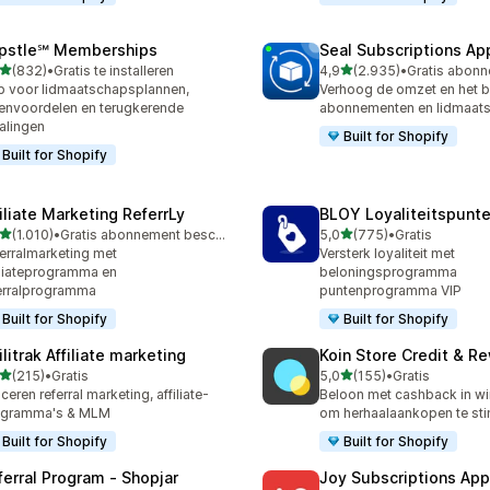
pstle℠ Memberships
Seal Subscriptions Ap
van 5 sterren
van 5 sterren
(832)
•
Gratis te installeren
4,9
(2.935)
•
 recensies in totaal
2935 recensies in totaal
 voor lidmaatschapsplannen,
Verhoog de omzet en het 
envoordelen en terugkerende
abonnementen en lidmaat
alingen
Built for Shopify
Built for Shopify
filiate Marketing ReferrLy
BLOY Loyaliteitspunte
van 5 sterren
van 5 sterren
(1.010)
•
Gratis abonnement beschikbaar
5,0
(775)
•
Gratis
0 recensies in totaal
775 recensies in totaal
erralmarketing met
Versterk loyaliteit met
iliateprogramma en
beloningsprogramma
erralprogramma
puntenprogramma VIP
Built for Shopify
Built for Shopify
ilitrak Affiliate marketing
Koin Store Credit & R
van 5 sterren
van 5 sterren
(215)
•
Gratis
5,0
(155)
•
Gratis
 recensies in totaal
155 recensies in totaal
ceren referral marketing, affiliate-
Beloon met cashback in w
ogramma's & MLM
om herhaalaankopen te sti
Built for Shopify
Built for Shopify
ferral Program ‑ Shopjar
Joy Subscriptions App