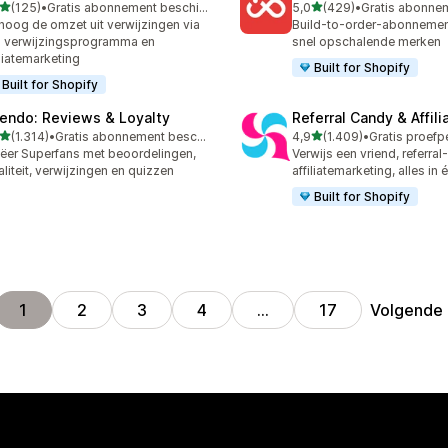
van 5 sterren
van 5 sterren
(125)
•
Gratis abonnement beschikbaar
5,0
(429)
•
 recensies in totaal
429 recensies in totaal
hoog de omzet uit verwijzingen via
Build-to-order-abonneme
 verwijzingsprogramma en
snel opschalende merken
iliatemarketing
Built for Shopify
Built for Shopify
endo: Reviews & Loyalty
Referral Candy & Affili
van 5 sterren
van 5 sterren
(1.314)
•
Gratis abonnement beschikbaar
4,9
(1.409)
•
4 recensies in totaal
1409 recensies in totaal
ëer Superfans met beoordelingen,
Verwijs een vriend, referral
aliteit, verwijzingen en quizzen
affiliatemarketing, alles in
Built for Shopify
Volgende
1
2
3
4
…
17