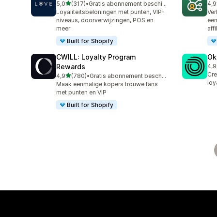
van 5 sterren
5,0
(317)
•
Gratis abonnement beschikbaar
4,9
317 recensies in totaal
125
Loyaliteitsbeloningen met punten, VIP-
Ver
niveaus, doorverwijzingen, POS en
een
meer
aff
Built for Shopify
CWILL: Loyalty Program
Ok
Rewards
4,9
131
Cre
van 5 sterren
4,9
(780)
•
Gratis abonnement beschikbaar
780 recensies in totaal
loy
Maak eenmalige kopers trouwe fans
met punten en VIP
Built for Shopify