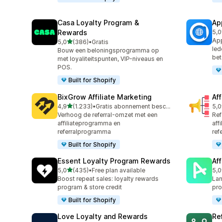
Casa Loyalty Program &
Ap
Rewards
5,0
832
App
van 5 sterren
5,0
(386)
•
Gratis
386 recensies in totaal
led
Bouw een beloningsprogramma op
bet
met loyaliteitspunten, VIP-niveaus en
POS.
Built for Shopify
BixGrow Affiliate Marketing
Af
van 5 sterren
4,9
(1.233)
•
Gratis abonnement beschikbaar
5,0
1233 recensies in totaal
101
Verhoog de referral-omzet met een
Ref
affiliateprogramma en
aff
referralprogramma
ref
Built for Shopify
Essent Loyalty Program Rewards
Aff
van 5 sterren
5,0
(435)
•
Free plan available
5,0
435 recensies in totaal
215
Boost repeat sales: loyalty rewards
Lan
program & store credit
pr
Built for Shopify
Love Loyalty and Rewards
Re