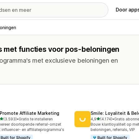
Door apps
loningen
ps met functies voor pos-beloningen
programma's met exclusieve beloningen en
Promote Affiliate Marketing
Smile: Loyaliteit & Be
van 5 sterren
van 5 sterren
(3.593)
•
Gratis te installeren
4,9
(4.174)
•
3 recensies in totaal
4174 recensies in totaal
ereer doorlopende referral-omzet
Bouw klantloyaliteit op me
 influencer- en affiliateprogramma's
beloningen, referrals, VIP
Built for Shopify
Built for Shopify