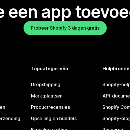
je een app toevo
Probeer Shopify 3 dagen gratis
Topcategorieën
Hulpbronne
Dropshipping
Shopify-hel
n
Marktplaatsen
API-docume
pen
Productrecensies
Shopify Co
erzending
Upselling en bundels
Shopify-blo
E-mailmarketing
Research