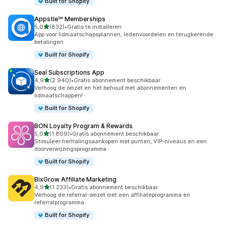
Built for Shopify
Appstle℠ Memberships
van 5 sterren
5,0
(832)
•
Gratis te installeren
832 recensies in totaal
App voor lidmaatschapsplannen, ledenvoordelen en terugkerende
betalingen
Built for Shopify
Seal Subscriptions App
van 5 sterren
4,9
(2.940)
•
Gratis abonnement beschikbaar
2940 recensies in totaal
Verhoog de omzet en het behoud met abonnementen en
lidmaatschappen!
Built for Shopify
BON Loyalty Program & Rewards
van 5 sterren
5,0
(1.809)
•
Gratis abonnement beschikbaar
1809 recensies in totaal
Stimuleer herhalingsaankopen met punten, VIP-niveaus en een
doorverwijzingsprogramma
Built for Shopify
BixGrow Affiliate Marketing
van 5 sterren
4,9
(1.233)
•
Gratis abonnement beschikbaar
1233 recensies in totaal
Verhoog de referral-omzet met een affiliateprogramma en
referralprogramma
Built for Shopify