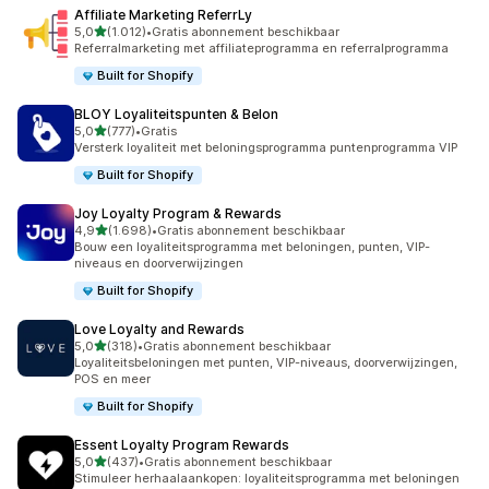
Affiliate Marketing ReferrLy
van 5 sterren
5,0
(1.012)
•
Gratis abonnement beschikbaar
1012 recensies in totaal
Referralmarketing met affiliateprogramma en referralprogramma
Built for Shopify
BLOY Loyaliteitspunten & Belon
van 5 sterren
5,0
(777)
•
Gratis
777 recensies in totaal
Versterk loyaliteit met beloningsprogramma puntenprogramma VIP
Built for Shopify
Joy Loyalty Program & Rewards
van 5 sterren
4,9
(1.698)
•
Gratis abonnement beschikbaar
1698 recensies in totaal
Bouw een loyaliteitsprogramma met beloningen, punten, VIP-
niveaus en doorverwijzingen
Built for Shopify
Love Loyalty and Rewards
van 5 sterren
5,0
(318)
•
Gratis abonnement beschikbaar
318 recensies in totaal
Loyaliteitsbeloningen met punten, VIP-niveaus, doorverwijzingen,
POS en meer
Built for Shopify
Essent Loyalty Program Rewards
van 5 sterren
5,0
(437)
•
Gratis abonnement beschikbaar
437 recensies in totaal
Stimuleer herhaalaankopen: loyaliteitsprogramma met beloningen