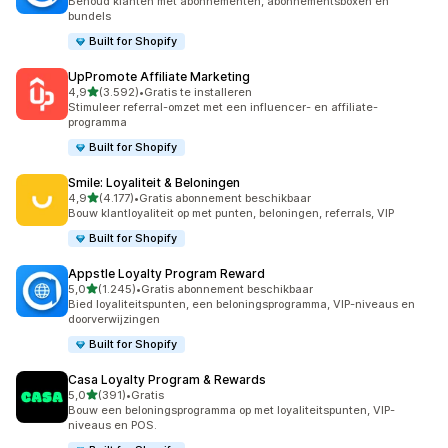
Behoud klanten met abonnementen, abonnementsboxen en
bundels
Built for Shopify
UpPromote Affiliate Marketing
van 5 sterren
4,9
(3.592)
•
Gratis te installeren
3592 recensies in totaal
Stimuleer referral-omzet met een influencer- en affiliate-
programma
Built for Shopify
Smile: Loyaliteit & Beloningen
van 5 sterren
4,9
(4.177)
•
Gratis abonnement beschikbaar
4177 recensies in totaal
Bouw klantloyaliteit op met punten, beloningen, referrals, VIP
Built for Shopify
Appstle Loyalty Program Reward
van 5 sterren
5,0
(1.245)
•
Gratis abonnement beschikbaar
1245 recensies in totaal
Bied loyaliteitspunten, een beloningsprogramma, VIP-niveaus en
doorverwijzingen
Built for Shopify
Casa Loyalty Program & Rewards
van 5 sterren
5,0
(391)
•
Gratis
391 recensies in totaal
Bouw een beloningsprogramma op met loyaliteitspunten, VIP-
niveaus en POS.