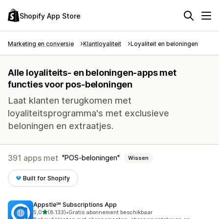
Shopify App Store
Marketing en conversie
Klantloyaliteit
Loyaliteit en beloningen
Alle loyaliteits- en beloningen-apps met
functies voor pos-beloningen
Laat klanten terugkomen met
loyaliteitsprogramma's met exclusieve
beloningen en extraatjes.
391 apps met
POS-beloningen
Wissen
Built for Shopify
Appstle℠ Subscriptions App
van 5 sterren
5,0
(8.133)
•
Gratis abonnement beschikbaar
8133 recensies in totaal