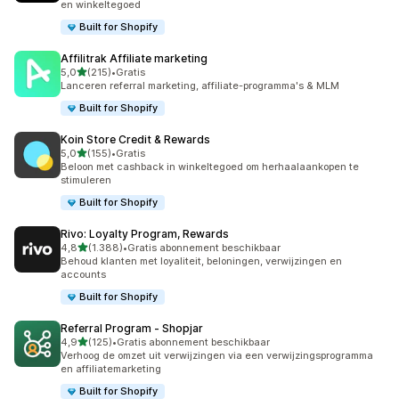
en winkeltegoed
Built for Shopify
Affilitrak Affiliate marketing
van 5 sterren
5,0
(215)
•
Gratis
215 recensies in totaal
Lanceren referral marketing, affiliate-programma's & MLM
Built for Shopify
Koin Store Credit & Rewards
van 5 sterren
5,0
(155)
•
Gratis
155 recensies in totaal
Beloon met cashback in winkeltegoed om herhaalaankopen te
stimuleren
Built for Shopify
Rivo: Loyalty Program, Rewards
van 5 sterren
4,8
(1.388)
•
Gratis abonnement beschikbaar
1388 recensies in totaal
Behoud klanten met loyaliteit, beloningen, verwijzingen en
accounts
Built for Shopify
Referral Program ‑ Shopjar
van 5 sterren
4,9
(125)
•
Gratis abonnement beschikbaar
125 recensies in totaal
Verhoog de omzet uit verwijzingen via een verwijzingsprogramma
en affiliatemarketing
Built for Shopify