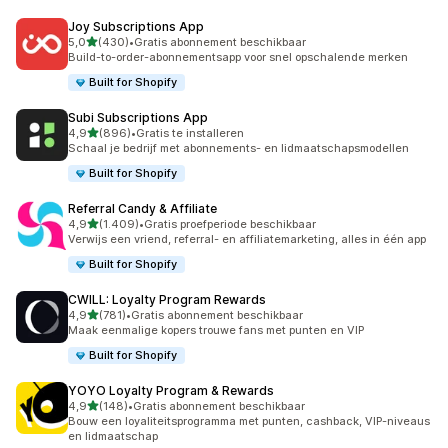
Joy Subscriptions App
van 5 sterren
5,0
(430)
•
Gratis abonnement beschikbaar
430 recensies in totaal
Build-to-order-abonnementsapp voor snel opschalende merken
Built for Shopify
Subi Subscriptions App
van 5 sterren
4,9
(896)
•
Gratis te installeren
896 recensies in totaal
Schaal je bedrijf met abonnements- en lidmaatschapsmodellen
Built for Shopify
Referral Candy & Affiliate
van 5 sterren
4,9
(1.409)
•
Gratis proefperiode beschikbaar
1409 recensies in totaal
Verwijs een vriend, referral- en affiliatemarketing, alles in één app
Built for Shopify
CWILL: Loyalty Program Rewards
van 5 sterren
4,9
(781)
•
Gratis abonnement beschikbaar
781 recensies in totaal
Maak eenmalige kopers trouwe fans met punten en VIP
Built for Shopify
YOYO Loyalty Program & Rewards
van 5 sterren
4,9
(148)
•
Gratis abonnement beschikbaar
148 recensies in totaal
Bouw een loyaliteitsprogramma met punten, cashback, VIP-niveaus
en lidmaatschap