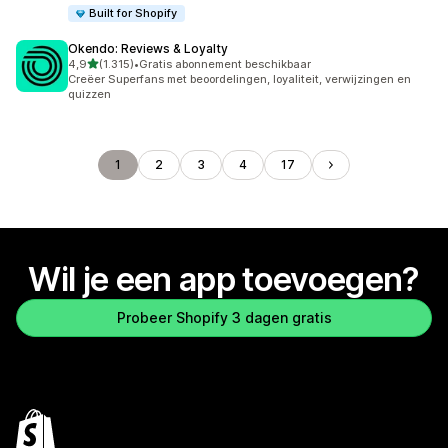
Built for Shopify
Okendo: Reviews & Loyalty
van 5 sterren
4,9
(1.315)
•
Gratis abonnement beschikbaar
1315 recensies in totaal
Creëer Superfans met beoordelingen, loyaliteit, verwijzingen en
quizzen
1
2
3
4
17
Wil je een app toevoegen?
Probeer Shopify 3 dagen gratis