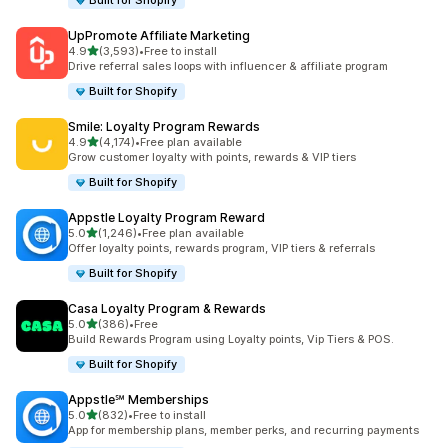
Built for Shopify
UpPromote Affiliate Marketing
เต็ม 5 ดาว
4.9
(3,593)
•
Free to install
ทั้งหมด 3593 รีวิว
Drive referral sales loops with influencer & affiliate program
Built for Shopify
Smile: Loyalty Program Rewards
เต็ม 5 ดาว
4.9
(4,174)
•
Free plan available
ทั้งหมด 4174 รีวิว
Grow customer loyalty with points, rewards & VIP tiers
Built for Shopify
Appstle Loyalty Program Reward
เต็ม 5 ดาว
5.0
(1,246)
•
Free plan available
ทั้งหมด 1246 รีวิว
Offer loyalty points, rewards program, VIP tiers & referrals
Built for Shopify
Casa Loyalty Program & Rewards
เต็ม 5 ดาว
5.0
(386)
•
Free
ทั้งหมด 386 รีวิว
Build Rewards Program using Loyalty points, Vip Tiers & POS.
Built for Shopify
Appstle℠ Memberships
เต็ม 5 ดาว
5.0
(832)
•
Free to install
ทั้งหมด 832 รีวิว
App for membership plans, member perks, and recurring payments