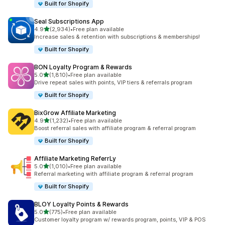
Built for Shopify
Seal Subscriptions App
เต็ม 5 ดาว
4.9
(2,934)
•
Free plan available
ทั้งหมด 2934 รีวิว
Increase sales & retention with subscriptions & memberships!
Built for Shopify
BON Loyalty Program & Rewards
เต็ม 5 ดาว
5.0
(1,810)
•
Free plan available
ทั้งหมด 1810 รีวิว
Drive repeat sales with points, VIP tiers & referrals program
Built for Shopify
BixGrow Affiliate Marketing
เต็ม 5 ดาว
4.9
(1,232)
•
Free plan available
ทั้งหมด 1232 รีวิว
Boost referral sales with affiliate program & referral program
Built for Shopify
Affiliate Marketing ReferrLy
เต็ม 5 ดาว
5.0
(1,010)
•
Free plan available
ทั้งหมด 1010 รีวิว
Referral marketing with affiliate program & referral program
Built for Shopify
BLOY Loyalty Points & Rewards
เต็ม 5 ดาว
5.0
(775)
•
Free plan available
ทั้งหมด 775 รีวิว
Customer loyalty program w/ rewards program, points, VIP & POS