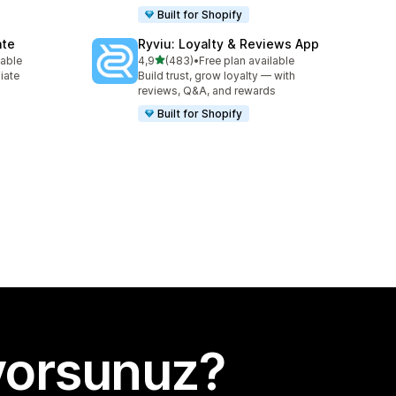
Built for Shopify
ate
Ryviu: Loyalty & Reviews App
5 yıldız üzerinden
lable
4,9
(483)
•
Free plan available
e
toplam 483 değerlendirme
liate
Build trust, grow loyalty — with
reviews, Q&A, and rewards
Built for Shopify
yorsunuz?