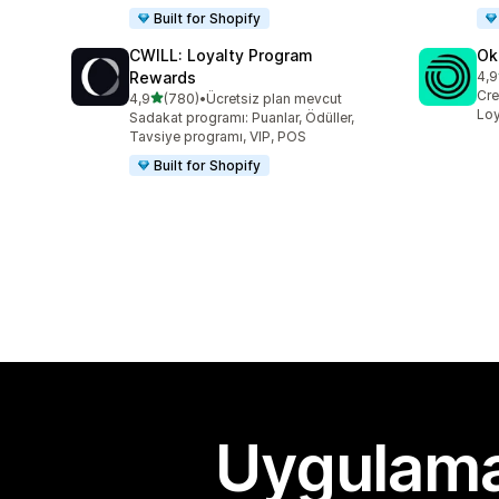
Built for Shopify
CWILL: Loyalty Program
Ok
Rewards
4,9
top
Cre
5 yıldız üzerinden
4,9
(780)
•
Ücretsiz plan mevcut
toplam 780 değerlendirme
Loy
Sadakat programı: Puanlar, Ödüller,
Tavsiye programı, VIP, POS
Built for Shopify
Uygulama