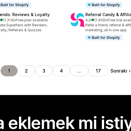
Built for Shopify
Built for Shopify
endo: Reviews & Loyalty
Referral Candy & Affili
5 yıldız üzerinden
5 yıldız üzerinden
(1.314)
•
Free plan available
4,9
(1.409)
•
Free trial avai
lam 1314 değerlendirme
toplam 1409 değerlendirm
ate Superfans with Reviews,
Refer a friend, referral & affi
alty, Referrals & Quizzes
marketing, all in one app
Built for Shopify
Sonraki
1
2
3
4
…
17
 eklemek mi isti