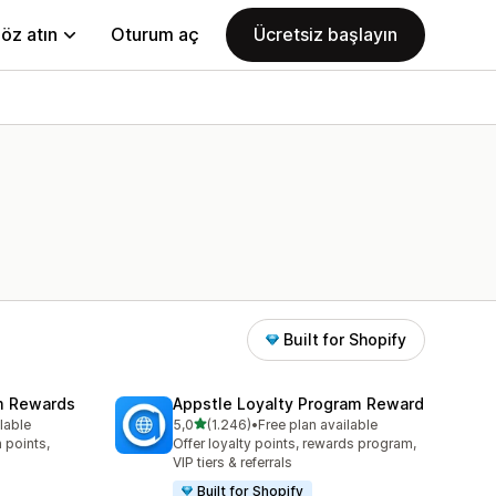
öz atın
Oturum aç
Ücretsiz başlayın
Built for Shopify
am Rewards
Appstle Loyalty Program Reward
5 yıldız üzerinden
lable
5,0
(1.246)
•
Free plan available
e
toplam 1246 değerlendirme
 points,
Offer loyalty points, rewards program,
VIP tiers & referrals
Built for Shopify