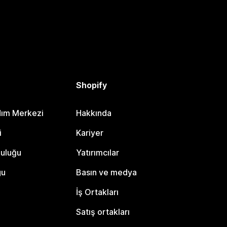
Shopify
dım Merkezi
Hakkında
i
Kariyer
luluğu
Yatırımcılar
gu
Basın ve medya
İş Ortakları
Satış ortakları