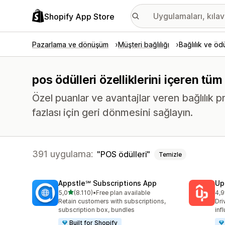
Shopify App Store
Pazarlama ve dönüşüm
Müşteri bağlılığı
Bağlılık ve ödü
pos ödülleri özelliklerini içeren tüm
Özel puanlar ve avantajlar veren bağlılık p
fazlası için geri dönmesini sağlayın.
391 uygulama:
POS ödülleri
Temizle
Appstle℠ Subscriptions App
Up
5 yıldız üzerinden
5,0
(8.110)
•
Free plan available
4,9
toplam 8110 değerlendirme
top
Retain customers with subscriptions,
Dri
subscription box, bundles
inf
Built for Shopify