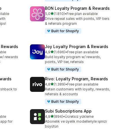
p
BON Loyalty Program & Rewards
5 yıldız üzerinden
ilable
5,0
(1.810)
•
Free plan available
e
toplam 1810 değerlendirme
with
Drive repeat sales with points, VIP tiers
ips!
& referrals program
Built for Shopify
& Rewards
Joy Loyalty Program & Rewards
5 yıldız üzerinden
able
4,9
(1.696)
•
Free plan available
toplam 1696 değerlendirme
 w/ rewards
Build loyalty program w/ rewards,
S
points, VIP tier, referrals
Built for Shopify
ewards
Rivo: Loyalty Program, Rewards
5 yıldız üzerinden
4,8
(1.389)
•
Free plan available
toplam 1389 değerlendirme
ashback to
Retain customers with loyalty, rewards,
referrals & accounts
Built for Shopify
Subi Subscriptions App
5 yıldız üzerinden
able
4,9
(894)
•
Ücretsiz yükleme
toplam 894 değerlendirme
 app for
Abonelik ve üyelik modelleriyle işinizi
büyütün