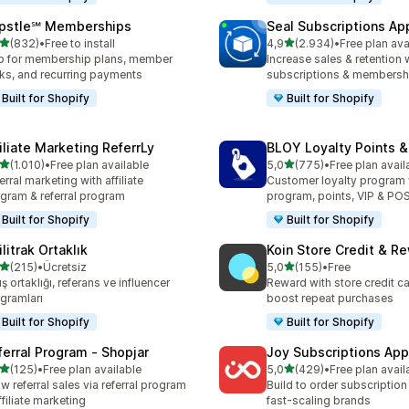
pstle℠ Memberships
Seal Subscriptions Ap
5 yıldız üzerinden
5 yıldız üzerinden
(832)
•
Free to install
4,9
(2.934)
•
Free plan ava
lam 832 değerlendirme
toplam 2934 değerlendirm
 for membership plans, member
Increase sales & retention 
ks, and recurring payments
subscriptions & membersh
Built for Shopify
Built for Shopify
filiate Marketing ReferrLy
BLOY Loyalty Points 
5 yıldız üzerinden
5 yıldız üzerinden
(1.010)
•
Free plan available
5,0
(775)
•
Free plan avail
lam 1010 değerlendirme
toplam 775 değerlendirme
erral marketing with affiliate
Customer loyalty program
gram & referral program
program, points, VIP & PO
Built for Shopify
Built for Shopify
ilitrak Ortaklık
Koin Store Credit & R
5 yıldız üzerinden
5 yıldız üzerinden
(215)
•
Ücretsiz
5,0
(155)
•
Free
lam 215 değerlendirme
toplam 155 değerlendirme
ış ortaklığı, referans ve influencer
Reward with store credit c
gramları
boost repeat purchases
Built for Shopify
Built for Shopify
ferral Program ‑ Shopjar
Joy Subscriptions App
5 yıldız üzerinden
5 yıldız üzerinden
(125)
•
Free plan available
5,0
(429)
•
Free plan avail
lam 125 değerlendirme
toplam 429 değerlendirme
w referral sales via referral program
Build to order subscription
ffiliate marketing
fast-scaling brands