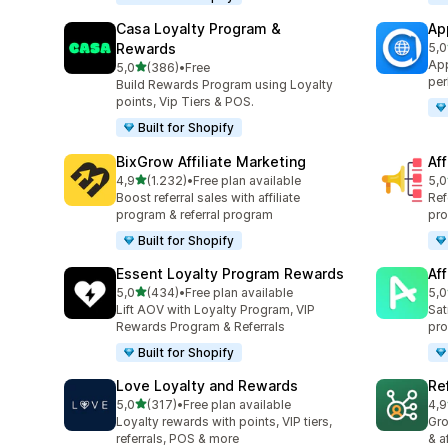
Casa Loyalty Program &
Ap
Rewards
5,0
top
App
5 yıldız üzerinden
5,0
(386)
•
Free
toplam 386 değerlendirme
per
Build Rewards Program using Loyalty
points, Vip Tiers & POS.
Built for Shopify
BixGrow Affiliate Marketing
Af
5 yıldız üzerinden
4,9
(1.232)
•
Free plan available
5,0
toplam 1232 değerlendirme
top
Boost referral sales with affiliate
Ref
program & referral program
pro
Built for Shopify
Essent Loyalty Program Rewards
Aff
5 yıldız üzerinden
5,0
(434)
•
Free plan available
5,0
toplam 434 değerlendirme
top
Lift AOV with Loyalty Program, VIP
Sat
Rewards Program & Referrals
pro
Built for Shopify
Love Loyalty and Rewards
Re
5 yıldız üzerinden
5,0
(317)
•
Free plan available
4,9
toplam 317 değerlendirme
top
Loyalty rewards with points, VIP tiers,
Gro
referrals, POS & more
& a