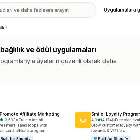
Uygulamalara g
ller
 bağlılık ve ödül uygulamaları
rogramlarıyla üyelerin düzenli olarak daha
Promote Affiliate Marketing
Smile: Loyalty Progr
5 yıldız üzerinden
5 yıldız üzerinden
(3.593)
•
Free to install
4,9
(4.174)
•
Free plan avai
lam 3593 değerlendirme
toplam 4174 değerlendirm
ve referral sales loops with
Grow customer loyalty with
luencer & affiliate program
rewards & VIP tiers
Built for Shopify
Built for Shopify