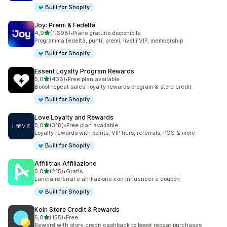
Built for Shopify
Joy: Premi & Fedeltà
stelle su 5
4,9
(1.698)
•
Piano gratuito disponibile
1698 recensioni totali
Programma fedeltà, punti, premi, livelli VIP, membership
Built for Shopify
Essent Loyalty Program Rewards
stelle su 5
5,0
(436)
•
Free plan available
436 recensioni totali
Boost repeat sales: loyalty rewards program & store credit
Built for Shopify
Love Loyalty and Rewards
stelle su 5
5,0
(318)
•
Free plan available
318 recensioni totali
Loyalty rewards with points, VIP tiers, referrals, POS & more
Built for Shopify
Affilitrak Affiliazione
stelle su 5
5,0
(215)
•
Gratis
215 recensioni totali
Lancia referral e affiliazione con influencer e coupon
Built for Shopify
Koin Store Credit & Rewards
stelle su 5
5,0
(155)
•
Free
155 recensioni totali
Reward with store credit cashback to boost repeat purchases