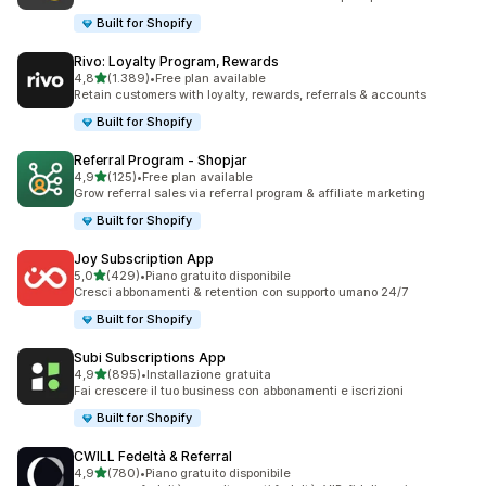
Built for Shopify
Rivo: Loyalty Program, Rewards
stelle su 5
4,8
(1.389)
•
Free plan available
1389 recensioni totali
Retain customers with loyalty, rewards, referrals & accounts
Built for Shopify
Referral Program ‑ Shopjar
stelle su 5
4,9
(125)
•
Free plan available
125 recensioni totali
Grow referral sales via referral program & affiliate marketing
Built for Shopify
Joy Subscription App
stelle su 5
5,0
(429)
•
Piano gratuito disponibile
429 recensioni totali
Cresci abbonamenti & retention con supporto umano 24/7
Built for Shopify
Subi Subscriptions App
stelle su 5
4,9
(895)
•
Installazione gratuita
895 recensioni totali
Fai crescere il tuo business con abbonamenti e iscrizioni
Built for Shopify
CWILL Fedeltà & Referral
stelle su 5
4,9
(780)
•
Piano gratuito disponibile
780 recensioni totali