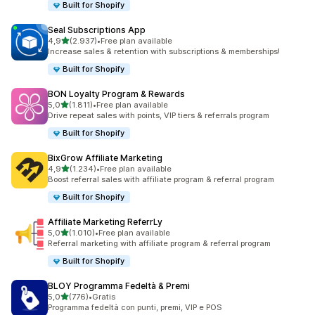
Built for Shopify
Seal Subscriptions App
stelle su 5
4,9
(2.937)
•
Free plan available
2937 recensioni totali
Increase sales & retention with subscriptions & memberships!
Built for Shopify
BON Loyalty Program & Rewards
stelle su 5
5,0
(1.811)
•
Free plan available
1811 recensioni totali
Drive repeat sales with points, VIP tiers & referrals program
Built for Shopify
BixGrow Affiliate Marketing
stelle su 5
4,9
(1.234)
•
Free plan available
1234 recensioni totali
Boost referral sales with affiliate program & referral program
Built for Shopify
Affiliate Marketing ReferrLy
stelle su 5
5,0
(1.010)
•
Free plan available
1010 recensioni totali
Referral marketing with affiliate program & referral program
Built for Shopify
BLOY Programma Fedeltà & Premi
stelle su 5
5,0
(776)
•
Gratis
776 recensioni totali
Programma fedeltà con punti, premi, VIP e POS