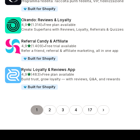
Programma fedeltà: raccolta punti fedeltà, VIP, fidelizzazione
Built for Shopify
Okendo: Reviews & Loyalty
stelle su 5
4,9
(1.314)
•
Free plan available
1314 recensioni totali
Create Superfans with Reviews, Loyalty, Referrals & Quizzes
Referral Candy & Affiliate
stelle su 5
4,9
(1.409)
•
Free trial available
1409 recensioni totali
Refer a friend, referral & affiliate marketing, all in one app
Built for Shopify
Ryviu: Loyalty & Reviews App
stelle su 5
4,9
(483)
•
Free plan available
483 recensioni totali
Build trust, grow loyalty — with reviews, Q&A, and rewards
Built for Shopify
1
2
3
4
17