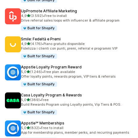
Built for Shopify
UpPromote Affiliate Marketing
stelle su 5
4,9
(3.592)
•
Free to install
3592 recensioni totali
Drive referral sales loops with influencer & affiliate program
Built for Shopify
Smile: Fedeltà e Premi
stelle su 5
4,9
(4.176)
•
Piano gratuito disponibile
4176 recensioni totali
Fidelizza i clienti con punti, premi, referral e programmi VIP
Built for Shopify
Appstle Loyalty Program Reward
stelle su 5
5,0
(1.246)
•
Free plan available
1246 recensioni totali
Offer loyalty points, rewards program, VIP tiers & referrals
Built for Shopify
Casa Loyalty Program & Rewards
stelle su 5
5,0
(389)
•
Free
389 recensioni totali
Build Rewards Program using Loyalty points, Vip Tiers & POS.
Built for Shopify
Appstle℠ Memberships
stelle su 5
5,0
(832)
•
Free to install
832 recensioni totali
App for membership plans, member perks, and recurring payments