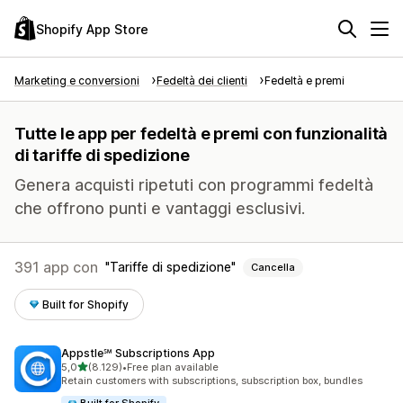
Shopify App Store
Marketing e conversioni
Fedeltà dei clienti
Fedeltà e premi
Tutte le app per fedeltà e premi con funzionalità
di tariffe di spedizione
Genera acquisti ripetuti con programmi fedeltà
che offrono punti e vantaggi esclusivi.
391 app con
Tariffe di spedizione
Cancella
Built for Shopify
Appstle℠ Subscriptions App
stelle su 5
5,0
(8.129)
•
Free plan available
8129 recensioni totali
Retain customers with subscriptions, subscription box, bundles