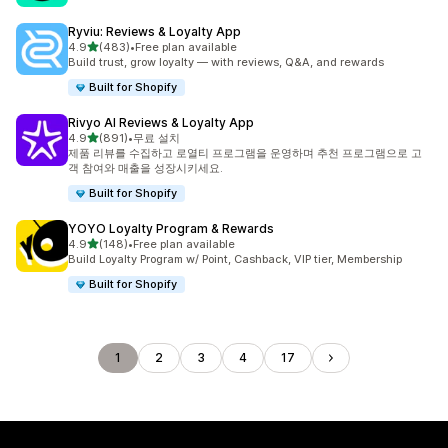
Ryviu: Reviews & Loyalty App
별 5개 중
4.9
(483)
•
Free plan available
총 리뷰 483개
Build trust, grow loyalty — with reviews, Q&A, and rewards
Built for Shopify
Rivyo AI Reviews & Loyalty App
별 5개 중
4.9
(891)
•
무료 설치
총 리뷰 891개
제품 리뷰를 수집하고 로열티 프로그램을 운영하며 추천 프로그램으로 고
객 참여와 매출을 성장시키세요.
Built for Shopify
YOYO Loyalty Program & Rewards
별 5개 중
4.9
(148)
•
Free plan available
총 리뷰 148개
Build Loyalty Program w/ Point, Cashback, VIP tier, Membership
Built for Shopify
1
2
3
4
17