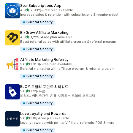
Seal Subscriptions App
별 5개 중
4.9
(2,932)
•
Free plan available
총 리뷰 2932개
Increase sales & retention with subscriptions & memberships!
Built for Shopify
BixGrow Affiliate Marketing
별 5개 중
4.9
(1,229)
•
Free plan available
총 리뷰 1229개
Boost referral sales with affiliate program & referral program
Built for Shopify
Affiliate Marketing ReferrLy
별 5개 중
5.0
(1,010)
•
Free plan available
총 리뷰 1010개
Referral marketing with affiliate program & referral program
Built for Shopify
BLOY 로열티 포인트 & 리워드
별 5개 중
5.0
(772)
•
무료
총 리뷰 772개
리워드, VIP, 추천인, AI를 지원하는 로열티 프로그램
Built for Shopify
Love Loyalty and Rewards
별 5개 중
5.0
(316)
•
Free plan available
총 리뷰 316개
Loyalty rewards with points, VIP tiers, referrals, POS & more
Built for Shopify