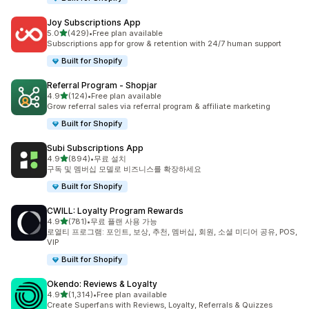
Joy Subscriptions App
별 5개 중
5.0
(429)
•
Free plan available
총 리뷰 429개
Subscriptions app for grow & retention with 24/7 human support
Built for Shopify
Referral Program ‑ Shopjar
별 5개 중
4.9
(124)
•
Free plan available
총 리뷰 124개
Grow referral sales via referral program & affiliate marketing
Built for Shopify
Subi Subscriptions App
별 5개 중
4.9
(894)
•
무료 설치
총 리뷰 894개
구독 및 멤버십 모델로 비즈니스를 확장하세요
Built for Shopify
CWILL: Loyalty Program Rewards
별 5개 중
4.9
(781)
•
무료 플랜 사용 가능
총 리뷰 781개
로열티 프로그램: 포인트, 보상, 추천, 멤버십, 회원, 소셜 미디어 공유, POS,
VIP
Built for Shopify
Okendo: Reviews & Loyalty
별 5개 중
4.9
(1,314)
•
Free plan available
총 리뷰 1314개
Create Superfans with Reviews, Loyalty, Referrals & Quizzes