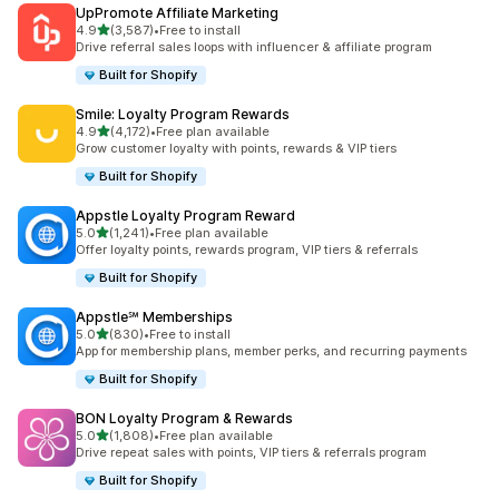
UpPromote Affiliate Marketing
별 5개 중
4.9
(3,587)
•
Free to install
총 리뷰 3587개
Drive referral sales loops with influencer & affiliate program
Built for Shopify
Smile: Loyalty Program Rewards
별 5개 중
4.9
(4,172)
•
Free plan available
총 리뷰 4172개
Grow customer loyalty with points, rewards & VIP tiers
Built for Shopify
Appstle Loyalty Program Reward
별 5개 중
5.0
(1,241)
•
Free plan available
총 리뷰 1241개
Offer loyalty points, rewards program, VIP tiers & referrals
Built for Shopify
Appstle℠ Memberships
별 5개 중
5.0
(830)
•
Free to install
총 리뷰 830개
App for membership plans, member perks, and recurring payments
Built for Shopify
BON Loyalty Program & Rewards
별 5개 중
5.0
(1,808)
•
Free plan available
총 리뷰 1808개
Drive repeat sales with points, VIP tiers & referrals program
Built for Shopify