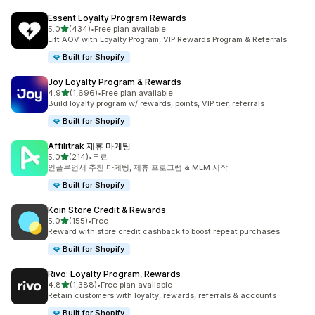
Essent Loyalty Program Rewards
별 5개 중
5.0
(434)
•
Free plan available
총 리뷰 434개
Lift AOV with Loyalty Program, VIP Rewards Program & Referrals
Built for Shopify
Joy Loyalty Program & Rewards
별 5개 중
4.9
(1,696)
•
Free plan available
총 리뷰 1696개
Build loyalty program w/ rewards, points, VIP tier, referrals
Built for Shopify
Affilitrak 제휴 마케팅
별 5개 중
5.0
(214)
•
무료
총 리뷰 214개
인플루언서 추천 마케팅, 제휴 프로그램 & MLM 시작
Built for Shopify
Koin Store Credit & Rewards
별 5개 중
5.0
(155)
•
Free
총 리뷰 155개
Reward with store credit cashback to boost repeat purchases
Built for Shopify
Rivo: Loyalty Program, Rewards
별 5개 중
4.8
(1,388)
•
Free plan available
총 리뷰 1388개
Retain customers with loyalty, rewards, referrals & accounts
Built for Shopify