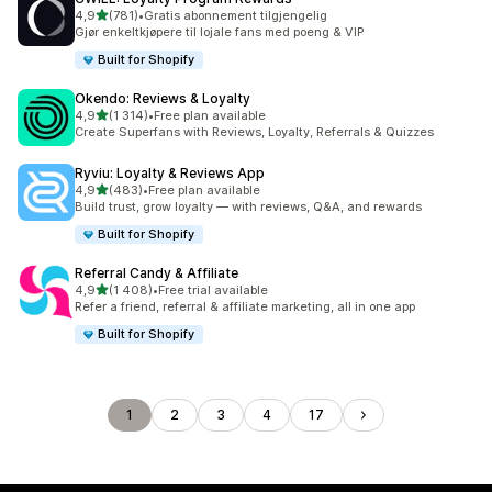
av 5 stjerner
4,9
(781)
•
Gratis abonnement tilgjengelig
Totalt 781 omtaler
Gjør enkeltkjøpere til lojale fans med poeng & VIP
Built for Shopify
Okendo: Reviews & Loyalty
av 5 stjerner
4,9
(1 314)
•
Free plan available
Totalt 1314 omtaler
Create Superfans with Reviews, Loyalty, Referrals & Quizzes
Ryviu: Loyalty & Reviews App
av 5 stjerner
4,9
(483)
•
Free plan available
Totalt 483 omtaler
Build trust, grow loyalty — with reviews, Q&A, and rewards
Built for Shopify
Referral Candy & Affiliate
av 5 stjerner
4,9
(1 408)
•
Free trial available
Totalt 1408 omtaler
Refer a friend, referral & affiliate marketing, all in one app
Built for Shopify
1
2
3
4
17