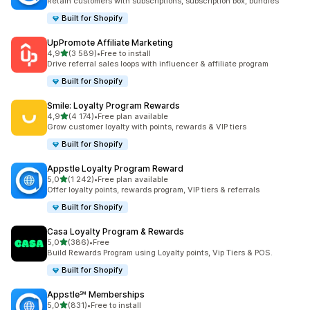
Retain customers with subscriptions, subscription box, bundles
Built for Shopify
UpPromote Affiliate Marketing
av 5 stjerner
4,9
(3 589)
•
Free to install
Totalt 3589 omtaler
Drive referral sales loops with influencer & affiliate program
Built for Shopify
Smile: Loyalty Program Rewards
av 5 stjerner
4,9
(4 174)
•
Free plan available
Totalt 4174 omtaler
Grow customer loyalty with points, rewards & VIP tiers
Built for Shopify
Appstle Loyalty Program Reward
av 5 stjerner
5,0
(1 242)
•
Free plan available
Totalt 1242 omtaler
Offer loyalty points, rewards program, VIP tiers & referrals
Built for Shopify
Casa Loyalty Program & Rewards
av 5 stjerner
5,0
(386)
•
Free
Totalt 386 omtaler
Build Rewards Program using Loyalty points, Vip Tiers & POS.
Built for Shopify
Appstle℠ Memberships
av 5 stjerner
5,0
(831)
•
Free to install
Totalt 831 omtaler