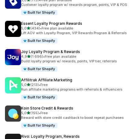
5,0
(775)
•
Free plan available
Totalt 775 omtaler
Customer loyalty program w/ rewards program, points, VIP & POS
Built for Shopify
Essent Loyalty Program Rewards
av 5 stjerner
5,0
(434)
•
Free plan available
Totalt 434 omtaler
Lift AOV with Loyalty Program, VIP Rewards Program & Referrals
Built for Shopify
Joy Loyalty Program & Rewards
av 5 stjerner
4,9
(1 696)
•
Free plan available
Totalt 1696 omtaler
Build loyalty program w/ rewards, points, VIP tier, referrals
Built for Shopify
Affilitrak Affiliate Marketing
av 5 stjerner
5,0
(213)
•
Free
Totalt 213 omtaler
Run affiliate marketing programs with referrals & influencers
Built for Shopify
Koin Store Credit & Rewards
av 5 stjerner
5,0
(155)
•
Free
Totalt 155 omtaler
Reward with store credit cashback to boost repeat purchases
Built for Shopify
Rivo: Loyalty Program, Rewards