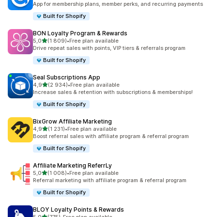
App for membership plans, member perks, and recurring payments
Built for Shopify
BON Loyalty Program & Rewards
av 5 stjerner
5,0
(1 809)
•
Free plan available
Totalt 1809 omtaler
Drive repeat sales with points, VIP tiers & referrals program
Built for Shopify
Seal Subscriptions App
av 5 stjerner
4,9
(2 934)
•
Free plan available
Totalt 2934 omtaler
Increase sales & retention with subscriptions & memberships!
Built for Shopify
BixGrow Affiliate Marketing
av 5 stjerner
4,9
(1 231)
•
Free plan available
Totalt 1231 omtaler
Boost referral sales with affiliate program & referral program
Built for Shopify
Affiliate Marketing ReferrLy
av 5 stjerner
5,0
(1 008)
•
Free plan available
Totalt 1008 omtaler
Referral marketing with affiliate program & referral program
Built for Shopify
BLOY Loyalty Points & Rewards
av 5 stjerner