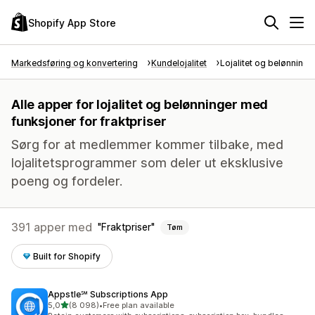
Shopify App Store
Markedsføring og konvertering
Kundelojalitet
Lojalitet og belønninge
Alle apper for lojalitet og belønninger med
funksjoner for fraktpriser
Sørg for at medlemmer kommer tilbake, med
lojalitetsprogrammer som deler ut eksklusive
poeng og fordeler.
391 apper med
Fraktpriser
Tøm
Built for Shopify
Appstle℠ Subscriptions App
av 5 stjerner
5,0
(8 098)
•
Free plan available
Totalt 8098 omtaler