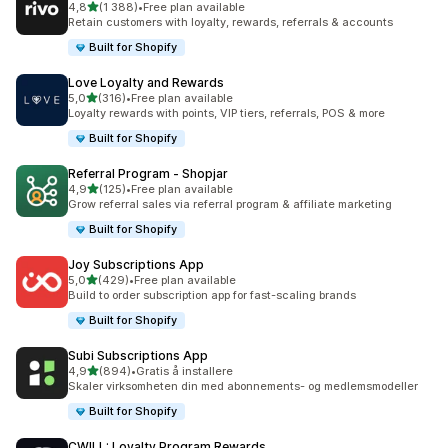
av 5 stjerner
4,8
(1 388)
•
Free plan available
Totalt 1388 omtaler
Retain customers with loyalty, rewards, referrals & accounts
Built for Shopify
Love Loyalty and Rewards
av 5 stjerner
5,0
(316)
•
Free plan available
Totalt 316 omtaler
Loyalty rewards with points, VIP tiers, referrals, POS & more
Built for Shopify
Referral Program ‑ Shopjar
av 5 stjerner
4,9
(125)
•
Free plan available
Totalt 125 omtaler
Grow referral sales via referral program & affiliate marketing
Built for Shopify
Joy Subscriptions App
av 5 stjerner
5,0
(429)
•
Free plan available
Totalt 429 omtaler
Build to order subscription app for fast-scaling brands
Built for Shopify
Subi Subscriptions App
av 5 stjerner
4,9
(894)
•
Gratis å installere
Totalt 894 omtaler
Skaler virksomheten din med abonnements- og medlemsmodeller
Built for Shopify
CWILL: Loyalty Program Rewards