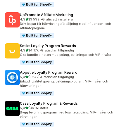
Built for Shopify
UpPromote Affiliate Marketing
av 5 stjärnor
4,9
(3 592)
•
Gratis att installera
3592 recensioner totalt
Driv loopar för hänvisningsförsäljning med influencer- och
affiliateprogram
Built for Shopify
Smile: Loyalty Program Rewards
av 5 stjärnor
4,9
(4 177)
•
Gratisplan tillgänglig
4177 recensioner totalt
Öka kundlojaliteten med poäng, belöningar och VIP-nivåer
Built for Shopify
Appstle Loyalty Program Reward
av 5 stjärnor
5,0
(1 247)
•
Gratisplan tillgänglig
1247 recensioner totalt
Erbjud lojalitetspoäng, belöningsprogram, VIP-nivåer och
hänvisningar
Built for Shopify
Casa Loyalty Program & Rewards
av 5 stjärnor
5,0
(391)
•
Gratis
391 recensioner totalt
Bygg belöningsprogram med lojalitetspoäng, VIP-nivåer och
värvningar
Built for Shopify