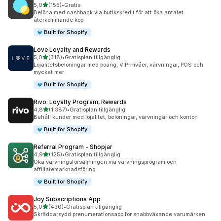
av 5 stjärnor
5,0
(155)
•
Gratis
155 recensioner totalt
Belöna med cashback via butikskredit för att öka antalet
återkommande köp
Built for Shopify
Love Loyalty and Rewards
av 5 stjärnor
5,0
(318)
•
Gratisplan tillgänglig
318 recensioner totalt
Lojalitetsbelöningar med poäng, VIP-nivåer, värvningar, POS och
mycket mer
Built for Shopify
Rivo: Loyalty Program, Rewards
av 5 stjärnor
4,8
(1 387)
•
Gratisplan tillgänglig
1387 recensioner totalt
Behåll kunder med lojalitet, belöningar, värvningar och konton
Built for Shopify
Referral Program ‑ Shopjar
av 5 stjärnor
4,9
(125)
•
Gratisplan tillgänglig
125 recensioner totalt
Öka värvningsförsäljningen via värvningsprogram och
affiliatemarknadsföring
Built for Shopify
Joy Subscriptions App
av 5 stjärnor
5,0
(430)
•
Gratisplan tillgänglig
430 recensioner totalt
Skräddarsydd prenumerationsapp för snabbväxande varumärken