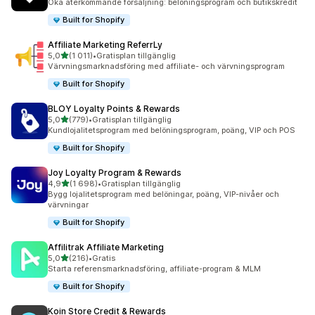
Öka återkommande försäljning: belöningsprogram och butikskredit
Built for Shopify
Affiliate Marketing ReferrLy
av 5 stjärnor
5,0
(1 011)
•
Gratisplan tillgänglig
1011 recensioner totalt
Värvningsmarknadsföring med affiliate- och värvningsprogram
Built for Shopify
BLOY Loyalty Points & Rewards
av 5 stjärnor
5,0
(779)
•
Gratisplan tillgänglig
779 recensioner totalt
Kundlojalitetsprogram med belöningsprogram, poäng, VIP och POS
Built for Shopify
Joy Loyalty Program & Rewards
av 5 stjärnor
4,9
(1 698)
•
Gratisplan tillgänglig
1698 recensioner totalt
Bygg lojalitetsprogram med belöningar, poäng, VIP-nivåer och
värvningar
Built for Shopify
Affilitrak Affiliate Marketing
av 5 stjärnor
5,0
(216)
•
Gratis
216 recensioner totalt
Starta referensmarknadsföring, affiliate-program & MLM
Built for Shopify
Koin Store Credit & Rewards