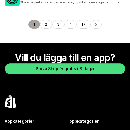
Skapa superfans med recensioner, lojalitet, värvningar och quiz
1
2
3
4
17
Vill du lägga till en app?
Prova Shopify gratis i 3 dagar
Appkategorier
Toppkategorier