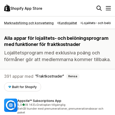
Shopify App Store
Marknadsföring och konvertering
Kundlojalitet
Lojalitets- och belön
Alla appar för lojalitets- och belöningsprogram
med funktioner för fraktkostnader
Lojalitetsprogram med exklusiva poäng och
förmåner gör att medlemmarna kommer tillbaka.
391 appar med
Fraktkostnader
Rensa
Built for Shopify
Appstle℠ Subscriptions App
av 5 stjärnor
5,0
(8 143)
•
Gratisplan tillgänglig
8143 recensioner totalt
Behåll kunder med prenumerationer, prenumerationsboxar och
paket