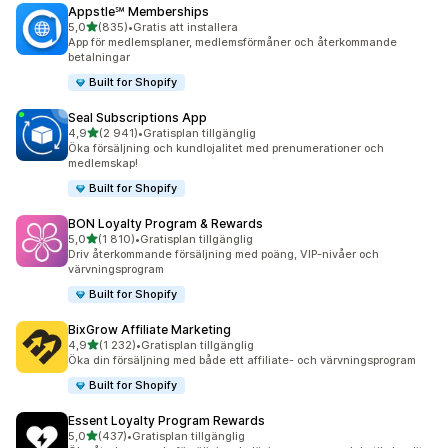
Appstle℠ Memberships
av 5 stjärnor
5,0
(835)
•
Gratis att installera
835 recensioner totalt
App för medlemsplaner, medlemsförmåner och återkommande
betalningar
Built for Shopify
Seal Subscriptions App
av 5 stjärnor
4,9
(2 941)
•
Gratisplan tillgänglig
2941 recensioner totalt
Öka försäljning och kundlojalitet med prenumerationer och
medlemskap!
Built for Shopify
BON Loyalty Program & Rewards
av 5 stjärnor
5,0
(1 810)
•
Gratisplan tillgänglig
1810 recensioner totalt
Driv återkommande försäljning med poäng, VIP-nivåer och
värvningsprogram
Built for Shopify
BixGrow Affiliate Marketing
av 5 stjärnor
4,9
(1 232)
•
Gratisplan tillgänglig
1232 recensioner totalt
Öka din försäljning med både ett affiliate- och värvningsprogram
Built for Shopify
Essent Loyalty Program Rewards
av 5 stjärnor
5,0
(437)
•
Gratisplan tillgänglig
437 recensioner totalt