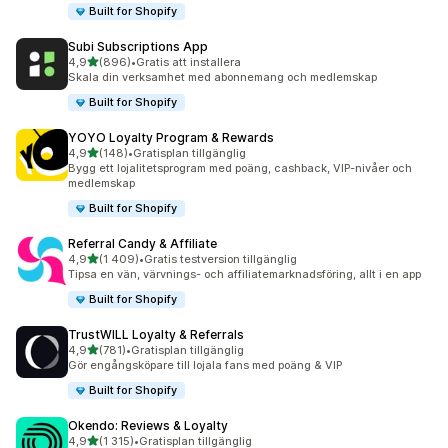
Built for Shopify
Subi Subscriptions App
av 5 stjärnor
4,9
(896)
•
Gratis att installera
896 recensioner totalt
Skala din verksamhet med abonnemang och medlemskap
Built for Shopify
YOYO Loyalty Program & Rewards
av 5 stjärnor
4,9
(148)
•
Gratisplan tillgänglig
148 recensioner totalt
Bygg ett lojalitetsprogram med poäng, cashback, VIP-nivåer och
medlemskap
Built for Shopify
Referral Candy & Affiliate
av 5 stjärnor
4,9
(1 409)
•
Gratis testversion tillgänglig
1409 recensioner totalt
Tipsa en vän, värvnings- och affiliatemarknadsföring, allt i en app
Built for Shopify
TrustWILL Loyalty & Referrals
av 5 stjärnor
4,9
(781)
•
Gratisplan tillgänglig
781 recensioner totalt
Gör engångsköpare till lojala fans med poäng & VIP
Built for Shopify
Okendo: Reviews & Loyalty
av 5 stjärnor
4,9
(1 315)
•
Gratisplan tillgänglig
1315 recensioner totalt