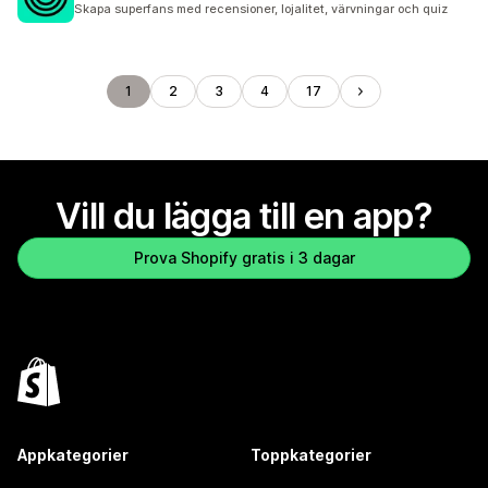
Skapa superfans med recensioner, lojalitet, värvningar och quiz
1
2
3
4
17
Vill du lägga till en app?
Prova Shopify gratis i 3 dagar
Appkategorier
Toppkategorier