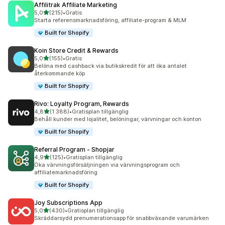
Affilitrak Affiliate Marketing
av 5 stjärnor
5,0
(215)
•
Gratis
215 recensioner totalt
Starta referensmarknadsföring, affiliate-program & MLM
Built for Shopify
Koin Store Credit & Rewards
av 5 stjärnor
5,0
(155)
•
Gratis
155 recensioner totalt
Belöna med cashback via butikskredit för att öka antalet
återkommande köp
Built for Shopify
Rivo: Loyalty Program, Rewards
av 5 stjärnor
4,8
(1 388)
•
Gratisplan tillgänglig
1388 recensioner totalt
Behåll kunder med lojalitet, belöningar, värvningar och konton
Built for Shopify
Referral Program ‑ Shopjar
av 5 stjärnor
4,9
(125)
•
Gratisplan tillgänglig
125 recensioner totalt
Öka värvningsförsäljningen via värvningsprogram och
affiliatemarknadsföring
Built for Shopify
Joy Subscriptions App
av 5 stjärnor
5,0
(430)
•
Gratisplan tillgänglig
430 recensioner totalt
Skräddarsydd prenumerationsapp för snabbväxande varumärken