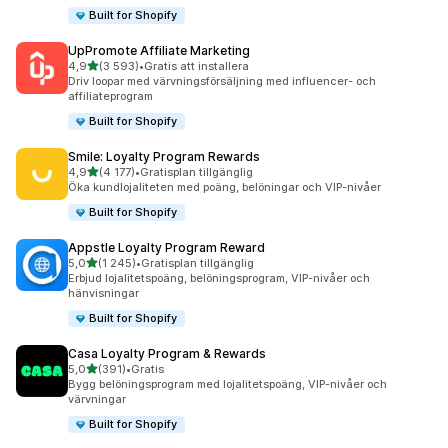
Built for Shopify
UpPromote Affiliate Marketing
av 5 stjärnor
4,9
(3 593)
•
Gratis att installera
3593 recensioner totalt
Driv loopar med värvningsförsäljning med influencer- och
affiliateprogram
Built for Shopify
Smile: Loyalty Program Rewards
av 5 stjärnor
4,9
(4 177)
•
Gratisplan tillgänglig
4177 recensioner totalt
Öka kundlojaliteten med poäng, belöningar och VIP-nivåer
Built for Shopify
Appstle Loyalty Program Reward
av 5 stjärnor
5,0
(1 245)
•
Gratisplan tillgänglig
1245 recensioner totalt
Erbjud lojalitetspoäng, belöningsprogram, VIP-nivåer och
hänvisningar
Built for Shopify
Casa Loyalty Program & Rewards
av 5 stjärnor
5,0
(391)
•
Gratis
391 recensioner totalt
Bygg belöningsprogram med lojalitetspoäng, VIP-nivåer och
värvningar
Built for Shopify