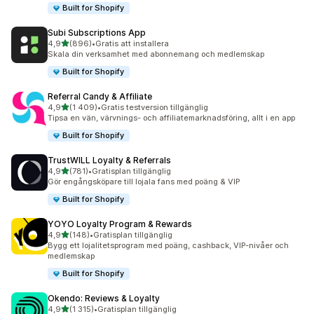
Built for Shopify
Subi Subscriptions App
av 5 stjärnor
4,9
(896)
•
Gratis att installera
896 recensioner totalt
Skala din verksamhet med abonnemang och medlemskap
Built for Shopify
Referral Candy & Affiliate
av 5 stjärnor
4,9
(1 409)
•
Gratis testversion tillgänglig
1409 recensioner totalt
Tipsa en vän, värvnings- och affiliatemarknadsföring, allt i en app
Built for Shopify
TrustWILL Loyalty & Referrals
av 5 stjärnor
4,9
(781)
•
Gratisplan tillgänglig
781 recensioner totalt
Gör engångsköpare till lojala fans med poäng & VIP
Built for Shopify
YOYO Loyalty Program & Rewards
av 5 stjärnor
4,9
(148)
•
Gratisplan tillgänglig
148 recensioner totalt
Bygg ett lojalitetsprogram med poäng, cashback, VIP-nivåer och
medlemskap
Built for Shopify
Okendo: Reviews & Loyalty
av 5 stjärnor
4,9
(1 315)
•
Gratisplan tillgänglig
1315 recensioner totalt