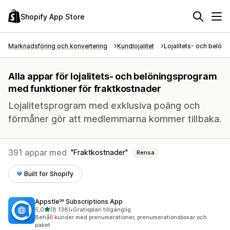
Shopify App Store
Marknadsföring och konvertering
Kundlojalitet
Lojalitets- och belön
Alla appar för lojalitets- och belöningsprogram
med funktioner för fraktkostnader
Lojalitetsprogram med exklusiva poäng och
förmåner gör att medlemmarna kommer tillbaka.
391 appar med
Fraktkostnader
Rensa
Built for Shopify
Appstle℠ Subscriptions App
av 5 stjärnor
5,0
(8 138)
•
Gratisplan tillgänglig
8138 recensioner totalt
Behåll kunder med prenumerationer, prenumerationsboxar och
paket