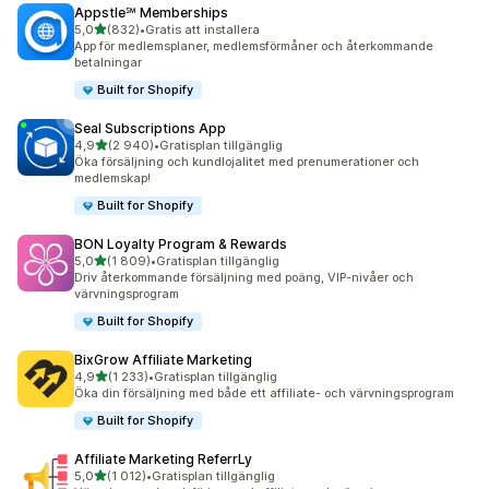
Appstle℠ Memberships
av 5 stjärnor
5,0
(832)
•
Gratis att installera
832 recensioner totalt
App för medlemsplaner, medlemsförmåner och återkommande
betalningar
Built for Shopify
Seal Subscriptions App
av 5 stjärnor
4,9
(2 940)
•
Gratisplan tillgänglig
2940 recensioner totalt
Öka försäljning och kundlojalitet med prenumerationer och
medlemskap!
Built for Shopify
BON Loyalty Program & Rewards
av 5 stjärnor
5,0
(1 809)
•
Gratisplan tillgänglig
1809 recensioner totalt
Driv återkommande försäljning med poäng, VIP-nivåer och
värvningsprogram
Built for Shopify
BixGrow Affiliate Marketing
av 5 stjärnor
4,9
(1 233)
•
Gratisplan tillgänglig
1233 recensioner totalt
Öka din försäljning med både ett affiliate- och värvningsprogram
Built for Shopify
Affiliate Marketing ReferrLy
av 5 stjärnor
5,0
(1 012)
•
Gratisplan tillgänglig
1012 recensioner totalt