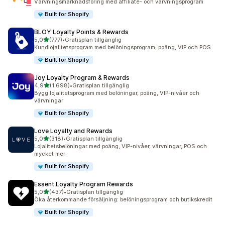
Värvningsmarknadsföring med affiliate- och värvningsprogram
Built for Shopify
BLOY Loyalty Points & Rewards
av 5 stjärnor
5,0
(777)
•
Gratisplan tillgänglig
777 recensioner totalt
Kundlojalitetsprogram med belöningsprogram, poäng, VIP och POS
Built for Shopify
Joy Loyalty Program & Rewards
av 5 stjärnor
4,9
(1 698)
•
Gratisplan tillgänglig
1698 recensioner totalt
Bygg lojalitetsprogram med belöningar, poäng, VIP-nivåer och
värvningar
Built for Shopify
Love Loyalty and Rewards
av 5 stjärnor
5,0
(318)
•
Gratisplan tillgänglig
318 recensioner totalt
Lojalitetsbelöningar med poäng, VIP-nivåer, värvningar, POS och
mycket mer
Built for Shopify
Essent Loyalty Program Rewards
av 5 stjärnor
5,0
(437)
•
Gratisplan tillgänglig
437 recensioner totalt
Öka återkommande försäljning: belöningsprogram och butikskredit
Built for Shopify