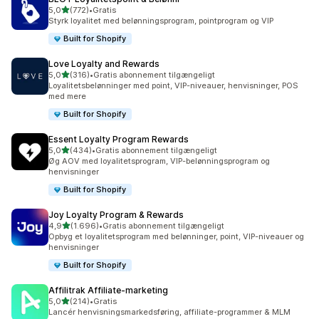
ud af 5 stjerner
5,0
(772)
•
Gratis
772 anmeldelser i alt
Styrk loyalitet med belønningsprogram, pointprogram og VIP
Built for Shopify
Love Loyalty and Rewards
ud af 5 stjerner
5,0
(316)
•
Gratis abonnement tilgængeligt
316 anmeldelser i alt
Loyalitetsbelønninger med point, VIP-niveauer, henvisninger, POS
med mere
Built for Shopify
Essent Loyalty Program Rewards
ud af 5 stjerner
5,0
(434)
•
Gratis abonnement tilgængeligt
434 anmeldelser i alt
Øg AOV med loyalitetsprogram, VIP-belønningsprogram og
henvisninger
Built for Shopify
Joy Loyalty Program & Rewards
ud af 5 stjerner
4,9
(1.696)
•
Gratis abonnement tilgængeligt
1696 anmeldelser i alt
Opbyg et loyalitetsprogram med belønninger, point, VIP-niveauer og
henvisninger
Built for Shopify
Affilitrak Affiliate‑marketing
ud af 5 stjerner
5,0
(214)
•
Gratis
214 anmeldelser i alt
Lancér henvisningsmarkedsføring, affiliate-programmer & MLM