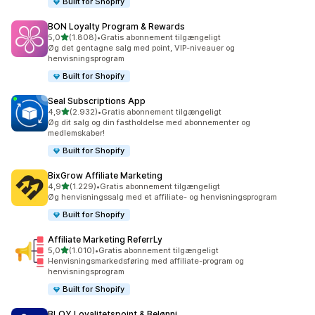
Built for Shopify
BON Loyalty Program & Rewards
ud af 5 stjerner
5,0
(1.808)
•
Gratis abonnement tilgængeligt
1808 anmeldelser i alt
Øg det gentagne salg med point, VIP-niveauer og
henvisningsprogram
Built for Shopify
Seal Subscriptions App
ud af 5 stjerner
4,9
(2.932)
•
Gratis abonnement tilgængeligt
2932 anmeldelser i alt
Øg dit salg og din fastholdelse med abonnementer og
medlemskaber!
Built for Shopify
BixGrow Affiliate Marketing
ud af 5 stjerner
4,9
(1.229)
•
Gratis abonnement tilgængeligt
1229 anmeldelser i alt
Øg henvisningssalg med et affiliate- og henvisningsprogram
Built for Shopify
Affiliate Marketing ReferrLy
ud af 5 stjerner
5,0
(1.010)
•
Gratis abonnement tilgængeligt
1010 anmeldelser i alt
Henvisningsmarkedsføring med affiliate-program og
henvisningsprogram
Built for Shopify
BLOY Loyalitetspoint & Belønni