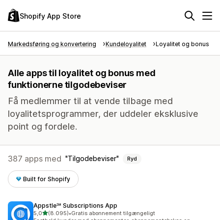
Shopify App Store
Markedsføring og konvertering
Kundeloyalitet
Loyalitet og bonus
Alle apps til loyalitet og bonus med
funktionerne tilgodebeviser
Få medlemmer til at vende tilbage med
loyalitetsprogrammer, der uddeler eksklusive
point og fordele.
387 apps med
Tilgodebeviser
Ryd
Built for Shopify
Appstle℠ Subscriptions App
ud af 5 stjerner
5,0
(8.095)
•
Gratis abonnement tilgængeligt
8095 anmeldelser i alt