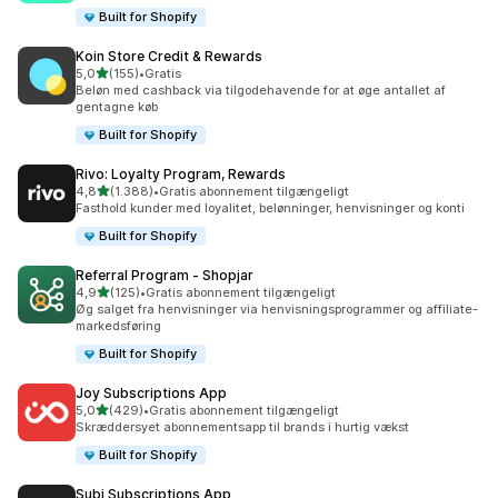
Built for Shopify
Koin Store Credit & Rewards
ud af 5 stjerner
5,0
(155)
•
Gratis
155 anmeldelser i alt
Beløn med cashback via tilgodehavende for at øge antallet af
gentagne køb
Built for Shopify
Rivo: Loyalty Program, Rewards
ud af 5 stjerner
4,8
(1.388)
•
Gratis abonnement tilgængeligt
1388 anmeldelser i alt
Fasthold kunder med loyalitet, belønninger, henvisninger og konti
Built for Shopify
Referral Program ‑ Shopjar
ud af 5 stjerner
4,9
(125)
•
Gratis abonnement tilgængeligt
125 anmeldelser i alt
Øg salget fra henvisninger via henvisningsprogrammer og affiliate-
markedsføring
Built for Shopify
Joy Subscriptions App
ud af 5 stjerner
5,0
(429)
•
Gratis abonnement tilgængeligt
429 anmeldelser i alt
Skræddersyet abonnementsapp til brands i hurtig vækst
Built for Shopify
Subi Subscriptions App