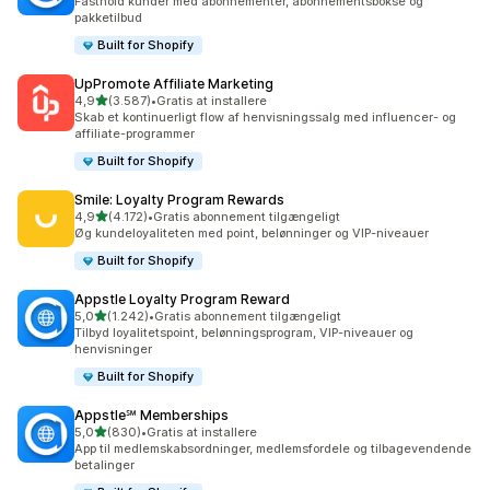
Fasthold kunder med abonnementer, abonnementsbokse og
pakketilbud
Built for Shopify
UpPromote Affiliate Marketing
ud af 5 stjerner
4,9
(3.587)
•
Gratis at installere
3587 anmeldelser i alt
Skab et kontinuerligt flow af henvisningssalg med influencer- og
affiliate-programmer
Built for Shopify
Smile: Loyalty Program Rewards
ud af 5 stjerner
4,9
(4.172)
•
Gratis abonnement tilgængeligt
4172 anmeldelser i alt
Øg kundeloyaliteten med point, belønninger og VIP-niveauer
Built for Shopify
Appstle Loyalty Program Reward
ud af 5 stjerner
5,0
(1.242)
•
Gratis abonnement tilgængeligt
1242 anmeldelser i alt
Tilbyd loyalitetspoint, belønningsprogram, VIP-niveauer og
henvisninger
Built for Shopify
Appstle℠ Memberships
ud af 5 stjerner
5,0
(830)
•
Gratis at installere
830 anmeldelser i alt
App til medlemskabsordninger, medlemsfordele og tilbagevendende
betalinger