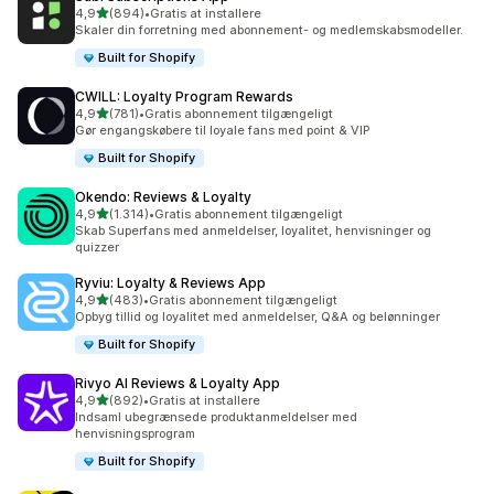
ud af 5 stjerner
4,9
(894)
•
Gratis at installere
894 anmeldelser i alt
Skaler din forretning med abonnement- og medlemskabsmodeller.
Built for Shopify
CWILL: Loyalty Program Rewards
ud af 5 stjerner
4,9
(781)
•
Gratis abonnement tilgængeligt
781 anmeldelser i alt
Gør engangskøbere til loyale fans med point & VIP
Built for Shopify
Okendo: Reviews & Loyalty
ud af 5 stjerner
4,9
(1.314)
•
Gratis abonnement tilgængeligt
1314 anmeldelser i alt
Skab Superfans med anmeldelser, loyalitet, henvisninger og
quizzer
Ryviu: Loyalty & Reviews App
ud af 5 stjerner
4,9
(483)
•
Gratis abonnement tilgængeligt
483 anmeldelser i alt
Opbyg tillid og loyalitet med anmeldelser, Q&A og belønninger
Built for Shopify
Rivyo AI Reviews & Loyalty App
ud af 5 stjerner
4,9
(892)
•
Gratis at installere
892 anmeldelser i alt
Indsaml ubegrænsede produktanmeldelser med
henvisningsprogram
Built for Shopify