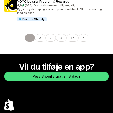
YOYO Loyalty Program & Rewards
ud af 5 stjerner
4,9
(148)
•
Gratis abonnement tilgængeligt
148 anmeldelser i alt
Byg et loyalitetsprogram med point, cashback, VIP-niveauer og
medlemskab
Built for Shopify
1
2
3
4
17
Vil du tilføje en app?
Prøv Shopify gratis i 3 dage