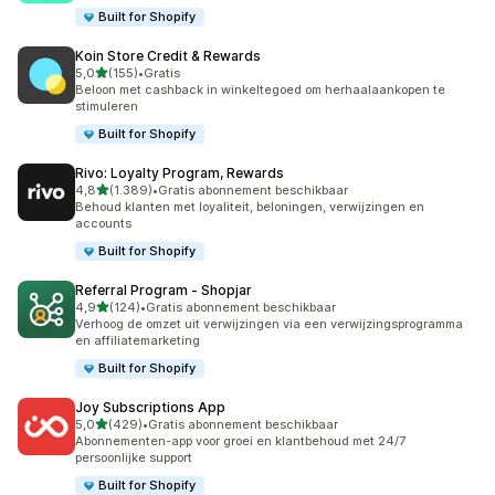
Built for Shopify
Koin Store Credit & Rewards
van 5 sterren
5,0
(155)
•
Gratis
155 recensies in totaal
Beloon met cashback in winkeltegoed om herhaalaankopen te
stimuleren
Built for Shopify
Rivo: Loyalty Program, Rewards
van 5 sterren
4,8
(1.389)
•
Gratis abonnement beschikbaar
1389 recensies in totaal
Behoud klanten met loyaliteit, beloningen, verwijzingen en
accounts
Built for Shopify
Referral Program ‑ Shopjar
van 5 sterren
4,9
(124)
•
Gratis abonnement beschikbaar
124 recensies in totaal
Verhoog de omzet uit verwijzingen via een verwijzingsprogramma
en affiliatemarketing
Built for Shopify
Joy Subscriptions App
van 5 sterren
5,0
(429)
•
Gratis abonnement beschikbaar
429 recensies in totaal
Abonnementen-app voor groei en klantbehoud met 24/7
persoonlijke support
Built for Shopify