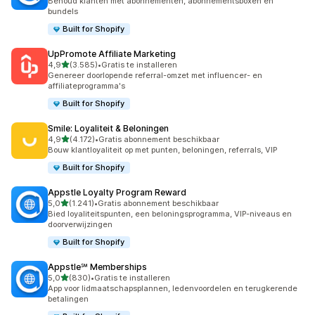
Behoud klanten met abonnementen, abonnementsboxen en
bundels
Built for Shopify
UpPromote Affiliate Marketing
van 5 sterren
4,9
(3.585)
•
Gratis te installeren
3585 recensies in totaal
Genereer doorlopende referral-omzet met influencer- en
affiliateprogramma's
Built for Shopify
Smile: Loyaliteit & Beloningen
van 5 sterren
4,9
(4.172)
•
Gratis abonnement beschikbaar
4172 recensies in totaal
Bouw klantloyaliteit op met punten, beloningen, referrals, VIP
Built for Shopify
Appstle Loyalty Program Reward
van 5 sterren
5,0
(1.241)
•
Gratis abonnement beschikbaar
1241 recensies in totaal
Bied loyaliteitspunten, een beloningsprogramma, VIP-niveaus en
doorverwijzingen
Built for Shopify
Appstle℠ Memberships
van 5 sterren
5,0
(830)
•
Gratis te installeren
830 recensies in totaal
App voor lidmaatschapsplannen, ledenvoordelen en terugkerende
betalingen