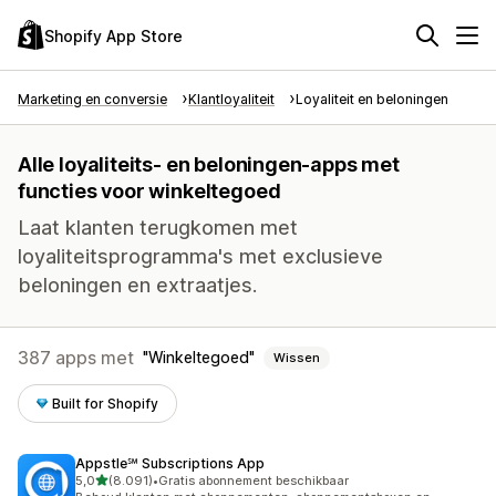
Shopify App Store
Marketing en conversie
Klantloyaliteit
Loyaliteit en beloningen
Alle loyaliteits- en beloningen-apps met
functies voor winkeltegoed
Laat klanten terugkomen met
loyaliteitsprogramma's met exclusieve
beloningen en extraatjes.
387 apps met
Winkeltegoed
Wissen
Built for Shopify
Appstle℠ Subscriptions App
van 5 sterren
5,0
(8.091)
•
Gratis abonnement beschikbaar
8091 recensies in totaal