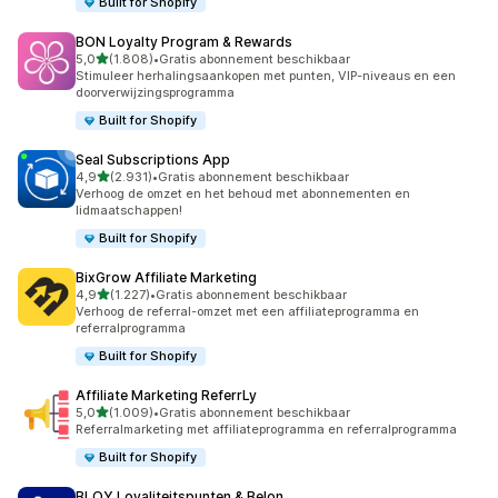
Built for Shopify
BON Loyalty Program & Rewards
van 5 sterren
5,0
(1.808)
•
Gratis abonnement beschikbaar
1808 recensies in totaal
Stimuleer herhalingsaankopen met punten, VIP-niveaus en een
doorverwijzingsprogramma
Built for Shopify
Seal Subscriptions App
van 5 sterren
4,9
(2.931)
•
Gratis abonnement beschikbaar
2931 recensies in totaal
Verhoog de omzet en het behoud met abonnementen en
lidmaatschappen!
Built for Shopify
BixGrow Affiliate Marketing
van 5 sterren
4,9
(1.227)
•
Gratis abonnement beschikbaar
1227 recensies in totaal
Verhoog de referral-omzet met een affiliateprogramma en
referralprogramma
Built for Shopify
Affiliate Marketing ReferrLy
van 5 sterren
5,0
(1.009)
•
Gratis abonnement beschikbaar
1009 recensies in totaal
Referralmarketing met affiliateprogramma en referralprogramma
Built for Shopify
BLOY Loyaliteitspunten & Belon