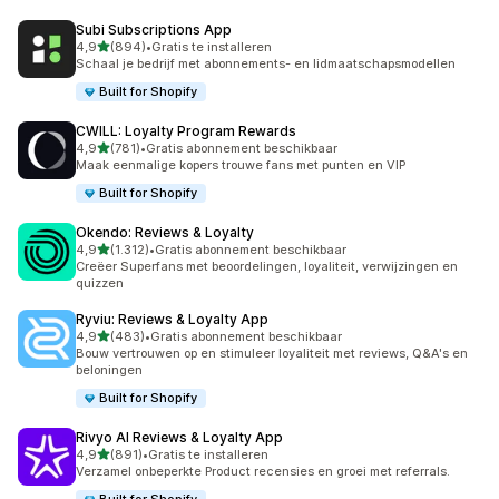
Subi Subscriptions App
van 5 sterren
4,9
(894)
•
Gratis te installeren
894 recensies in totaal
Schaal je bedrijf met abonnements- en lidmaatschapsmodellen
Built for Shopify
CWILL: Loyalty Program Rewards
van 5 sterren
4,9
(781)
•
Gratis abonnement beschikbaar
781 recensies in totaal
Maak eenmalige kopers trouwe fans met punten en VIP
Built for Shopify
Okendo: Reviews & Loyalty
van 5 sterren
4,9
(1.312)
•
Gratis abonnement beschikbaar
1312 recensies in totaal
Creëer Superfans met beoordelingen, loyaliteit, verwijzingen en
quizzen
Ryviu: Reviews & Loyalty App
van 5 sterren
4,9
(483)
•
Gratis abonnement beschikbaar
483 recensies in totaal
Bouw vertrouwen op en stimuleer loyaliteit met reviews, Q&A's en
beloningen
Built for Shopify
Rivyo AI Reviews & Loyalty App
van 5 sterren
4,9
(891)
•
Gratis te installeren
891 recensies in totaal
Verzamel onbeperkte Product recensies en groei met referrals.