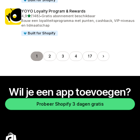
Built for Shopify
YOYO Loyalty Program & Rewards
van 5 sterren
4,9
(148)
•
Gratis abonnement beschikbaar
148 recensies in totaal
Bouw een loyaliteitsprogramma met punten, cashback, VIP-niveaus
en lidmaatschap
Built for Shopify
1
2
3
4
17
Wil je een app toevoegen?
Probeer Shopify 3 dagen gratis