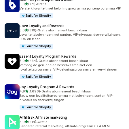
van 5 sterren
5,0
(771)
•
Gratis
771 recensies in totaal
Versterk loyaliteit met beloningsprogramma puntenprogramma VIP
Built for Shopify
Love Loyalty and Rewards
van 5 sterren
5,0
(316)
•
Gratis abonnement beschikbaar
316 recensies in totaal
Loyaliteitsbeloningen met punten, VIP-niveaus, doorverwijzingen,
POS en meer
Built for Shopify
Essent Loyalty Program Rewards
van 5 sterren
5,0
(434)
•
Gratis abonnement beschikbaar
434 recensies in totaal
Verhoog de gemiddelde bestelwaarde met een
loyaliteitsprogramma, VIP-beloningsprogramma en verwijzingen
Built for Shopify
Joy Loyalty Program & Rewards
van 5 sterren
4,9
(1.696)
•
Gratis abonnement beschikbaar
1696 recensies in totaal
Bouw een loyaliteitsprogramma met beloningen, punten, VIP-
niveaus en doorverwijzingen
Built for Shopify
Affilitrak Affiliate marketing
van 5 sterren
5,0
(214)
•
Gratis
214 recensies in totaal
Lanceren referral marketing, affiliate-programma's & MLM