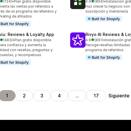
de 5 estrellas
de 5 estrellas
(124)
•
Plan gratis disponible
4.9
(894)
•
Instalación gra
 reseñas en total
894 reseñas en total
enta las ventas por referidos a
Haz crecer tu negocio co
vés de un programa de referidos y
suscripción y membresía
keting de afiliados.
Built for Shopify
Built for Shopify
viu: Reviews & Loyalty App
Rivyo AI Reviews & Lo
de 5 estrellas
de 5 estrellas
(483)
•
Plan gratis disponible
4.9
(891)
•
Instalación grat
 reseñas en total
891 reseñas en total
era confianza y aumenta la
Recoge reseñas ilimitadas
elidad con reseñas, preguntas y
programa de referidos.
puestas, y recompensas
Built for Shopify
Built for Shopify
Siguiente
1
2
3
4
…
17