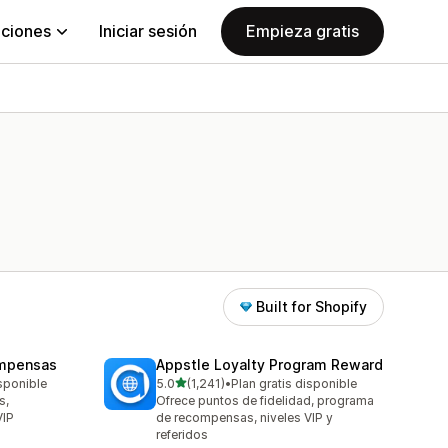
aciones
Iniciar sesión
Empieza gratis
Built for Shopify
ompensas
Appstle Loyalty Program Reward
de 5 estrellas
isponible
5.0
(1,241)
•
Plan gratis disponible
1241 reseñas en total
s,
Ofrece puntos de fidelidad, programa
VIP
de recompensas, niveles VIP y
referidos