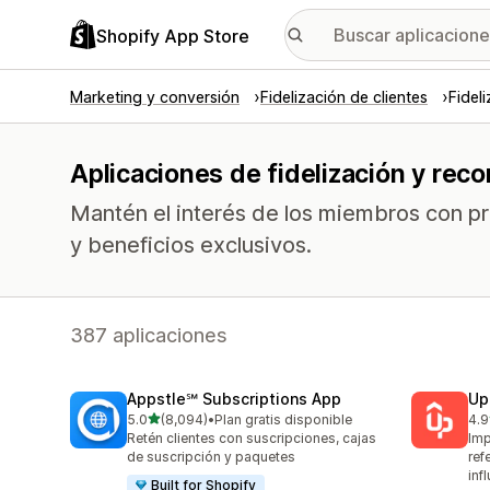
Shopify App Store
Marketing y conversión
Fidelización de clientes
Fidel
Aplicaciones de fidelización y re
Mantén el interés de los miembros con p
y beneficios exclusivos.
387 aplicaciones
Appstle℠ Subscriptions App
Up
de 5 estrellas
5.0
(8,094)
•
Plan gratis disponible
4.9
8094 reseñas en total
358
Retén clientes con suscripciones, cajas
Imp
de suscripción y paquetes
ref
inf
Built for Shopify