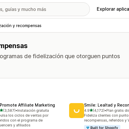
Explorar aplic
ización y recompensas
compensas
rogramas de fidelización que otorguen puntos
Promote Affiliate Marketing
Smile: Lealtad y Rec
de 5 estrellas
de 5 estrellas
(3,587)
•
Instalación gratuita
4.9
(4,172)
•
Plan gratis d
7 reseñas en total
4172 reseñas en total
ulsa los ciclos de ventas por
Fideliza clientes con punto
eridos con el programa de
recompensas, referidos y 
luencers y afiliados
Built for Shopify