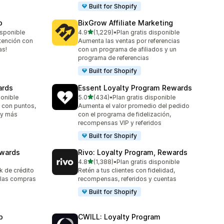
Built for Shopify
p
BixGrow Affiliate Marketing
de 5 estrellas
isponible
4.9
(1,229)
•
Plan gratis disponible
1229 reseñas en total
etención con
Aumenta las ventas por referencias
as!
con un programa de afiliados y un
programa de referencias
Built for Shopify
ards
Essent Loyalty Program Rewards
de 5 estrellas
ponible
5.0
(434)
•
Plan gratis disponible
434 reseñas en total
 con puntos,
Aumenta el valor promedio del pedido
S y más
con el programa de fidelización,
recompensas VIP y referidos
Built for Shopify
ewards
Rivo: Loyalty Program, Rewards
de 5 estrellas
4.8
(1,388)
•
Plan gratis disponible
1388 reseñas en total
 de crédito
Retén a tus clientes con fidelidad,
 las compras
recompensas, referidos y cuentas
Built for Shopify
p
CWILL: Loyalty Program