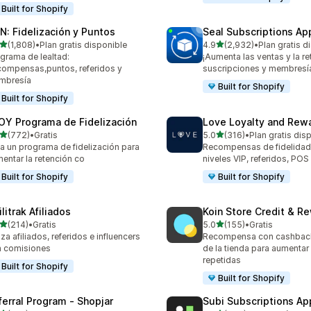
Built for Shopify
N: Fidelización y Puntos
Seal Subscriptions Ap
de 5 estrellas
de 5 estrellas
(1,808)
•
Plan gratis disponible
4.9
(2,932)
•
Plan gratis d
8 reseñas en total
2932 reseñas en total
grama de lealtad:
¡Aumenta las ventas y la r
ompensas,puntos, referidos y
suscripciones y membresí
mbresía
Built for Shopify
Built for Shopify
OY Programa de Fidelización
Love Loyalty and Rew
de 5 estrellas
de 5 estrellas
(772)
•
Gratis
5.0
(316)
•
Plan gratis dis
 reseñas en total
316 reseñas en total
a un programa de fidelización para
Recompensas de fidelidad
entar la retención co
niveles VIP, referidos, PO
Built for Shopify
Built for Shopify
ilitrak Afiliados
Koin Store Credit & R
de 5 estrellas
de 5 estrellas
(214)
•
Gratis
5.0
(155)
•
Gratis
 reseñas en total
155 reseñas en total
za afiliados, referidos e influencers
Recompensa con cashback
 comisiones
de la tienda para aumentar
repetidas
Built for Shopify
Built for Shopify
ferral Program ‑ Shopjar
Subi Subscriptions Ap