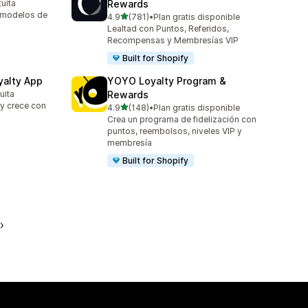
tuita
Rewards
n modelos de
de 5 estrellas
4.9
(781)
•
Plan gratis disponible
781 reseñas en total
Lealtad con Puntos, Referidos,
Recompensas y Membresías VIP
Built for Shopify
yalty App
YOYO Loyalty Program &
uita
Rewards
 y crece con
de 5 estrellas
4.9
(148)
•
Plan gratis disponible
148 reseñas en total
Crea un programa de fidelización con
puntos, reembolsos, niveles VIP y
membresía
Built for Shopify