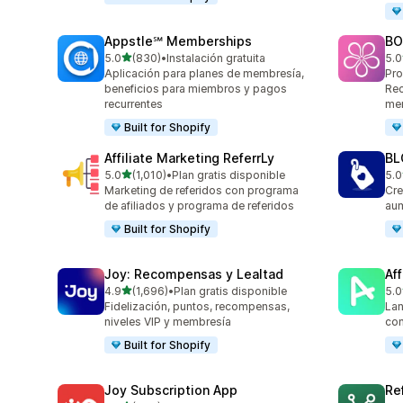
Appstle℠ Memberships
BO
de 5 estrellas
5.0
(830)
•
Instalación gratuita
5.0
830 reseñas en total
180
Aplicación para planes de membresía,
Pro
beneficios para miembros y pagos
Rec
recurrentes
me
Built for Shopify
Affiliate Marketing ReferrLy
BL
de 5 estrellas
5.0
(1,010)
•
Plan gratis disponible
5.0
1010 reseñas en total
772
Marketing de referidos con programa
Cre
de afiliados y programa de referidos
aum
Built for Shopify
Joy: Recompensas y Lealtad
Aff
de 5 estrellas
4.9
(1,696)
•
Plan gratis disponible
5.0
1696 reseñas en total
214
Fidelización, puntos, recompensas,
Lan
niveles VIP y membresía
con
Built for Shopify
Joy Subscription App
Re