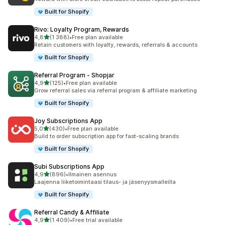
Built for Shopify
Rivo: Loyalty Program, Rewards
/ 5 tähteä
4,8
(1 388)
•
Free plan available
1388 arvostelua yhteensä
Retain customers with loyalty, rewards, referrals & accounts
Built for Shopify
Referral Program ‑ Shopjar
/ 5 tähteä
4,9
(125)
•
Free plan available
125 arvostelua yhteensä
Grow referral sales via referral program & affiliate marketing
Built for Shopify
Joy Subscriptions App
/ 5 tähteä
5,0
(430)
•
Free plan available
430 arvostelua yhteensä
Build to order subscription app for fast-scaling brands
Built for Shopify
Subi Subscriptions App
/ 5 tähteä
4,9
(896)
•
Ilmainen asennus
896 arvostelua yhteensä
Laajenna liiketoimintaasi tilaus- ja jäsenyysmalleilla
Built for Shopify
Referral Candy & Affiliate
/ 5 tähteä
4,9
(1 409)
•
Free trial available
1409 arvostelua yhteensä