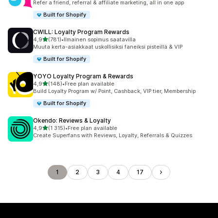
Refer a friend, referral & affiliate marketing, all in one app
Built for Shopify
CWILL: Loyalty Program Rewards
/ 5 tähteä
4,9
(781)
•
Ilmainen sopimus saatavilla
781 arvostelua yhteensä
Muuta kerta-asiakkaat uskollisiksi faneiksi pisteillä & VIP
Built for Shopify
YOYO Loyalty Program & Rewards
/ 5 tähteä
4,9
(148)
•
Free plan available
148 arvostelua yhteensä
Build Loyalty Program w/ Point, Cashback, VIP tier, Membership
Built for Shopify
Okendo: Reviews & Loyalty
/ 5 tähteä
4,9
(1 315)
•
Free plan available
1315 arvostelua yhteensä
Create Superfans with Reviews, Loyalty, Referrals & Quizzes
1
2
3
4
17