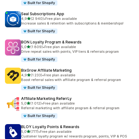
Built for Shopify
Seal Subscriptions App
/ 5 tähteä
4,9
(2 940)
•
Free plan available
2940 arvostelua yhteensä
Increase sales & retention with subscriptions & memberships!
Built for Shopify
BON Loyalty Program & Rewards
/ 5 tähteä
5,0
(1 809)
•
Free plan available
1809 arvostelua yhteensä
Drive repeat sales with points, VIP tiers & referrals program
Built for Shopify
BixGrow Affiliate Marketing
/ 5 tähteä
4,9
(1 233)
•
Free plan available
1233 arvostelua yhteensä
Boost referral sales with affiliate program & referral program
Built for Shopify
Affiliate Marketing ReferrLy
/ 5 tähteä
5,0
(1 012)
•
Free plan available
1012 arvostelua yhteensä
Referral marketing with affiliate program & referral program
Built for Shopify
BLOY Loyalty Points & Rewards
/ 5 tähteä
5,0
(777)
•
Free plan available
777 arvostelua yhteensä
Customer loyalty program w/ rewards program, points, VIP & POS