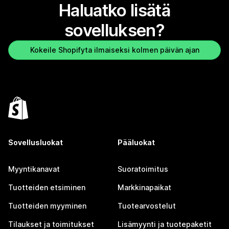
Haluatko lisätä
sovelluksen?
Kokeile Shopifyta ilmaiseksi kolmen päivän ajan
Sovellusluokat
Pääluokat
Myyntikanavat
Suoratoimitus
Tuotteiden etsiminen
Markkinapaikat
Tuotteiden myyminen
Tuotearvostelut
Tilaukset ja toimitukset
Lisämyynti ja tuotepaketit