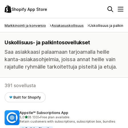
Shopify App Store
Markkinointi ja konversio
Asiakasuskollisuus
Uskollisuus ja palkinno
Uskollisuus- ja palkintosovellukset
Saa asiakkaasi palaamaan tarjoamalla heille
kanta-asiakasohjelmia, joissa annat heille vain
rajatulle ryhmälle tarkoitettuja pisteitä ja etuja.
391 sovellusta
Built for Shopify
Appstle℠ Subscriptions App
/ 5 tähteä
5,0
(8 133)
•
Free plan available
8133 arvostelua yhteensä
Retain customers with subscriptions, subscription box, bundles