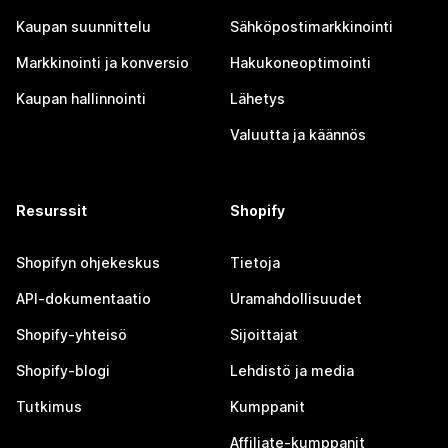
Kaupan suunnittelu
Sähköpostimarkkinointi
Markkinointi ja konversio
Hakukoneoptimointi
Kaupan hallinnointi
Lähetys
Valuutta ja käännös
Resurssit
Shopify
Shopifyn ohjekeskus
Tietoja
API-dokumentaatio
Uramahdollisuudet
Shopify-yhteisö
Sijoittajat
Shopify-blogi
Lehdistö ja media
Tutkimus
Kumppanit
Affiliate-kumppanit