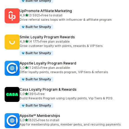
Built for Shopify
UpPromote Affiliate Marketing
/ 5 tähteä
4,9
(3 592)
•
Free to install
3592 arvostelua yhteensä
Drive referral sales loops with influencer & affiliate program
Built for Shopify
Smile: Loyalty Program Rewards
/ 5 tähteä
4,9
(4 177)
•
Free plan available
4177 arvostelua yhteensä
Grow customer loyalty with points, rewards & VIP tiers
Built for Shopify
Appstle Loyalty Program Reward
/ 5 tähteä
5,0
(1 245)
•
Free plan available
1245 arvostelua yhteensä
Offer loyalty points, rewards program, VIP tiers & referrals
Built for Shopify
Casa Loyalty Program & Rewards
/ 5 tähteä
5,0
(391)
•
Free
391 arvostelua yhteensä
Build Rewards Program using Loyalty points, Vip Tiers & POS.
Built for Shopify
Appstle℠ Memberships
/ 5 tähteä
5,0
(832)
•
Free to install
832 arvostelua yhteensä
App for membership plans, member perks, and recurring payments