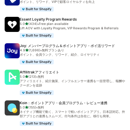
ポイント、リワード、VIPで顧客ロイヤルティを向上
Built for Shopify
Essent Loyalty Program Rewards
5つ星中
5.0
(434)
•
Free plan available
合計レビュー数：434件
Lift AOV with Loyalty Program, VIP Rewards Program & Referrals
Built for Shopify
Joy: メンバープログラム＆ポイントアプリ・ポイ活リワード
5つ星中
4.9
(1,696)
•
無料プランあり
合計レビュー数：1696件
ポイント、会員ランク、リワード、紹介、ロイヤリティ
Built for Shopify
Affilitrakアフィリエイト
5つ星中
5.0
(213)
•
無料
合計レビュー数：213件
アフィリエイト、紹介施策、インフルエンサー連携を一括管理し、報酬や
クーポンを追跡
Built for Shopify
Koin：ポイントアプリ・会員プログラム・レビュー連携
5つ星中
5.0
(155)
•
無料
合計レビュー数：155件
ネイティブ機能で動く、スマートで軽いポイントアプリ。日本語対応。外
部アプリとの連携もスムーズ。付与条件は自在に。移行も簡単。
Built for Shopify