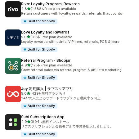
Rivo: Loyalty Program, Rewards
5つ星中
4.8
(1,388)
•
Free plan available
合計レビュー数：1388件
Retain customers with loyalty, rewards, referrals & accounts
Built for Shopify
Love Loyalty and Rewards
5つ星中
5.0
(316)
•
Free plan available
合計レビュー数：316件
Loyalty rewards with points, VIP tiers, referrals, POS & more
Built for Shopify
Referral Program ‑ Shopjar
5つ星中
4.9
(125)
•
Free plan available
合計レビュー数：125件
Grow referral sales via referral program & affiliate marketing
Built for Shopify
Joy 定期購入 | サブスクアプリ
5つ星中
5.0
(429)
•
無料プランあり
合計レビュー数：429件
24/7の人によるサポートでサブスクと継続率を向上
Built for Shopify
Subi Subscriptions App
5つ星中
4.9
(894)
•
無料インストール
合計レビュー数：894件
サブスクリプションと会員モデルで事業を拡大しましょう。
Built for Shopify