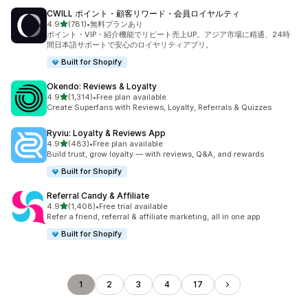
CWILL ポイント・顧客リワード・会員ロイヤルティ
5つ星中
4.9
(781)
•
無料プランあり
合計レビュー数：781件
ポイント・VIP・紹介機能でリピート売上UP。アジア市場に精通、24時
間日本語サポートで安心のロイヤリティアプリ。
Built for Shopify
Okendo: Reviews & Loyalty
5つ星中
4.9
(1,314)
•
Free plan available
合計レビュー数：1314件
Create Superfans with Reviews, Loyalty, Referrals & Quizzes
Ryviu: Loyalty & Reviews App
5つ星中
4.9
(483)
•
Free plan available
合計レビュー数：483件
Build trust, grow loyalty — with reviews, Q&A, and rewards
Built for Shopify
Referral Candy & Affiliate
5つ星中
4.9
(1,408)
•
Free trial available
合計レビュー数：1408件
Refer a friend, referral & affiliate marketing, all in one app
Built for Shopify
1
2
3
4
17