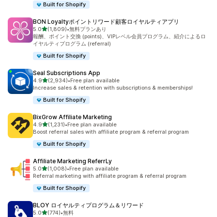
Built for Shopify
BON Loyaltyポイントリワード顧客ロイヤルティアプリ
5つ星中
5.0
(1,809)
•
無料プランあり
合計レビュー数：1809件
報酬、ポイント交換 (points)、VIPレベル会員プログラム、紹介によるロ
イヤルティプログラム (referral)
Built for Shopify
Seal Subscriptions App
5つ星中
4.9
(2,934)
•
Free plan available
合計レビュー数：2934件
Increase sales & retention with subscriptions & memberships!
Built for Shopify
BixGrow Affiliate Marketing
5つ星中
4.9
(1,231)
•
Free plan available
合計レビュー数：1231件
Boost referral sales with affiliate program & referral program
Built for Shopify
Affiliate Marketing ReferrLy
5つ星中
5.0
(1,008)
•
Free plan available
合計レビュー数：1008件
Referral marketing with affiliate program & referral program
Built for Shopify
BLOY ロイヤルティプログラム＆リワード
5つ星中
5.0
(774)
•
無料
合計レビュー数：774件