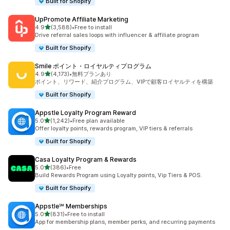
Built for Shopify
UpPromote Affiliate Marketing
5つ星中
4.9
(3,588)
•
Free to install
合計レビュー数：3588件
Drive referral sales loops with influencer & affiliate program
Built for Shopify
Smile ポイント・ロイヤルティプログラム
5つ星中
4.9
(4,173)
•
無料プランあり
合計レビュー数：4173件
ポイント、リワード、紹介プログラム、VIPで顧客ロイヤルティを構築
Built for Shopify
Appstle Loyalty Program Reward
5つ星中
5.0
(1,242)
•
Free plan available
合計レビュー数：1242件
Offer loyalty points, rewards program, VIP tiers & referrals
Built for Shopify
Casa Loyalty Program & Rewards
5つ星中
5.0
(386)
•
Free
合計レビュー数：386件
Build Rewards Program using Loyalty points, Vip Tiers & POS.
Built for Shopify
Appstle℠ Memberships
5つ星中
5.0
(831)
•
Free to install
合計レビュー数：831件
App for membership plans, member perks, and recurring payments