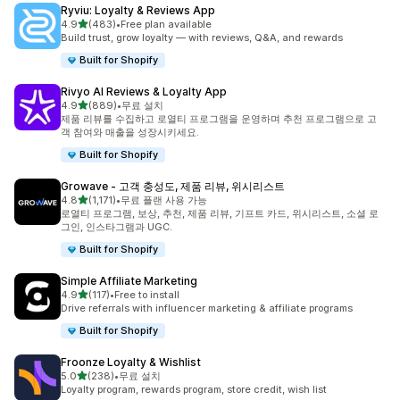
Ryviu: Loyalty & Reviews App
별 5개 중
4.9
(483)
•
Free plan available
총 리뷰 483개
Build trust, grow loyalty — with reviews, Q&A, and rewards
Built for Shopify
Rivyo AI Reviews & Loyalty App
별 5개 중
4.9
(889)
•
무료 설치
총 리뷰 889개
제품 리뷰를 수집하고 로열티 프로그램을 운영하며 추천 프로그램으로 고
객 참여와 매출을 성장시키세요.
Built for Shopify
Growave ‑ 고객 충성도, 제품 리뷰, 위시리스트
별 5개 중
4.8
(1,171)
•
무료 플랜 사용 가능
총 리뷰 1171개
로열티 프로그램, 보상, 추천, 제품 리뷰, 기프트 카드, 위시리스트, 소셜 로
그인, 인스타그램과 UGC.
Built for Shopify
Simple Affiliate Marketing
별 5개 중
4.9
(117)
•
Free to install
총 리뷰 117개
Drive referrals with influencer marketing & affiliate programs
Built for Shopify
Froonze Loyalty & Wishlist
별 5개 중
5.0
(238)
•
무료 설치
총 리뷰 238개
Loyalty program, rewards program, store credit, wish list