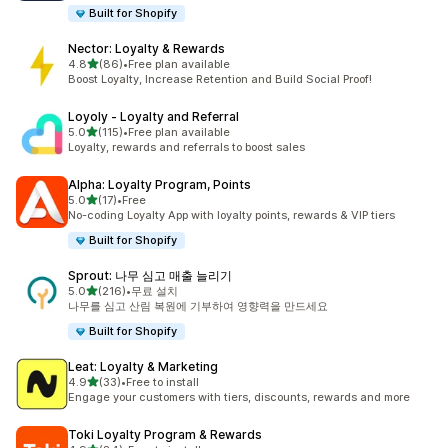
Built for Shopify
Nector: Loyalty & Rewards
별 5개 중
4.8
(86)
•
Free plan available
총 리뷰 86개
Boost Loyalty, Increase Retention and Build Social Proof!
Loyoly ‑ Loyalty and Referral
별 5개 중
5.0
(115)
•
Free plan available
총 리뷰 115개
Loyalty, rewards and referrals to boost sales
Alpha: Loyalty Program, Points
별 5개 중
5.0
(17)
•
Free
총 리뷰 17개
No-coding Loyalty App with loyalty points, rewards & VIP tiers
Built for Shopify
Sprout: 나무 심고 매출 늘리기
별 5개 중
5.0
(216)
•
무료 설치
총 리뷰 216개
나무를 심고 산림 복원에 기부하여 영향력을 만드세요
Built for Shopify
Leat: Loyalty & Marketing
별 5개 중
4.9
(33)
•
Free to install
총 리뷰 33개
Engage your customers with tiers, discounts, rewards and more
Toki Loyalty Program & Rewards