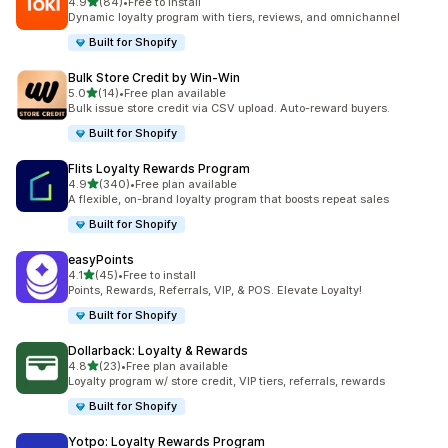
별 5개 중
4.9
(84)
•
Free to install
총 리뷰 84개
Dynamic loyalty program with tiers, reviews, and omnichannel
Built for Shopify
Bulk Store Credit by Win‑Win
별 5개 중
5.0
(14)
•
Free plan available
총 리뷰 14개
Bulk issue store credit via CSV upload. Auto-reward buyers.
Built for Shopify
Flits Loyalty Rewards Program
별 5개 중
4.9
(340)
•
Free plan available
총 리뷰 340개
A flexible, on-brand loyalty program that boosts repeat sales
Built for Shopify
easyPoints
별 5개 중
4.1
(45)
•
Free to install
총 리뷰 45개
Points, Rewards, Referrals, VIP, & POS. Elevate Loyalty!
Built for Shopify
Dollarback: Loyalty & Rewards
별 5개 중
4.8
(23)
•
Free plan available
총 리뷰 23개
Loyalty program w/ store credit, VIP tiers, referrals, rewards
Built for Shopify
Yotpo: Loyalty Rewards Program