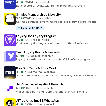
별 5개 중
4.8
(894)
•
Free to install
총 리뷰 894개
Build customer loyalty with points, rewards & referrals
Simplee Memberships & Loyalty
별 5개 중
5.0
(77)
•
Free plan available
총 리뷰 77개
Sell memberships, give members perks, discounts, store credits
Built for Shopify
LoyaltyLion Loyalty Program
별 5개 중
4.6
(474)
•
Free to install
총 리뷰 474개
Customer loyalty programs with rewards, tiers & referrals
Yuko Loyalty Points & Rewards
별 5개 중
5.0
(17)
•
Free plan available
총 리뷰 17개
Loyalty rewards program with points, VIP & referral program
Rise Gift Cards & Store Credit
별 5개 중
4.8
(707)
•
Free trial available
총 리뷰 707개
Store Credit Wallet for Giftcards, Cashback, Loyalty & Rewards
JeriCommerce Loyalty & Rewards
별 5개 중
5.0
(10)
•
Free plan available
총 리뷰 10개
Wallet Pass, points, VIP tiers & referrals for POS & online
AiT Loyalty, Email & WhatsApp
별 5개 중
4.9
(289)
•
Free trial available
총 리뷰 289개