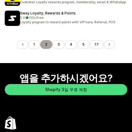
Customer Loyalty rewards program, membership, email & WhatsApp
Sway Loyalty, Rewards & Points
별 5개 중
5.0
(10)
•
Free
총 리뷰 10개
Loyalty program to reward points with VIP tiers, Referral, POS
1
2
3
4
5
17
앱을 추가하시겠어요?
Shopify 3일 무료 체험