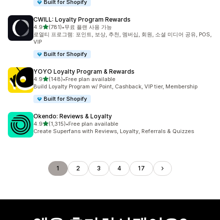
Built for Shopify
CWILL: Loyalty Program Rewards
별 5개 중
4.9
(781)
•
무료 플랜 사용 가능
총 리뷰 781개
로열티 프로그램: 포인트, 보상, 추천, 멤버십, 회원, 소셜 미디어 공유, POS,
VIP
Built for Shopify
YOYO Loyalty Program & Rewards
별 5개 중
4.9
(148)
•
Free plan available
총 리뷰 148개
Build Loyalty Program w/ Point, Cashback, VIP tier, Membership
Built for Shopify
Okendo: Reviews & Loyalty
별 5개 중
4.9
(1,315)
•
Free plan available
총 리뷰 1315개
Create Superfans with Reviews, Loyalty, Referrals & Quizzes
1
2
3
4
17