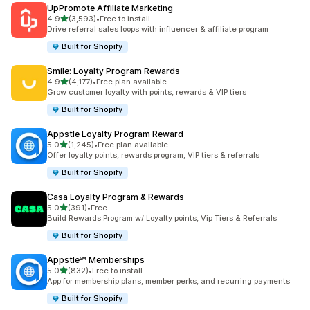
UpPromote Affiliate Marketing
별 5개 중
4.9
(3,593)
•
Free to install
총 리뷰 3593개
Drive referral sales loops with influencer & affiliate program
Built for Shopify
Smile: Loyalty Program Rewards
별 5개 중
4.9
(4,177)
•
Free plan available
총 리뷰 4177개
Grow customer loyalty with points, rewards & VIP tiers
Built for Shopify
Appstle Loyalty Program Reward
별 5개 중
5.0
(1,245)
•
Free plan available
총 리뷰 1245개
Offer loyalty points, rewards program, VIP tiers & referrals
Built for Shopify
Casa Loyalty Program & Rewards
별 5개 중
5.0
(391)
•
Free
총 리뷰 391개
Build Rewards Program w/ Loyalty points, Vip Tiers & Referrals
Built for Shopify
Appstle℠ Memberships
별 5개 중
5.0
(832)
•
Free to install
총 리뷰 832개
App for membership plans, member perks, and recurring payments
Built for Shopify