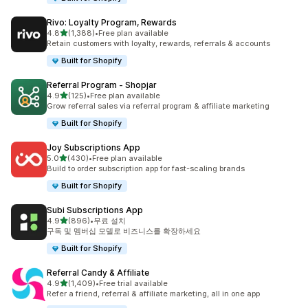
Rivo: Loyalty Program, Rewards
별 5개 중
4.8
(1,388)
•
Free plan available
총 리뷰 1388개
Retain customers with loyalty, rewards, referrals & accounts
Built for Shopify
Referral Program ‑ Shopjar
별 5개 중
4.9
(125)
•
Free plan available
총 리뷰 125개
Grow referral sales via referral program & affiliate marketing
Built for Shopify
Joy Subscriptions App
별 5개 중
5.0
(430)
•
Free plan available
총 리뷰 430개
Build to order subscription app for fast-scaling brands
Built for Shopify
Subi Subscriptions App
별 5개 중
4.9
(896)
•
무료 설치
총 리뷰 896개
구독 및 멤버십 모델로 비즈니스를 확장하세요
Built for Shopify
Referral Candy & Affiliate
별 5개 중
4.9
(1,409)
•
Free trial available
총 리뷰 1409개
Refer a friend, referral & affiliate marketing, all in one app