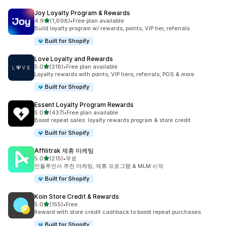
Joy Loyalty Program & Rewards
별 5개 중
4.9
(1,698)
•
Free plan available
총 리뷰 1698개
Build loyalty program w/ rewards, points, VIP tier, referrals
Built for Shopify
Love Loyalty and Rewards
별 5개 중
5.0
(318)
•
Free plan available
총 리뷰 318개
Loyalty rewards with points, VIP tiers, referrals, POS & more
Built for Shopify
Essent Loyalty Program Rewards
별 5개 중
5.0
(437)
•
Free plan available
총 리뷰 437개
Boost repeat sales: loyalty rewards program & store credit
Built for Shopify
Affilitrak 제휴 마케팅
별 5개 중
5.0
(215)
•
무료
총 리뷰 215개
인플루언서 추천 마케팅, 제휴 프로그램 & MLM 시작
Built for Shopify
Koin Store Credit & Rewards
별 5개 중
5.0
(155)
•
Free
총 리뷰 155개
Reward with store credit cashback to boost repeat purchases
Built for Shopify