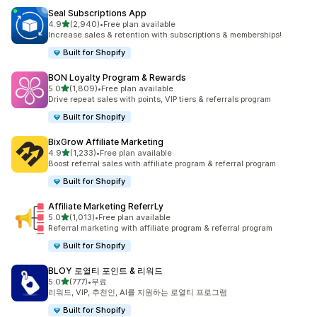
Seal Subscriptions App
별 5개 중
4.9
(2,940)
•
Free plan available
총 리뷰 2940개
Increase sales & retention with subscriptions & memberships!
Built for Shopify
BON Loyalty Program & Rewards
별 5개 중
5.0
(1,809)
•
Free plan available
총 리뷰 1809개
Drive repeat sales with points, VIP tiers & referrals program
Built for Shopify
BixGrow Affiliate Marketing
별 5개 중
4.9
(1,233)
•
Free plan available
총 리뷰 1233개
Boost referral sales with affiliate program & referral program
Built for Shopify
Affiliate Marketing ReferrLy
별 5개 중
5.0
(1,013)
•
Free plan available
총 리뷰 1013개
Referral marketing with affiliate program & referral program
Built for Shopify
BLOY 로열티 포인트 & 리워드
별 5개 중
5.0
(777)
•
무료
총 리뷰 777개
리워드, VIP, 추천인, AI를 지원하는 로열티 프로그램
Built for Shopify