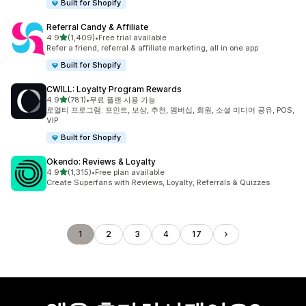
Built for Shopify
Referral Candy & Affiliate
별 5개 중
4.9
(1,409)
•
Free trial available
총 리뷰 1409개
Refer a friend, referral & affiliate marketing, all in one app
Built for Shopify
CWILL: Loyalty Program Rewards
별 5개 중
4.9
(781)
•
무료 플랜 사용 가능
총 리뷰 781개
로열티 프로그램: 포인트, 보상, 추천, 멤버십, 회원, 소셜 미디어 공유, POS,
VIP
Built for Shopify
Okendo: Reviews & Loyalty
별 5개 중
4.9
(1,315)
•
Free plan available
총 리뷰 1315개
Create Superfans with Reviews, Loyalty, Referrals & Quizzes
1
2
3
4
17