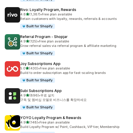
Rivo: Loyalty Program, Rewards
별 5개 중
4.8
(1,387)
•
Free plan available
총 리뷰 1387개
Retain customers with loyalty, rewards, referrals & accounts
Built for Shopify
Referral Program ‑ Shopjar
별 5개 중
4.9
(125)
•
Free plan available
총 리뷰 125개
Grow referral sales via referral program & affiliate marketing
Built for Shopify
Joy Subscriptions App
별 5개 중
5.0
(430)
•
Free plan available
총 리뷰 430개
Build to order subscription app for fast-scaling brands
Built for Shopify
Subi Subscriptions App
별 5개 중
4.9
(896)
•
무료 설치
총 리뷰 896개
구독 및 멤버십 모델로 비즈니스를 확장하세요
Built for Shopify
YOYO Loyalty Program & Rewards
별 5개 중
4.9
(148)
•
Free plan available
총 리뷰 148개
Build Loyalty Program w/ Point, Cashback, VIP tier, Membership