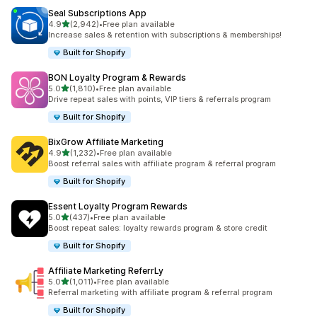
Seal Subscriptions App
별 5개 중
4.9
(2,942)
•
Free plan available
총 리뷰 2942개
Increase sales & retention with subscriptions & memberships!
Built for Shopify
BON Loyalty Program & Rewards
별 5개 중
5.0
(1,810)
•
Free plan available
총 리뷰 1810개
Drive repeat sales with points, VIP tiers & referrals program
Built for Shopify
BixGrow Affiliate Marketing
별 5개 중
4.9
(1,232)
•
Free plan available
총 리뷰 1232개
Boost referral sales with affiliate program & referral program
Built for Shopify
Essent Loyalty Program Rewards
별 5개 중
5.0
(437)
•
Free plan available
총 리뷰 437개
Boost repeat sales: loyalty rewards program & store credit
Built for Shopify
Affiliate Marketing ReferrLy
별 5개 중
5.0
(1,011)
•
Free plan available
총 리뷰 1011개
Referral marketing with affiliate program & referral program
Built for Shopify