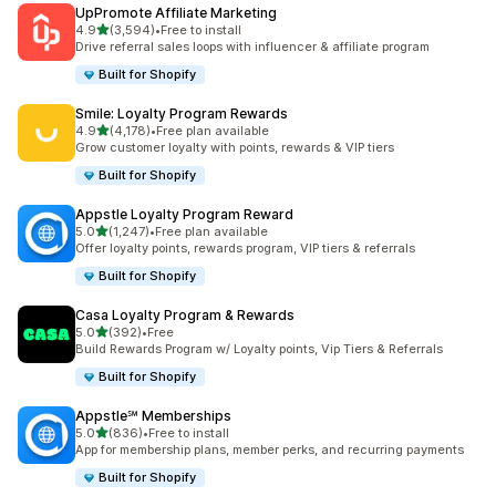
UpPromote Affiliate Marketing
별 5개 중
4.9
(3,594)
•
Free to install
총 리뷰 3594개
Drive referral sales loops with influencer & affiliate program
Built for Shopify
Smile: Loyalty Program Rewards
별 5개 중
4.9
(4,178)
•
Free plan available
총 리뷰 4178개
Grow customer loyalty with points, rewards & VIP tiers
Built for Shopify
Appstle Loyalty Program Reward
별 5개 중
5.0
(1,247)
•
Free plan available
총 리뷰 1247개
Offer loyalty points, rewards program, VIP tiers & referrals
Built for Shopify
Casa Loyalty Program & Rewards
별 5개 중
5.0
(392)
•
Free
총 리뷰 392개
Build Rewards Program w/ Loyalty points, Vip Tiers & Referrals
Built for Shopify
Appstle℠ Memberships
별 5개 중
5.0
(836)
•
Free to install
총 리뷰 836개
App for membership plans, member perks, and recurring payments
Built for Shopify