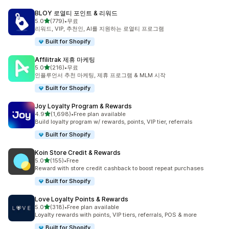
BLOY 로열티 포인트 & 리워드
별 5개 중
5.0
(779)
•
무료
총 리뷰 779개
리워드, VIP, 추천인, AI를 지원하는 로열티 프로그램
Built for Shopify
Affilitrak 제휴 마케팅
별 5개 중
5.0
(216)
•
무료
총 리뷰 216개
인플루언서 추천 마케팅, 제휴 프로그램 & MLM 시작
Built for Shopify
Joy Loyalty Program & Rewards
별 5개 중
4.9
(1,698)
•
Free plan available
총 리뷰 1698개
Build loyalty program w/ rewards, points, VIP tier, referrals
Built for Shopify
Koin Store Credit & Rewards
별 5개 중
5.0
(155)
•
Free
총 리뷰 155개
Reward with store credit cashback to boost repeat purchases
Built for Shopify
Love Loyalty Points & Rewards
별 5개 중
5.0
(318)
•
Free plan available
총 리뷰 318개
Loyalty rewards with points, VIP tiers, referrals, POS & more
Built for Shopify