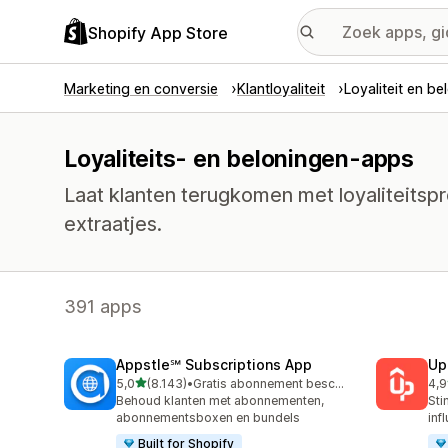
Shopify App Store
Marketing en conversie
Klantloyaliteit
Loyaliteit en be
Loyaliteits- en beloningen-apps
Laat klanten terugkomen met loyaliteits
extraatjes.
391 apps
Appstle℠ Subscriptions App
Up
van 5 sterren
5,0
(8.143)
•
Gratis abonnement beschikbaar
4,9
8143 recensies in totaal
359
Behoud klanten met abonnementen,
Sti
abonnementsboxen en bundels
inf
Built for Shopify