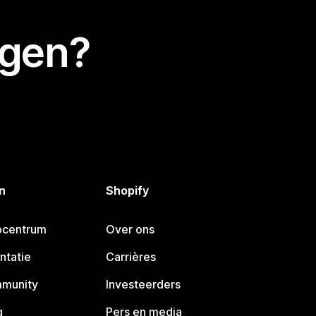
egen?
n
Shopify
pcentrum
Over ons
ntatie
Carrières
mmunity
Investeerders
g
Pers en media