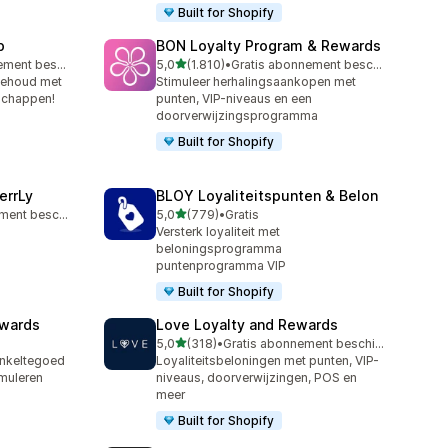
Built for Shopify
p
BON Loyalty Program & Rewards
van 5 sterren
Gratis abonnement beschikbaar
5,0
(1.810)
•
Gratis abonnement beschikbaar
1810 recensies in totaal
behoud met
Stimuleer herhalingsaankopen met
schappen!
punten, VIP-niveaus en een
doorverwijzingsprogramma
Built for Shopify
errLy
BLOY Loyaliteitspunten & Belon
van 5 sterren
Gratis abonnement beschikbaar
5,0
(779)
•
Gratis
779 recensies in totaal
Versterk loyaliteit met
beloningsprogramma
puntenprogramma VIP
Built for Shopify
ewards
Love Loyalty and Rewards
van 5 sterren
5,0
(318)
•
Gratis abonnement beschikbaar
318 recensies in totaal
inkeltegoed
Loyaliteitsbeloningen met punten, VIP-
muleren
niveaus, doorverwijzingen, POS en
meer
Built for Shopify