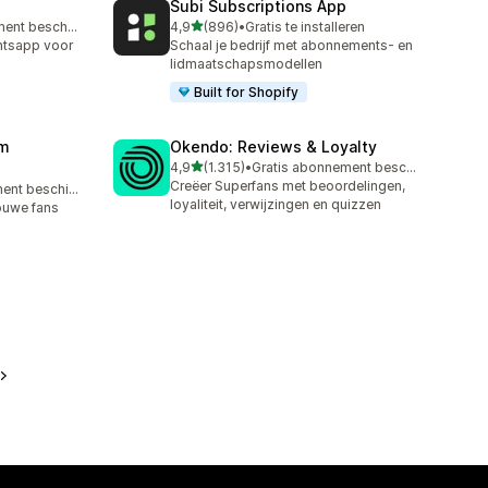
Subi Subscriptions App
van 5 sterren
Gratis abonnement beschikbaar
4,9
(896)
•
Gratis te installeren
896 recensies in totaal
ntsapp voor
Schaal je bedrijf met abonnements- en
lidmaatschapsmodellen
Built for Shopify
am
Okendo: Reviews & Loyalty
van 5 sterren
4,9
(1.315)
•
Gratis abonnement beschikbaar
1315 recensies in totaal
Creëer Superfans met beoordelingen,
Gratis abonnement beschikbaar
loyaliteit, verwijzingen en quizzen
ouwe fans