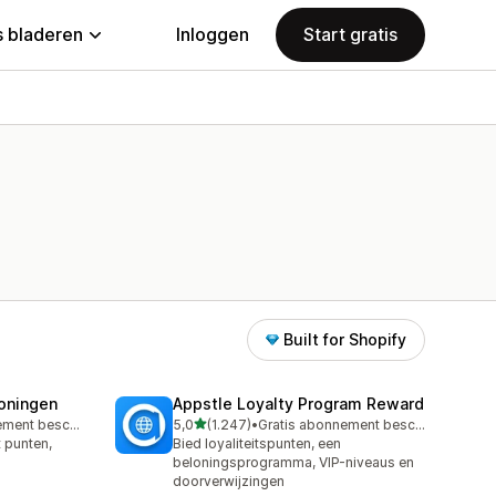
 bladeren
Inloggen
Start gratis
Built for Shopify
loningen
Appstle Loyalty Program Reward
van 5 sterren
Gratis abonnement beschikbaar
5,0
(1.247)
•
Gratis abonnement beschikbaar
1247 recensies in totaal
t punten,
Bied loyaliteitspunten, een
beloningsprogramma, VIP-niveaus en
doorverwijzingen