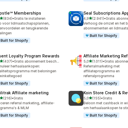
pstle℠ Memberships
Seal Subscriptions Ap
van 5 sterren
van 5 sterren
(834)
•
Gratis te installeren
4,9
(2.941)
•
 recensies in totaal
2941 recensies in totaal
 voor lidmaatschapsplannen,
Verhoog de omzet en het 
envoordelen en terugkerende
abonnementen en lidmaat
alingen
Built for Shopify
Built for Shopify
sent Loyalty Program Rewards
Affiliate Marketing Ref
van 5 sterren
van 5 sterren
(437)
•
Gratis abonnement beschikbaar
5,0
(1.011)
•
 recensies in totaal
1011 recensies in totaal
muleer herhaalaankopen:
Referralmarketing met
aliteitsprogramma met beloningen
affiliateprogramma en
winkeltegoed
referralprogramma
Built for Shopify
Built for Shopify
ilitrak Affiliate marketing
Koin Store Credit & R
van 5 sterren
van 5 sterren
(216)
•
Gratis
5,0
(155)
•
Gratis
 recensies in totaal
155 recensies in totaal
ceren referral marketing, affiliate-
Beloon met cashback in w
ogramma's & MLM
om herhaalaankopen te sti
Built for Shopify
Built for Shopify