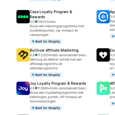
Casa Loyalty Program &
Ap
Rewards
5,0
834
App
van 5 sterren
5,0
(391)
•
Gratis
391 recensies in totaal
led
Bouw een beloningsprogramma met
bet
loyaliteitspunten, vip-niveaus en
verwijzingen
Built for Shopify
BixGrow Affiliate Marketing
Es
van 5 sterren
4,9
(1.232)
•
Gratis abonnement beschikbaar
5,0
1232 recensies in totaal
437
Verhoog de referral-omzet met een
Sti
affiliateprogramma en
loy
referralprogramma
en 
Built for Shopify
Joy Loyalty Program & Rewards
Aff
van 5 sterren
4,9
(1.698)
•
Gratis abonnement beschikbaar
5,0
1698 recensies in totaal
216
Bouw een loyaliteitsprogramma met
Lan
beloningen, punten, VIP-niveaus en
pr
doorverwijzingen
Built for Shopify