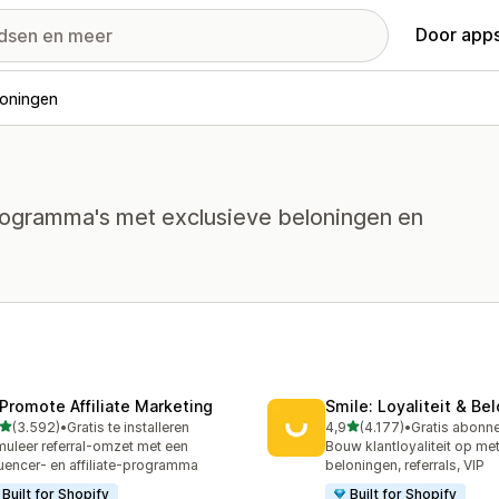
Door apps
loningen
programma's met exclusieve beloningen en
Promote Affiliate Marketing
Smile: Loyaliteit & Be
van 5 sterren
van 5 sterren
(3.592)
•
Gratis te installeren
4,9
(4.177)
•
2 recensies in totaal
4177 recensies in totaal
muleer referral-omzet met een
Bouw klantloyaliteit op me
luencer- en affiliate-programma
beloningen, referrals, VIP
Built for Shopify
Built for Shopify