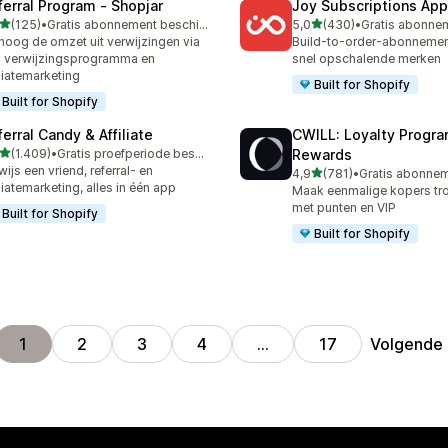
ferral Program ‑ Shopjar
Joy Subscriptions App
van 5 sterren
van 5 sterren
(125)
•
Gratis abonnement beschikbaar
5,0
(430)
•
 recensies in totaal
430 recensies in totaal
hoog de omzet uit verwijzingen via
Build-to-order-abonneme
 verwijzingsprogramma en
snel opschalende merken
iliatemarketing
Built for Shopify
Built for Shopify
erral Candy & Affiliate
CWILL: Loyalty Progr
van 5 sterren
(1.409)
•
Gratis proefperiode beschikbaar
Rewards
9 recensies in totaal
wijs een vriend, referral- en
van 5 sterren
4,9
(781)
•
781 recensies in totaal
iliatemarketing, alles in één app
Maak eenmalige kopers tr
met punten en VIP
Built for Shopify
Built for Shopify
Volgende
1
2
3
4
…
17