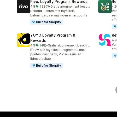
Rivo: Loyalty Program, Rewards
Re
van 5 sterren
4,8
(1.387)
•
Gratis abonnement beschikbaar
4,9
1387 recensies in totaal
125
Behoud klanten met loyaliteit,
Ver
beloningen, verwijzingen en accounts
een
aff
Built for Shopify
YOYO Loyalty Program &
Ref
Rewards
4,9
140
Ver
van 5 sterren
4,9
(148)
•
Gratis abonnement beschikbaar
148 recensies in totaal
aff
Bouw een loyaliteitsprogramma met
punten, cashback, VIP-niveaus en
lidmaatschap
Built for Shopify