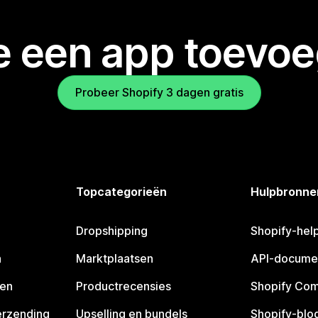
je een app toevo
Probeer Shopify 3 dagen gratis
Topcategorieën
Hulpbronne
Dropshipping
Shopify-hel
n
Marktplaatsen
API-docume
pen
Productrecensies
Shopify Co
erzending
Upselling en bundels
Shopify-blo