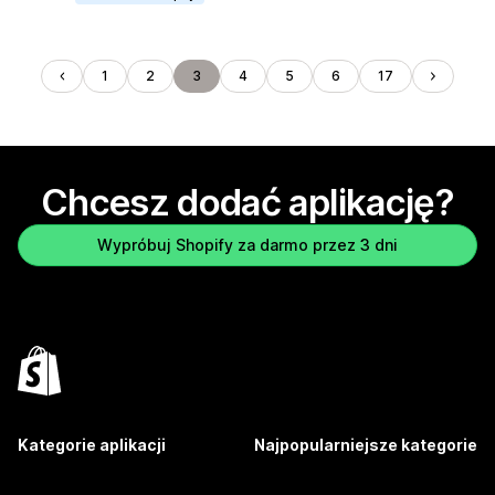
1
2
3
4
5
6
17
Chcesz dodać aplikację?
Wypróbuj Shopify za darmo przez 3 dni
Kategorie aplikacji
Najpopularniejsze kategorie