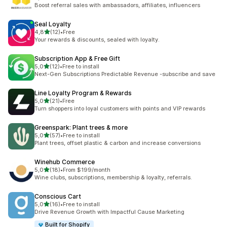
Łączna liczba recenzji: 58
Boost referral sales with ambassadors, affiliates, influencers
Seal Loyalty
na 5 gwiazdek
4,8
(12)
•
Free
Łączna liczba recenzji: 12
Your rewards & discounts, sealed with loyalty.
Subscription App & Free Gift
na 5 gwiazdek
5,0
(12)
•
Free to install
Łączna liczba recenzji: 12
Next-Gen Subscriptions Predictable Revenue -subscribe and save
Line Loyalty Program & Rewards
na 5 gwiazdek
5,0
(21)
•
Free
Łączna liczba recenzji: 21
Turn shoppers into loyal customers with points and VIP rewards
Greenspark: Plant trees & more
na 5 gwiazdek
5,0
(57)
•
Free to install
Łączna liczba recenzji: 57
Plant trees, offset plastic & carbon and increase conversions
Winehub Commerce
na 5 gwiazdek
5,0
(18)
•
From $199/month
Łączna liczba recenzji: 18
Wine clubs, subscriptions, membership & loyalty, referrals.
Conscious Cart
na 5 gwiazdek
5,0
(16)
•
Free to install
Łączna liczba recenzji: 16
Drive Revenue Growth with Impactful Cause Marketing
Built for Shopify