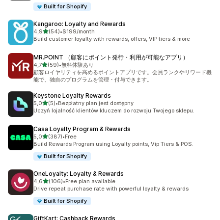
Built for Shopify
Kangaroo: Loyalty and Rewards
na 5 gwiazdek
4,9
(54)
•
$199/month
Łączna liczba recenzji: 54
Build customer loyalty with rewards, offers, VIP tiers & more
MR.POINT （顧客にポイント発行・利用が可能なアプリ）
na 5 gwiazdek
4,7
(59)
•
無料体験あり
Łączna liczba recenzji: 59
顧客ロイヤリティを高めるポイントアプリです。会員ランクやリワード機
能で、独自のプログラムを管理・付与できます。
Keystone Loyalty Rewards
na 5 gwiazdek
5,0
(5)
•
Bezpłatny plan jest dostępny
Łączna liczba recenzji: 5
Uczyń lojalność klientów kluczem do rozwoju Twojego sklepu.
Casa Loyalty Program & Rewards
na 5 gwiazdek
5,0
(387)
•
Free
Łączna liczba recenzji: 387
Build Rewards Program using Loyalty points, Vip Tiers & POS.
Built for Shopify
OneLoyalty: Loyalty & Rewards
na 5 gwiazdek
4,6
(106)
•
Free plan available
Łączna liczba recenzji: 106
Drive repeat purchase rate with powerful loyalty & rewards
Built for Shopify
GiftKart: Cashback Rewards