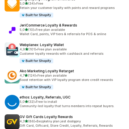
na 5 gwiazdek
5,0
(34)
•
Free
Łączna liczba recenzji: 34
Retain your customer loyalty with points and reward programs
Built for Shopify
JeriCommerce Loyalty & Rewards
na 5 gwiazdek
5,0
(10)
•
Free plan available
Łączna liczba recenzji: 10
Wallet Card, points, VIP tiers & referrals for POS & online
Webplanex: Loyalty Wallet
na 5 gwiazdek
4,9
(101)
•
Free plan available
Łączna liczba recenzji: 101
Customer loyalty rewards with cashback and referrals
Built for Shopify
Ako Marketing Loyalty Retarget
na 5 gwiazdek
4,7
(124)
•
Free plan available
Łączna liczba recenzji: 124
Boost retention with VIP loyalty program store credit rewards
Built for Shopify
ethos: Loyalty, Referrals, UGC
na 5 gwiazdek
5,0
(32)
•
Free to install
Łączna liczba recenzji: 32
Community-led loyalty that turns members into repeat buyers.
GV: Gift Cards Loyalty Rewards
na 5 gwiazdek
4,3
(86)
•
Bezpłatny plan jest dostępny
Łączna liczba recenzji: 86
Gift Card, Giftcard, Store Credit, Loyalty, Referrals, Rewards