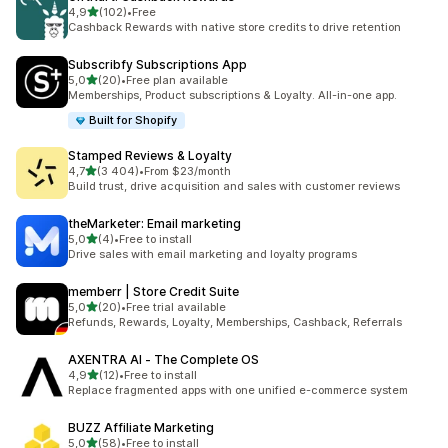
na 5 gwiazdek
4,9
(102)
•
Free
Łączna liczba recenzji: 102
Cashback Rewards with native store credits to drive retention
Subscribfy Subscriptions App
na 5 gwiazdek
5,0
(20)
•
Free plan available
Łączna liczba recenzji: 20
Memberships, Product subscriptions & Loyalty. All-in-one app.
Built for Shopify
Stamped Reviews & Loyalty
na 5 gwiazdek
4,7
(3 404)
•
From $23/month
Łączna liczba recenzji: 3404
Build trust, drive acquisition and sales with customer reviews
theMarketer: Email marketing
na 5 gwiazdek
5,0
(4)
•
Free to install
Łączna liczba recenzji: 4
Drive sales with email marketing and loyalty programs
memberr | Store Credit Suite
na 5 gwiazdek
5,0
(20)
•
Free trial available
Łączna liczba recenzji: 20
Refunds, Rewards, Loyalty, Memberships, Cashback, Referrals
AXENTRA AI ‑ The Complete OS
na 5 gwiazdek
4,9
(12)
•
Free to install
Łączna liczba recenzji: 12
Replace fragmented apps with one unified e-commerce system
BUZZ Affiliate Marketing
na 5 gwiazdek
5,0
(58)
•
Free to install