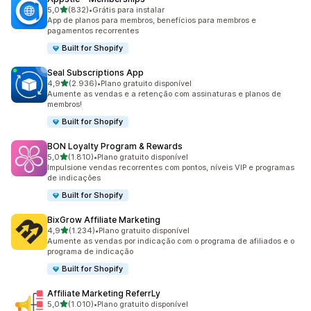
de 5 estrelas
5,0
(832)
•
Grátis para instalar
832 avaliações ao todo
App de planos para membros, benefícios para membros e
pagamentos recorrentes
Built for Shopify
Seal Subscriptions App
de 5 estrelas
4,9
(2.936)
•
Plano gratuito disponível
2936 avaliações ao todo
Aumente as vendas e a retenção com assinaturas e planos de
membros!
Built for Shopify
BON Loyalty Program & Rewards
de 5 estrelas
5,0
(1.810)
•
Plano gratuito disponível
1810 avaliações ao todo
Impulsione vendas recorrentes com pontos, níveis VIP e programas
de indicações
Built for Shopify
BixGrow Affiliate Marketing
de 5 estrelas
4,9
(1.234)
•
Plano gratuito disponível
1234 avaliações ao todo
Aumente as vendas por indicação com o programa de afiliados e o
programa de indicação
Built for Shopify
Affiliate Marketing ReferrLy
de 5 estrelas
5,0
(1.010)
•
Plano gratuito disponível
1010 avaliações ao todo