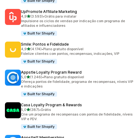
Built for Shopify
UpPromote Affiliate Marketing
de 5 estrelas
4,9
(3.593)
•
Grátis para instalar
3593 avaliações ao todo
Impulsione os ciclos de vendas por indicação com programa de
afiliados e influenciadores
Built for Shopify
Smile: Pontos e Fidelidade
de 5 estrelas
4,9
(4.174)
•
Plano gratuito disponível
4174 avaliações ao todo
Fidelize clientes com pontos, recompensas, indicações, VIP
Built for Shopify
Appstle Loyalty Program Reward
de 5 estrelas
5,0
(1.246)
•
Plano gratuito disponível
1246 avaliações ao todo
Ofereça pontos de fidelidade, programa de recompensas, níveis VIP
e indicações
Built for Shopify
Casa Loyalty Program & Rewards
de 5 estrelas
5,0
(387)
•
Grátis
387 avaliações ao todo
Crie um programa de recompensas com pontos de fidelidade, níveis
VIP e PDV.
Built for Shopify
Appstle℠ Memberships