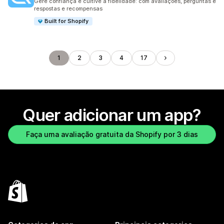
Gere confiança e cultive a fidelidade: com avaliações, perguntas e
respostas e recompensas
Built for Shopify
1
2
3
4
17
Quer adicionar um app?
Faça uma avaliação gratuita da Shopify por 3 dias