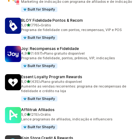
Marketing de indicação com programa de afiliados e de indicação
Built for Shopify
BLOY Fidelidade Pontos & Recom
de 5 estrelas
5,0
(776)
•
Grátis
776 avaliações ao todo
Programa de fidelidade com pontos, recompensas, VIP e POS
Built for Shopify
Joy: Recompensas e Fidelidade
de 5 estrelas
4,9
(1.697)
•
Plano gratuito disponível
1697 avaliações ao todo
Programa de fidelidade, pontos, prêmios, VIP, indicações
Built for Shopify
Essent Loyalty Program Rewards
de 5 estrelas
5,0
(435)
•
Plano gratuito disponível
435 avaliações ao todo
Aumente as vendas recorrentes: programa de recompensas de
fidelidade e crédito na loja
Built for Shopify
Affilitrak Afiliados
de 5 estrelas
5,0
(215)
•
Grátis
215 avaliações ao todo
Lance programas de afiliados, indicação e influencers
Built for Shopify
Koin Store Credit & Rewards