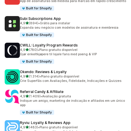
App de assinaturas sob medida para marcas em rápido crescimento
Built for Shopify
Subi Subscriptions App
de 5 estrelas
4,9
(894)
•
Grátis para instalar
894 avaliações ao todo
Expanda seu negócio com modelos de assinatura e membresia
Built for Shopify
CWILL: Loyalty Program Rewards
de 5 estrelas
4,9
(780)
•
Plano gratuito disponível
780 avaliações ao todo
Gjør enkeltkjøpere til lojale fans med poeng & VIP
Built for Shopify
Okendo: Reviews & Loyalty
de 5 estrelas
4,9
(1.314)
•
Plano gratuito disponível
1314 avaliações ao todo
Crie Superfãs com Avaliações, Fidelidade, Indicações e Quizzes
Referral Candy & Affiliate
de 5 estrelas
4,9
(1.409)
•
Avaliação gratuita
1409 avaliações ao todo
Indique um amigo, marketing de indicação e afiliados em um único
app
Built for Shopify
Ryviu: Loyalty & Reviews App
de 5 estrelas
4,9
(483)
•
Plano gratuito disponível
483 avaliações ao todo