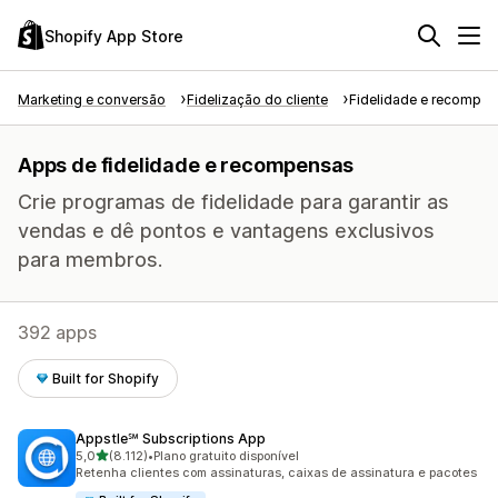
Shopify App Store
Marketing e conversão
Fidelização do cliente
Fidelidade e recompe
Apps de fidelidade e recompensas
Crie programas de fidelidade para garantir as
vendas e dê pontos e vantagens exclusivos
para membros.
392 apps
Built for Shopify
Appstle℠ Subscriptions App
de 5 estrelas
5,0
(8.112)
•
Plano gratuito disponível
8112 avaliações ao todo
Retenha clientes com assinaturas, caixas de assinatura e pacotes