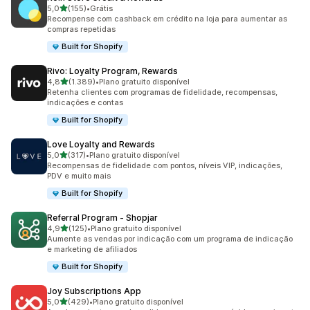
de 5 estrelas
5,0
(155)
•
Grátis
155 avaliações ao todo
Recompense com cashback em crédito na loja para aumentar as
compras repetidas
Built for Shopify
Rivo: Loyalty Program, Rewards
de 5 estrelas
4,8
(1.389)
•
Plano gratuito disponível
1389 avaliações ao todo
Retenha clientes com programas de fidelidade, recompensas,
indicações e contas
Built for Shopify
Love Loyalty and Rewards
de 5 estrelas
5,0
(317)
•
Plano gratuito disponível
317 avaliações ao todo
Recompensas de fidelidade com pontos, níveis VIP, indicações,
PDV e muito mais
Built for Shopify
Referral Program ‑ Shopjar
de 5 estrelas
4,9
(125)
•
Plano gratuito disponível
125 avaliações ao todo
Aumente as vendas por indicação com um programa de indicação
e marketing de afiliados
Built for Shopify
Joy Subscriptions App
de 5 estrelas
5,0
(429)
•
Plano gratuito disponível
429 avaliações ao todo