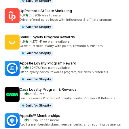
Built for Shopify
UpPromote Affiliate Marketing
5 yıldız üzerinden
4,9
(3.593)
•
Free to install
toplam 3593 değerlendirme
Drive referral sales loops with influencer & affiliate program
Built for Shopify
Smile: Loyalty Program Rewards
5 yıldız üzerinden
4,9
(4.177)
•
Free plan available
toplam 4177 değerlendirme
Grow customer loyalty with points, rewards & VIP tiers
Built for Shopify
Appstle Loyalty Program Reward
5 yıldız üzerinden
5,0
(1.247)
•
Free plan available
toplam 1247 değerlendirme
Offer loyalty points, rewards program, VIP tiers & referrals
Built for Shopify
Casa Loyalty Program & Rewards
5 yıldız üzerinden
5,0
(391)
•
Free
toplam 391 değerlendirme
Build Rewards Program w/ Loyalty points, Vip Tiers & Referrals
Built for Shopify
Appstle℠ Memberships
5 yıldız üzerinden
5,0
(836)
•
Free to install
toplam 836 değerlendirme
App for membership plans, member perks, and recurring payments