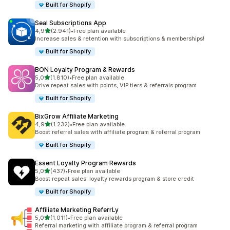
Built for Shopify
Seal Subscriptions App
5 yıldız üzerinden
4,9
(2.941)
•
Free plan available
toplam 2941 değerlendirme
Increase sales & retention with subscriptions & memberships!
Built for Shopify
BON Loyalty Program & Rewards
5 yıldız üzerinden
5,0
(1.810)
•
Free plan available
toplam 1810 değerlendirme
Drive repeat sales with points, VIP tiers & referrals program
Built for Shopify
BixGrow Affiliate Marketing
5 yıldız üzerinden
4,9
(1.232)
•
Free plan available
toplam 1232 değerlendirme
Boost referral sales with affiliate program & referral program
Built for Shopify
Essent Loyalty Program Rewards
5 yıldız üzerinden
5,0
(437)
•
Free plan available
toplam 437 değerlendirme
Boost repeat sales: loyalty rewards program & store credit
Built for Shopify
Affiliate Marketing ReferrLy
5 yıldız üzerinden
5,0
(1.011)
•
Free plan available
toplam 1011 değerlendirme
Referral marketing with affiliate program & referral program