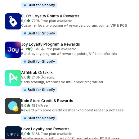
Built for Shopify
BLOY Loyalty Points & Rewards
5 yıldız üzerinden
5,0
(779)
•
Free plan available
toplam 779 değerlendirme
Customer loyalty program w/ rewards program, points, VIP & POS
Built for Shopify
Joy Loyalty Program & Rewards
5 yıldız üzerinden
4,9
(1.698)
•
Free plan available
toplam 1698 değerlendirme
Build loyalty program w/ rewards, points, VIP tier, referrals
Built for Shopify
Affilitrak Ortaklık
5 yıldız üzerinden
5,0
(216)
•
Ücretsiz
toplam 216 değerlendirme
Satış ortaklığı, referans ve influencer programları
Built for Shopify
Koin Store Credit & Rewards
5 yıldız üzerinden
5,0
(155)
•
Free
toplam 155 değerlendirme
Reward with store credit cashback to boost repeat purchases
Built for Shopify
Love Loyalty and Rewards
5 yıldız üzerinden
5,0
(318)
•
Free plan available
toplam 318 değerlendirme
Loyalty rewards with points, VIP tiers, referrals, POS & more