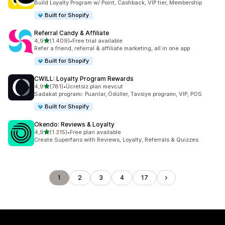
Build Loyalty Program w/ Point, Cashback, VIP tier, Membership
Built for Shopify
Referral Candy & Affiliate
5 yıldız üzerinden
4,9
(1.409)
•
Free trial available
toplam 1409 değerlendirme
Refer a friend, referral & affiliate marketing, all in one app
Built for Shopify
CWILL: Loyalty Program Rewards
5 yıldız üzerinden
4,9
(781)
•
Ücretsiz plan mevcut
toplam 781 değerlendirme
Sadakat programı: Puanlar, Ödüller, Tavsiye programı, VIP, POS
Built for Shopify
Okendo: Reviews & Loyalty
5 yıldız üzerinden
4,9
(1.315)
•
Free plan available
toplam 1315 değerlendirme
Create Superfans with Reviews, Loyalty, Referrals & Quizzes
1
2
3
4
17