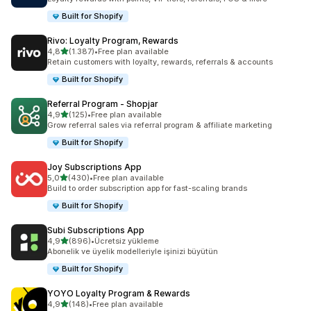
Built for Shopify
Rivo: Loyalty Program, Rewards
5 yıldız üzerinden
4,8
(1.387)
•
Free plan available
toplam 1387 değerlendirme
Retain customers with loyalty, rewards, referrals & accounts
Built for Shopify
Referral Program ‑ Shopjar
5 yıldız üzerinden
4,9
(125)
•
Free plan available
toplam 125 değerlendirme
Grow referral sales via referral program & affiliate marketing
Built for Shopify
Joy Subscriptions App
5 yıldız üzerinden
5,0
(430)
•
Free plan available
toplam 430 değerlendirme
Build to order subscription app for fast-scaling brands
Built for Shopify
Subi Subscriptions App
5 yıldız üzerinden
4,9
(896)
•
Ücretsiz yükleme
toplam 896 değerlendirme
Abonelik ve üyelik modelleriyle işinizi büyütün
Built for Shopify
YOYO Loyalty Program & Rewards
5 yıldız üzerinden
4,9
(148)
•
Free plan available
toplam 148 değerlendirme