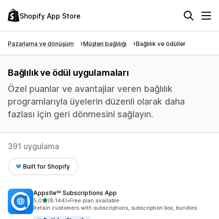
Shopify App Store
Pazarlama ve dönüşüm
Müşteri bağlılığı
Bağlılık ve ödüller
Bağlılık ve ödül uygulamaları
Özel puanlar ve avantajlar veren bağlılık
programlarıyla üyelerin düzenli olarak daha
fazlası için geri dönmesini sağlayın.
391 uygulama
Built for Shopify
Appstle℠ Subscriptions App
5 yıldız üzerinden
5,0
(8.144)
•
Free plan available
toplam 8144 değerlendirme
Retain customers with subscriptions, subscription box, bundles