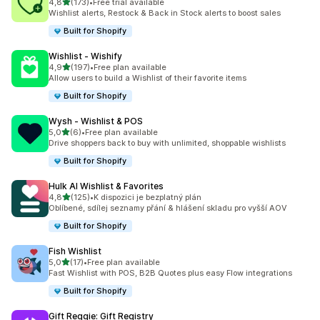
z 5 hvězd
4,8
(173)
•
Free trial available
Celkový počet recenzí: 173
Wishlist alerts, Restock & Back in Stock alerts to boost sales
Built for Shopify
Wishlist ‑ Wishify
z 5 hvězd
4,9
(197)
•
Free plan available
Celkový počet recenzí: 197
Allow users to build a Wishlist of their favorite items
Built for Shopify
Wysh ‑ Wishlist & POS
z 5 hvězd
5,0
(6)
•
Free plan available
Celkový počet recenzí: 6
Drive shoppers back to buy with unlimited, shoppable wishlists
Built for Shopify
Hulk AI Wishlist & Favorites
z 5 hvězd
4,8
(125)
•
K dispozici je bezplatný plán
Celkový počet recenzí: 125
Oblíbené, sdílej seznamy přání & hlášení skladu pro vyšší AOV
Built for Shopify
Fish Wishlist
z 5 hvězd
5,0
(17)
•
Free plan available
Celkový počet recenzí: 17
Fast Wishlist with POS, B2B Quotes plus easy Flow integrations
Built for Shopify
Gift Reggie: Gift Registry