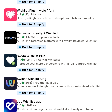
Built for Shopify
Wishlist Plus ‑ Moje Přání
z 5 hvězd
4,9
(17)
•
Zdarma
Celkový počet recenzí: 17
Uložte, sdílejte a vraťte se nakoupit své oblíbené produkty.
Built for Shopify
Growave: Loyalty & Wishlist
z 5 hvězd
4,8
(1 172)
•
Free plan available
Celkový počet recenzí: 1172
All-in-one retention platform with Loyalty, Reviews, Wishlist
Built for Shopify
Swym Wishlist Plus
z 5 hvězd
4,7
(1 345)
•
Free trial available
Celkový počet recenzí: 1345
Increase your store conversions with a full featured wishlist
Built for Shopify
Swish (Wishlist King)
z 5 hvězd
5,0
(264)
•
Free trial available
Celkový počet recenzí: 264
Drive revenue & delight customers with a customised Wishlist.
Built for Shopify
Joy Wishlist app
z 5 hvězd
5,0
(11)
•
Free
Celkový počet recenzí: 11
Create and manage personal wishlists - Easily add to cart