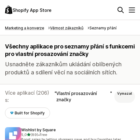
Shopify App Store
Marketing a konverze
Věrnost zákazníků
Seznamy přání
Všechny aplikace pro seznamy přání s funkcemi
pro vlastní prosazování značky
Usnadněte zákazníkům ukládání oblíbených
produktů a sdílení věcí na sociálních sítích.
Více aplikací (206)
Vlastní prosazování
Vymazat
s:
značky
Built for Shopify
Wishlist by Square
z 5 hvězd
5,0
(89)
•
Free
Celkový počet recenzí: 89
Boost sales by letting shoppers save and buy favorites later