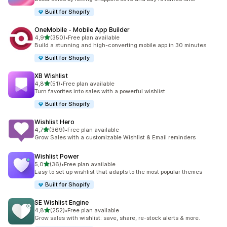
Built for Shopify
OneMobile ‑ Mobile App Builder
z 5 hvězd
4,9
(350)
•
Free plan available
Celkový počet recenzí: 350
Build a stunning and high-converting mobile app in 30 minutes
Built for Shopify
XB Wishlist
z 5 hvězd
4,8
(51)
•
Free plan available
Celkový počet recenzí: 51
Turn favorites into sales with a powerful wishlist
Built for Shopify
Wishlist Hero
z 5 hvězd
4,7
(369)
•
Free plan available
Celkový počet recenzí: 369
Grow Sales with a customizable Wishlist & Email reminders
Wishlist Power
z 5 hvězd
5,0
(36)
•
Free plan available
Celkový počet recenzí: 36
Easy to set up wishlist that adapts to the most popular themes
Built for Shopify
SE Wishlist Engine
z 5 hvězd
4,8
(252)
•
Free plan available
Celkový počet recenzí: 252
Grow sales with wishlist: save, share, re-stock alerts & more.