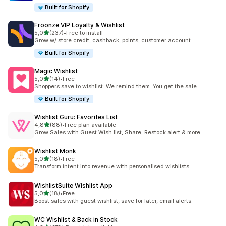
Built for Shopify
Froonze VIP Loyalty & Wishlist
z 5 hvězd
5,0
(237)
•
Free to install
Celkový počet recenzí: 237
Grow w/ store credit, cashback, points, customer account
Built for Shopify
Magic Wishlist
z 5 hvězd
5,0
(14)
•
Free
Celkový počet recenzí: 14
Shoppers save to wishlist. We remind them. You get the sale.
Built for Shopify
Wishlist Guru: Favorites List
z 5 hvězd
4,8
(88)
•
Free plan available
Celkový počet recenzí: 88
Grow Sales with Guest Wish list, Share, Restock alert & more
Wishlist Monk
z 5 hvězd
5,0
(18)
•
Free
Celkový počet recenzí: 18
Transform intent into revenue with personalised wishlists
WishlistSuite Wishlist App
z 5 hvězd
5,0
(18)
•
Free
Celkový počet recenzí: 18
Boost sales with guest wishlist, save for later, email alerts.
WC Wishlist & Back in Stock