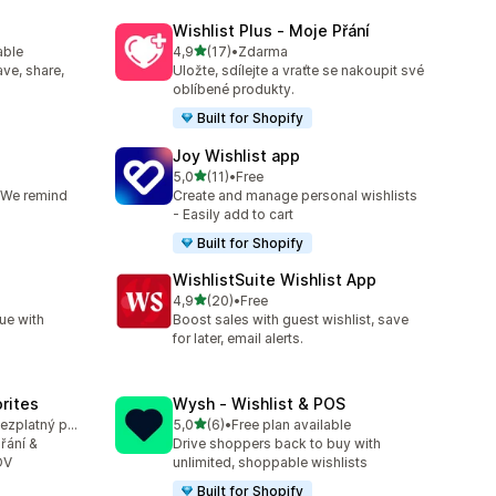
Wishlist Plus ‑ Moje Přání
z 5 hvězd
able
4,9
(17)
•
Zdarma
2
Celkový počet recenzí: 17
ave, share,
Uložte, sdílejte a vraťte se nakoupit své
oblíbené produkty.
Built for Shopify
Joy Wishlist app
z 5 hvězd
5,0
(11)
•
Free
Celkový počet recenzí: 11
. We remind
Create and manage personal wishlists
- Easily add to cart
Built for Shopify
WishlistSuite Wishlist App
z 5 hvězd
4,9
(20)
•
Free
Celkový počet recenzí: 20
ue with
Boost sales with guest wishlist, save
for later, email alerts.
orites
Wysh ‑ Wishlist & POS
z 5 hvězd
K dispozici je bezplatný plán
5,0
(6)
•
Free plan available
5
Celkový počet recenzí: 6
řání &
Drive shoppers back to buy with
OV
unlimited, shoppable wishlists
Built for Shopify