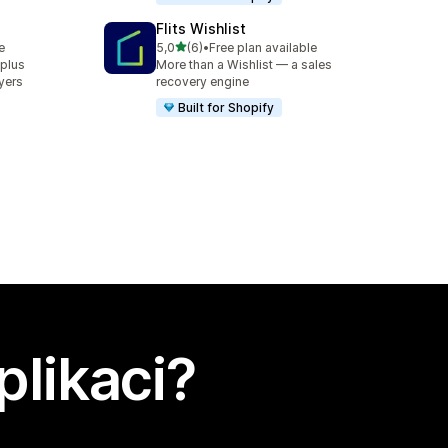
Flits Wishlist
z 5 hvězd
e
5,0
(6)
•
Free plan available
Celkový počet recenzí: 6
 plus
More than a Wishlist — a sales
yers
recovery engine
Built for Shopify
plikaci?