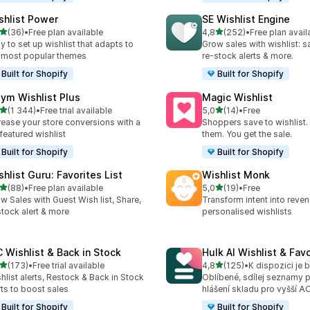
shlist Power
SE Wishlist Engine
z 5 hvězd
z 5 hvězd
(36)
•
Free plan available
4,8
(252)
•
Free plan avail
kový počet recenzí: 36
Celkový počet recenzí: 25
y to set up wishlist that adapts to
Grow sales with wishlist: s
 most popular themes
re-stock alerts & more.
Built for Shopify
Built for Shopify
ym Wishlist Plus
Magic Wishlist
z 5 hvězd
z 5 hvězd
(1 344)
•
Free trial available
5,0
(14)
•
Free
kový počet recenzí: 1344
Celkový počet recenzí: 14
rease your store conversions with a
Shoppers save to wishlist
l featured wishlist
them. You get the sale.
Built for Shopify
Built for Shopify
shlist Guru: Favorites List
Wishlist Monk
z 5 hvězd
z 5 hvězd
(88)
•
Free plan available
5,0
(19)
•
Free
kový počet recenzí: 88
Celkový počet recenzí: 19
w Sales with Guest Wish list, Share,
Transform intent into reven
tock alert & more
personalised wishlists
 Wishlist & Back in Stock
Hulk AI Wishlist & Fav
z 5 hvězd
z 5 hvězd
(173)
•
Free trial available
4,8
(125)
•
kový počet recenzí: 173
Celkový počet recenzí: 12
hlist alerts, Restock & Back in Stock
Oblíbené, sdílej seznamy p
rts to boost sales
hlášení skladu pro vyšší A
Built for Shopify
Built for Shopify