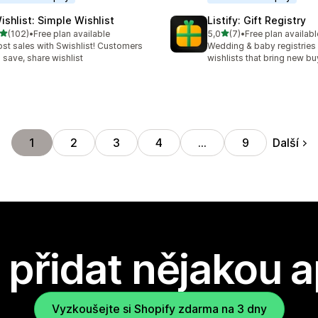
ishlist: Simple Wishlist
Listify: Gift Registry
z 5 hvězd
z 5 hvězd
(102)
•
Free plan available
5,0
(7)
•
Free plan availabl
kový počet recenzí: 102
Celkový počet recenzí: 7
st sales with Swishlist! Customers
Wedding & baby registries
 save, share wishlist
wishlists that bring new bu
Další
1
2
3
4
…
9
přidat nějakou a
Vyzkoušejte si Shopify zdarma na 3 dny