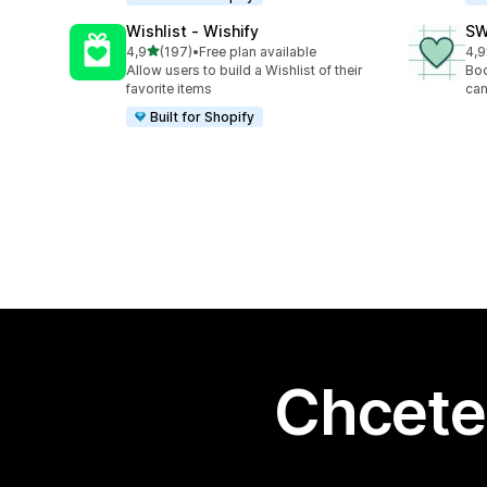
Wishlist ‑ Wishify
SW
z 5 hvězd
4,9
(197)
•
Free plan available
4,9
Celkový počet recenzí: 197
Cel
Allow users to build a Wishlist of their
Boo
favorite items
can
Built for Shopify
Chcete 