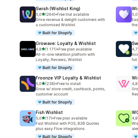
Swish (Wishlist King)
Wi
z 5 hvězd
5,0
(264)
•
Free trial available
5,0
Celkový počet recenzí: 264
Cel
Drive revenue & delight customers with
Eas
a customised Wishlist.
the
Built for Shopify
Growave: Loyalty & Wishlist
Sw
z 5 hvězd
4,8
(1 171)
•
Free plan available
4,7
Celkový počet recenzí: 1171
Cel
All-in-one retention platform with
Inc
Loyalty, Reviews, Wishlist
ful
Built for Shopify
Froonze VIP Loyalty & Wishlist
Wi
z 5 hvězd
5,0
(238)
•
Free to install
4,8
Celkový počet recenzí: 238
Cel
Grow w/ store credit, cashback, points,
Gro
customer account
Res
Built for Shopify
Fish Wishlist
WC
z 5 hvězd
5,0
(17)
•
Free plan available
4,8
Celkový počet recenzí: 17
Cel
Fast Wishlist with POS, B2B Quotes
Wis
plus easy Flow integrations
ale
Built for Shopify