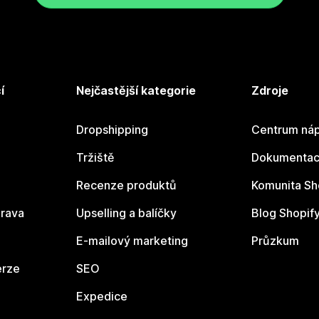
í
Nejčastější kategorie
Zdroje
Dropshipping
Centrum náp
Tržiště
Dokumentace
Recenze produktů
Komunita Sh
rava
Upselling a balíčky
Blog Shopif
E-mailový marketing
Průzkum
erze
SEO
Expedice