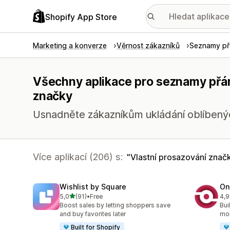
Shopify App Store
Marketing a konverze
Věrnost zákazníků
Seznamy př
Všechny aplikace pro seznamy přán
značky
Usnadněte zákazníkům ukládání oblíbených 
Více aplikací (206) s:
Vlastní prosazování znač
Wishlist by Square
On
z 5 hvězd
5,0
(91)
•
Free
4,9
Celkový počet recenzí: 91
Cel
Boost sales by letting shoppers save
Bui
and buy favorites later
mob
Built for Shopify