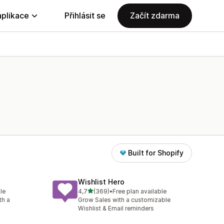
aplikace
Přihlásit se
Začít zdarma
Built for Shopify
Wishlist Hero
z 5 hvězd
le
4,7
(369)
•
Free plan available
Celkový počet recenzí: 369
th a
Grow Sales with a customizable
Wishlist & Email reminders