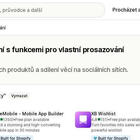
Procházet 
ání
í s funkcemi pro vlastní prosazování
produktů a sdílení věcí na sociálních sítích.
ky
Vymazat
eMobile ‑ Mobile App Builder
XB Wishlist
z 5 hvězd
z 5 hvězd
(350)
•
Free plan available
4,8
(51)
•
Free plan availab
kový počet recenzí: 350
Celkový počet recenzí: 51
ld a stunning and high-converting
Turn favorites into sales wi
ile app in 30 minutes
powerful wishlist
Built for Shopify
Built for Shopify