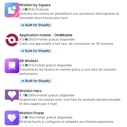
Wishlist by Square
étoile(s) sur 5
5,0
(89)
•
Gratuite
89 avis au total
Stimulez les ventes en permettant aux acheteurs d’enregistrer et
d’acheter leurs favoris plus tard
Built for Shopify
Application mobile ‑ OneMobile
étoile(s) sur 5
4,9
(350)
•
Forfait gratuit disponible
350 avis au total
Créer une app mobile à fort taux de conversion en 30 minutes
Built for Shopify
XB Wishlist
étoile(s) sur 5
4,8
(51)
•
Forfait gratuit disponible
51 avis au total
Transformez les favoris en ventes grâce à une liste de souhaits
performante
Built for Shopify
Wishlist Hero
étoile(s) sur 5
4,7
(368)
•
Forfait gratuit disponible
368 avis au total
Augmentez vos ventes avec une liste de souhaits personnalisable
et des rappels par e-mail
Wishlist Power
étoile(s) sur 5
5,0
(36)
•
Forfait gratuit disponible
36 avis au total
Wishlist facile à configurer et adaptée aux thèmes populaires