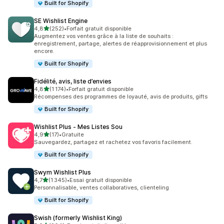
Built for Shopify
SE Wishlist Engine
étoile(s) sur 5
4,8
(252)
•
Forfait gratuit disponible
252 avis au total
Augmentez vos ventes grâce à la liste de souhaits :
enregistrement, partage, alertes de réapprovisionnement et plus
encore.
Built for Shopify
Fidélité, avis, liste d’envies
étoile(s) sur 5
4,8
(1 174)
•
Forfait gratuit disponible
1174 avis au total
Récompenses des programmes de loyauté, avis de produits, gifts
Built for Shopify
Wishlist Plus ‑ Mes Listes Sou
étoile(s) sur 5
4,9
(17)
•
Gratuite
17 avis au total
Sauvegardez, partagez et rachetez vos favoris facilement.
Built for Shopify
Swym Wishlist Plus
étoile(s) sur 5
4,7
(1 345)
•
Essai gratuit disponible
1345 avis au total
Personnalisable, ventes collaboratives, clienteling
Built for Shopify
Swish (formerly Wishlist King)