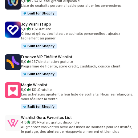
étoile(s) sur 5
5,0
(264)
•
Essai gratuit disponible
264 avis au total
Liste de souhaits personnalisable pour aider les conversions.
Built for Shopify
Joy Wishlist app
étoile(s) sur 5
5,0
(11)
•
Gratuite
11 avis au total
Créez et gérez des listes de souhaits personnelles : ajoutez
facilement au panier
Built for Shopify
Froonze VIP Fidélité Wishlist
étoile(s) sur 5
5,0
(237)
•
Installation gratuite
237 avis au total
Programme de fidélité, store credit, cashback, compte client
Built for Shopify
Magic Wishlist
étoile(s) sur 5
5,0
(13)
•
Gratuite
13 avis au total
Les acheteurs ajoutent à leur liste de souhaits. Nous les relançons.
Vous réalisez la vente.
Built for Shopify
Wishlist Guru: Favorites List
étoile(s) sur 5
4,8
(88)
•
Forfait gratuit disponible
88 avis au total
Augmentez vos ventes avec des listes de souhaits pour les invités,
le partage, des alertes de réapprovisionnement et bien plus