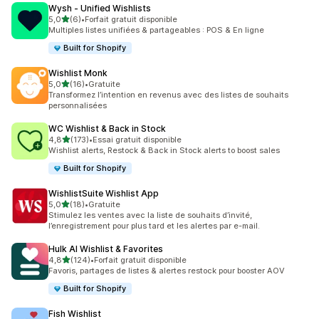
Wysh ‑ Unified Wishlists
étoile(s) sur 5
5,0
(6)
•
Forfait gratuit disponible
6 avis au total
Multiples listes unifiées & partageables : POS & En ligne
Built for Shopify
Wishlist Monk
étoile(s) sur 5
5,0
(16)
•
Gratuite
16 avis au total
Transformez l’intention en revenus avec des listes de souhaits
personnalisées
WC Wishlist & Back in Stock
étoile(s) sur 5
4,8
(173)
•
Essai gratuit disponible
173 avis au total
Wishlist alerts, Restock & Back in Stock alerts to boost sales
Built for Shopify
WishlistSuite Wishlist App
étoile(s) sur 5
5,0
(18)
•
Gratuite
18 avis au total
Stimulez les ventes avec la liste de souhaits d’invité,
l’enregistrement pour plus tard et les alertes par e-mail.
Hulk AI Wishlist & Favorites
étoile(s) sur 5
4,8
(124)
•
Forfait gratuit disponible
124 avis au total
Favoris, partages de listes & alertes restock pour booster AOV
Built for Shopify
Fish Wishlist