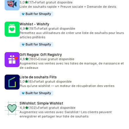
étoile(s) sur 5
5,0
(17)
•
Forfait gratuit disponible
17 avis au total
Liste de souhaits rapide + Preuve sociale + Demande de devis.
Built for Shopify
Wishlist ‑ Wishify
étoile(s) sur 5
4,9
(197)
•
Forfait gratuit disponible
197 avis au total
Permettez aux utilisateurs de créer une liste de souhaits pour leurs
articles préférés
Built for Shopify
Gift Reggie: Gift Registry
étoile(s) sur 5
4,8
(180)
•
Essai gratuit disponible
180 avis au total
Augmentez vos ventes avec les listes de mariage, de naissance et
de cadeaux
Liste de souhaits Flits
étoile(s) sur 5
5,0
(6)
•
Forfait gratuit disponible
6 avis au total
Plus qu’une wishlist — un moteur de récupération des ventes
Built for Shopify
SWishlist: Simple Wishlist
étoile(s) sur 5
4,9
(102)
•
Forfait gratuit disponible
102 avis au total
Augmentez vos ventes avec Swishlist ! Les clients peuvent
enregistrer et partager leur liste de souhaits