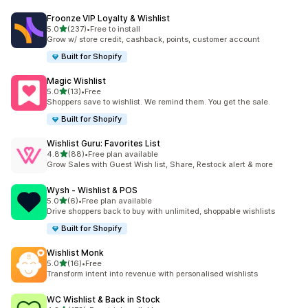
Froonze VIP Loyalty & Wishlist
เต็ม 5 ดาว
5.0
(237)
•
Free to install
ทั้งหมด 237 รีวิว
Grow w/ store credit, cashback, points, customer account
Built for Shopify
Magic Wishlist
เต็ม 5 ดาว
5.0
(13)
•
Free
ทั้งหมด 13 รีวิว
Shoppers save to wishlist. We remind them. You get the sale.
Built for Shopify
Wishlist Guru: Favorites List
เต็ม 5 ดาว
4.8
(88)
•
Free plan available
ทั้งหมด 88 รีวิว
Grow Sales with Guest Wish list, Share, Restock alert & more
Wysh ‑ Wishlist & POS
เต็ม 5 ดาว
5.0
(6)
•
Free plan available
ทั้งหมด 6 รีวิว
Drive shoppers back to buy with unlimited, shoppable wishlists
Built for Shopify
Wishlist Monk
เต็ม 5 ดาว
5.0
(16)
•
Free
ทั้งหมด 16 รีวิว
Transform intent into revenue with personalised wishlists
WC Wishlist & Back in Stock