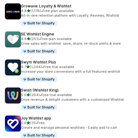
Growave: Loyalty & Wishlist
เต็ม 5 ดาว
4.8
(1,176)
•
Free plan available
ทั้งหมด 1176 รีวิว
All-in-one retention platform with Loyalty, Reviews, Wishlist
Built for Shopify
SE Wishlist Engine
เต็ม 5 ดาว
4.8
(251)
•
Free plan available
ทั้งหมด 251 รีวิว
Grow sales with wishlist: save, share, re-stock alerts & more.
Built for Shopify
Swym Wishlist Plus
เต็ม 5 ดาว
4.7
(1,344)
•
Free trial available
ทั้งหมด 1344 รีวิว
Increase your store conversions with a full featured wishlist
Built for Shopify
Swish (Wishlist King)
เต็ม 5 ดาว
5.0
(264)
•
Free trial available
ทั้งหมด 264 รีวิว
Drive revenue & delight customers with a customised Wishlist.
Built for Shopify
Joy Wishlist app
เต็ม 5 ดาว
5.0
(11)
•
Free
ทั้งหมด 11 รีวิว
Create and manage personal wishlists - Easily add to cart
Built for Shopify