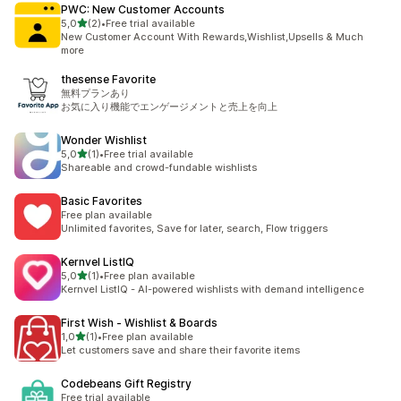
PWC: New Customer Accounts
z 5 hvězd
5,0
(2)
•
Free trial available
Celkový počet recenzí: 2
New Customer Account With Rewards,Wishlist,Upsells & Much
more
thesense Favorite
無料プランあり
お気に入り機能でエンゲージメントと売上を向上
Wonder Wishlist
z 5 hvězd
5,0
(1)
•
Free trial available
Celkový počet recenzí: 1
Shareable and crowd-fundable wishlists
Basic Favorites
Free plan available
Unlimited favorites, Save for later, search, Flow triggers
Kernvel ListIQ
z 5 hvězd
5,0
(1)
•
Free plan available
Celkový počet recenzí: 1
Kernvel ListIQ - AI-powered wishlists with demand intelligence
First Wish ‑ Wishlist & Boards
z 5 hvězd
1,0
(1)
•
Free plan available
Celkový počet recenzí: 1
Let customers save and share their favorite items
Codebeans Gift Registry
Free trial available