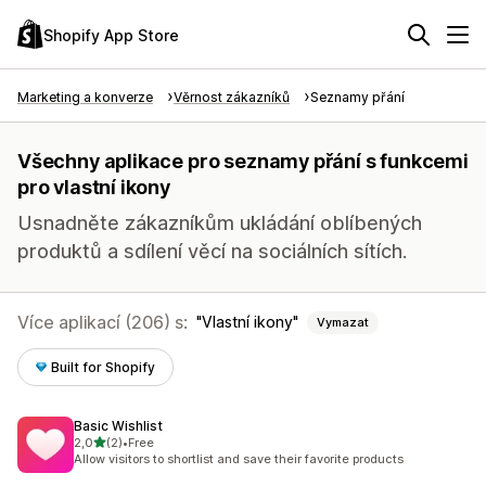
Shopify App Store
Marketing a konverze
Věrnost zákazníků
Seznamy přání
Všechny aplikace pro seznamy přání s funkcemi
pro vlastní ikony
Usnadněte zákazníkům ukládání oblíbených
produktů a sdílení věcí na sociálních sítích.
Více aplikací (206) s:
Vlastní ikony
Vymazat
Built for Shopify
Basic Wishlist
z 5 hvězd
2,0
(2)
•
Free
Celkový počet recenzí: 2
Allow visitors to shortlist and save their favorite products