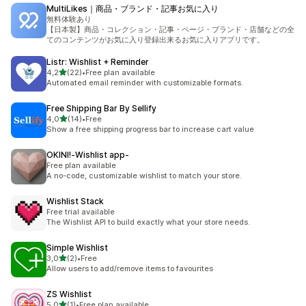
MultiLikes｜商品・ブランド・記事お気に入り
無料体験あり
【日本製】商品・コレクション・記事・ページ・ブランド・店舗などの全
てのコンテンツがお気に入り登録出来るお気に入りアプリです。
Listr: Wishlist + Reminder
z 5 hvězd
4,2
(22)
•
Free plan available
Celkový počet recenzí: 22
Automated email reminder with customizable formats.
Free Shipping Bar By Sellify
z 5 hvězd
4,0
(14)
•
Free
Celkový počet recenzí: 14
Show a free shipping progress bar to increase cart value
OKINI!‑Wishlist app‑
Free plan available
A no-code, customizable wishlist to match your store.
Wishlist Stack
Free trial available
The Wishlist API to build exactly what your store needs.
Simple Wishlist
z 5 hvězd
3,0
(2)
•
Free
Celkový počet recenzí: 2
Allow users to add/remove items to favourites
ZS Wishlist
z 5 hvězd
5,0
(1)
•
Free plan available