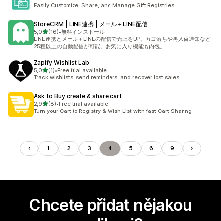
Easily Customize, Share, and Manage Gift Registries
StoreCRM | LINE連携 | メール＋LINE配信
z 5 hvězd
5,0
(16)
•
無料インストール
Celkový počet recenzí: 16
LINE連携とメール＋LINEの配信で売上をUP。カゴ落ちや再入荷通知など
25種以上の自動配信が可能。お気に入り機能も内包。
Zapify Wishlist Lab
z 5 hvězd
5,0
(1)
•
Free trial available
Celkový počet recenzí: 1
Track wishlists, send reminders, and recover lost sales
Ask to Buy create & share cart
z 5 hvězd
2,9
(8)
•
Free trial available
Celkový počet recenzí: 8
Turn your Cart to Registry & Wish List with fast Cart Sharing
1
2
3
4
5
6
9
Chcete přidat nějakou