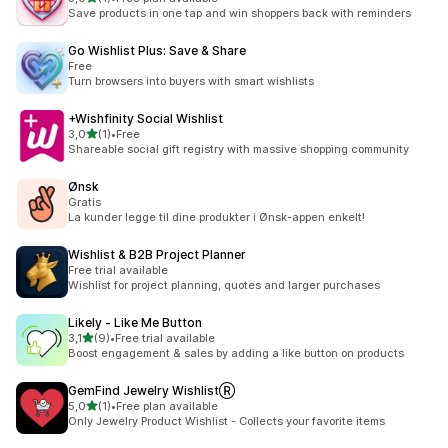
Celkový počet recenzí: 1
Save products in one tap and win shoppers back with reminders
Go Wishlist Plus: Save & Share
Free
Turn browsers into buyers with smart wishlists
+Wishfinity Social Wishlist
z 5 hvězd
3,0
(1)
•
Free
Celkový počet recenzí: 1
Shareable social gift registry with massive shopping community
Ønsk
Gratis
La kunder legge til dine produkter i Ønsk-appen enkelt!
Wishlist & B2B Project Planner
Free trial available
Wishlist for project planning, quotes and larger purchases
Likely ‑ Like Me Button
z 5 hvězd
3,1
(9)
•
Free trial available
Celkový počet recenzí: 9
Boost engagement & sales by adding a like button on products
GemFind Jewelry WishlistⓇ
z 5 hvězd
5,0
(1)
•
Free plan available
Celkový počet recenzí: 1
Only Jewelry Product Wishlist - Collects your favorite items