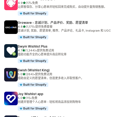
星（满分 5 星）
4.9
(17)
•
免费
总共 17 条评论
让顾客保存、分享心愿单并轻松回来完成购买，自动提升复购销售额。
Built for Shopify
Growave ‑ 忠诚计划、产品评价、奖励、愿望清单
星（满分 5 星）
4.8
(1,171)
•
提供免费套餐
总共 1171 条评论
忠诚计划, 奖励、愿望清单, 推荐、产品评论、礼品卡, Instagram 和 UGC
Built for Shopify
Swym Wishlist Plus
星（满分 5 星）
4.7
(1,344)
•
提供免费试用
总共 1344 条评论
借助功能齐全的心愿单提升商店转化率
Built for Shopify
Swish (Wishlist King)
星（满分 5 星）
5.0
(264)
•
提供免费试用
总共 264 条评论
借助自定义的愿望清单，创造更多收入并取悦客户。
Built for Shopify
Joy Wishlist app
星（满分 5 星）
5.0
(11)
•
免费
总共 11 条评论
创建并管理个人心愿单 - 轻松将商品添加到购物车
Built for Shopify