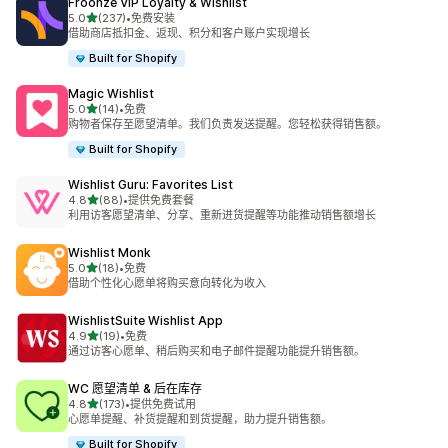
Froonze VIP Loyalty & Wishlist
星（满分 5 星）
5.0
(237)
•
免费安装
总共 237 条评论
借助商店抵扣金、返现、积分和客户账户实现增长
Built for Shopify
Magic Wishlist
星（满分 5 星）
5.0
(14)
•
免费
总共 14 条评论
购物者保存至愿望清单。我们负责发送提醒。您轻松获得销售额。
Built for Shopify
Wishlist Guru: Favorites List
星（满分 5 星）
4.8
(88)
•
提供免费套餐
总共 88 条评论
利用访客愿望清单、分享、重新进货提醒等功能推动销售额增长
Wishlist Monk
星（满分 5 星）
5.0
(18)
•
免费
总共 18 条评论
借助个性化心愿单将购买意向转化为收入
WishlistSuite Wishlist App
星（满分 5 星）
4.9
(19)
•
免费
总共 19 条评论
通过访客心愿单、稍后购买和电子邮件提醒功能提升销售额。
WC 愿望清单 & 后在库存
星（满分 5 星）
4.8
(173)
•
提供免费试用
总共 173 条评论
心愿单提醒、补货提醒和到货提醒，助力提升销售额。
Built for Shopify