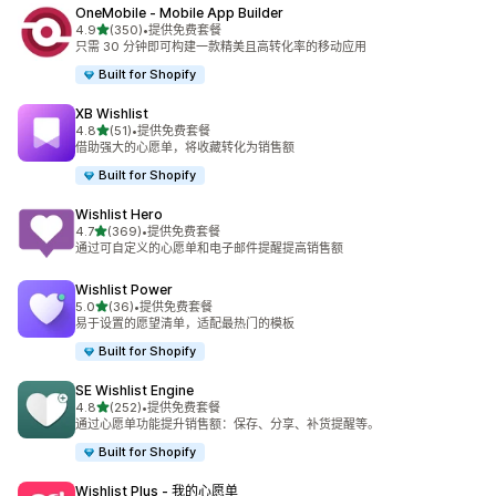
OneMobile ‑ Mobile App Builder
星（满分 5 星）
4.9
(350)
•
提供免费套餐
总共 350 条评论
只需 30 分钟即可构建一款精美且高转化率的移动应用
Built for Shopify
XB Wishlist
星（满分 5 星）
4.8
(51)
•
提供免费套餐
总共 51 条评论
借助强大的心愿单，将收藏转化为销售额
Built for Shopify
Wishlist Hero
星（满分 5 星）
4.7
(369)
•
提供免费套餐
总共 369 条评论
通过可自定义的心愿单和电子邮件提醒提高销售额
Wishlist Power
星（满分 5 星）
5.0
(36)
•
提供免费套餐
总共 36 条评论
易于设置的愿望清单，适配最热门的模板
Built for Shopify
SE Wishlist Engine
星（满分 5 星）
4.8
(252)
•
提供免费套餐
总共 252 条评论
通过心愿单功能提升销售额：保存、分享、补货提醒等。
Built for Shopify
Wishlist Plus ‑ 我的心愿单