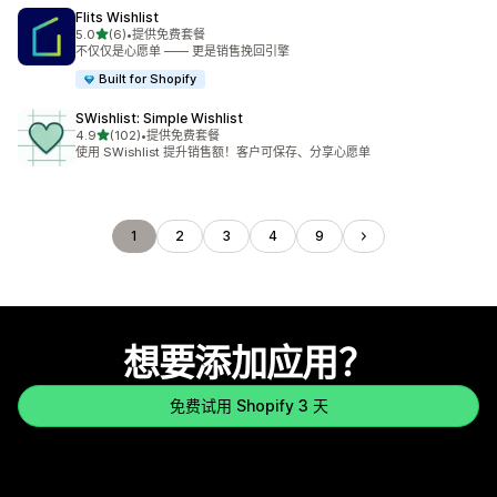
Flits Wishlist
星（满分 5 星）
5.0
(6)
•
提供免费套餐
总共 6 条评论
不仅仅是心愿单 —— 更是销售挽回引擎
Built for Shopify
SWishlist: Simple Wishlist
星（满分 5 星）
4.9
(102)
•
提供免费套餐
总共 102 条评论
使用 SWishlist 提升销售额！客户可保存、分享心愿单
1
2
3
4
9
想要添加应用？
免费试用 Shopify 3 天