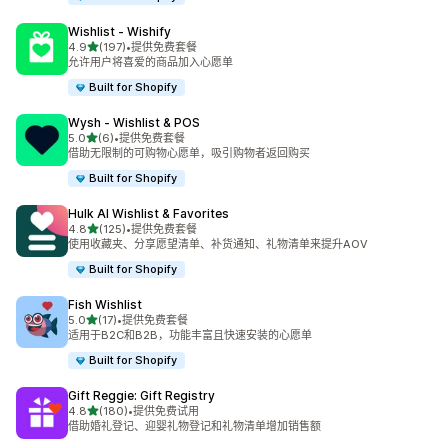
Wishlist ‑ Wishify
星（满分 5 星）
4.9
(197)
•
提供免费套餐
总共 197 条评论
允许用户将喜爱的商品加入心愿单
Built for Shopify
Wysh ‑ Wishlist & POS
星（满分 5 星）
5.0
(6)
•
提供免费套餐
总共 6 条评论
借助无限制的可购物心愿单，吸引购物者返回购买
Built for Shopify
Hulk AI Wishlist & Favorites
星（满分 5 星）
4.8
(125)
•
提供免费套餐
总共 125 条评论
使用收藏夹、分享愿望清单、补货通知、礼物清单来提升AOV
Built for Shopify
Fish Wishlist
星（满分 5 星）
5.0
(17)
•
提供免费套餐
总共 17 条评论
适用于B2C和B2B，功能丰富且快速安装的心愿单
Built for Shopify
Gift Reggie: Gift Registry
星（满分 5 星）
4.8
(180)
•
提供免费试用
总共 180 条评论
借助婚礼登记、迎婴礼物登记和礼物清单增加销售额