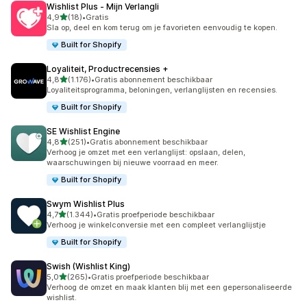
Wishlist Plus ‑ Mijn Verlangli
van 5 sterren
4,9
(18)
•
Gratis
18 recensies in totaal
Sla op, deel en kom terug om je favorieten eenvoudig te kopen.
Built for Shopify
Loyaliteit, Productrecensies +
van 5 sterren
4,8
(1.176)
•
Gratis abonnement beschikbaar
1176 recensies in totaal
Loyaliteitsprogramma, beloningen, verlanglijsten en recensies.
Built for Shopify
SE Wishlist Engine
van 5 sterren
4,8
(251)
•
Gratis abonnement beschikbaar
251 recensies in totaal
Verhoog je omzet met een verlanglijst: opslaan, delen,
waarschuwingen bij nieuwe voorraad en meer.
Built for Shopify
Swym Wishlist Plus
van 5 sterren
4,7
(1.344)
•
Gratis proefperiode beschikbaar
1344 recensies in totaal
Verhoog je winkelconversie met een compleet verlanglijstje
Built for Shopify
Swish (Wishlist King)
van 5 sterren
5,0
(265)
•
Gratis proefperiode beschikbaar
265 recensies in totaal
Verhoog de omzet en maak klanten blij met een gepersonaliseerde
wishlist.