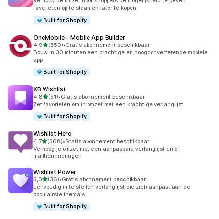
Verhoog de omzet door shoppers de mogelijkheid te geven
favorieten op te slaan en later te kopen
Built for Shopify
OneMobile ‑ Mobile App Builder
van 5 sterren
4,9
(350)
•
Gratis abonnement beschikbaar
350 recensies in totaal
Bouw in 30 minuten een prachtige en hoogconverterende mobiele
app
Built for Shopify
XB Wishlist
van 5 sterren
4,8
(51)
•
Gratis abonnement beschikbaar
51 recensies in totaal
Zet favorieten om in omzet met een krachtige verlanglijst
Built for Shopify
Wishlist Hero
van 5 sterren
4,7
(368)
•
Gratis abonnement beschikbaar
368 recensies in totaal
Verhoog je omzet met een aanpasbare verlanglijst en e-
mailherinneringen
Wishlist Power
van 5 sterren
5,0
(36)
•
Gratis abonnement beschikbaar
36 recensies in totaal
Eenvoudig in te stellen verlanglijst die zich aanpast aan de
populairste thema's
Built for Shopify