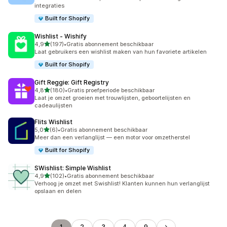
integraties
Built for Shopify
Wishlist ‑ Wishify
van 5 sterren
4,9
(197)
•
Gratis abonnement beschikbaar
197 recensies in totaal
Laat gebruikers een wishlist maken van hun favoriete artikelen
Built for Shopify
Gift Reggie: Gift Registry
van 5 sterren
4,8
(180)
•
Gratis proefperiode beschikbaar
180 recensies in totaal
Laat je omzet groeien met trouwlijsten, geboortelijsten en
cadeaulijsten
Flits Wishlist
van 5 sterren
5,0
(6)
•
Gratis abonnement beschikbaar
6 recensies in totaal
Meer dan een verlanglijst — een motor voor omzetherstel
Built for Shopify
SWishlist: Simple Wishlist
van 5 sterren
4,9
(102)
•
Gratis abonnement beschikbaar
102 recensies in totaal
Verhoog je omzet met Swishlist! Klanten kunnen hun verlanglijst
opslaan en delen
1
2
3
4
9