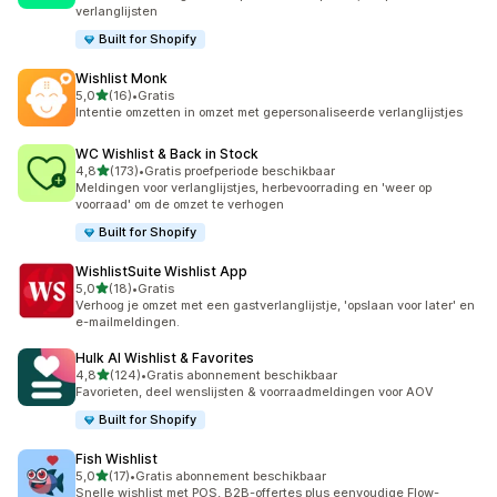
verlanglijsten
Built for Shopify
Wishlist Monk
van 5 sterren
5,0
(16)
•
Gratis
16 recensies in totaal
Intentie omzetten in omzet met gepersonaliseerde verlanglijstjes
WC Wishlist & Back in Stock
van 5 sterren
4,8
(173)
•
Gratis proefperiode beschikbaar
173 recensies in totaal
Meldingen voor verlanglijstjes, herbevoorrading en 'weer op
voorraad' om de omzet te verhogen
Built for Shopify
WishlistSuite Wishlist App
van 5 sterren
5,0
(18)
•
Gratis
18 recensies in totaal
Verhoog je omzet met een gastverlanglijstje, 'opslaan voor later' en
e-mailmeldingen.
Hulk AI Wishlist & Favorites
van 5 sterren
4,8
(124)
•
Gratis abonnement beschikbaar
124 recensies in totaal
Favorieten, deel wenslijsten & voorraadmeldingen voor AOV
Built for Shopify
Fish Wishlist
van 5 sterren
5,0
(17)
•
Gratis abonnement beschikbaar
17 recensies in totaal
Snelle wishlist met POS, B2B-offertes plus eenvoudige Flow-