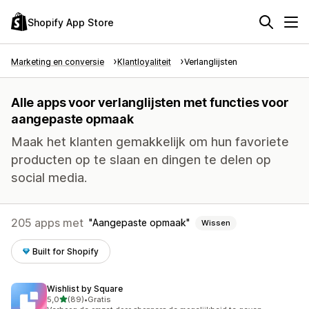
Shopify App Store
Marketing en conversie
Klantloyaliteit
Verlanglijsten
Alle apps voor verlanglijsten met functies voor
aangepaste opmaak
Maak het klanten gemakkelijk om hun favoriete
producten op te slaan en dingen te delen op
social media.
205 apps met
Aangepaste opmaak
Wissen
Built for Shopify
Wishlist by Square
van 5 sterren
5,0
(89)
•
Gratis
89 recensies in totaal