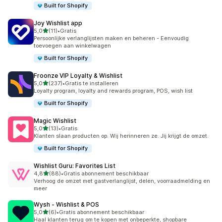
Built for Shopify
Joy Wishlist app
van 5 sterren
5,0
(11)
•
Gratis
11 recensies in totaal
Persoonlijke verlanglijsten maken en beheren - Eenvoudig
toevoegen aan winkelwagen
Built for Shopify
Froonze VIP Loyalty & Wishlist
van 5 sterren
5,0
(237)
•
Gratis te installeren
237 recensies in totaal
Loyalty program, loyalty and rewards program, POS, wish list
Built for Shopify
Magic Wishlist
van 5 sterren
5,0
(13)
•
Gratis
13 recensies in totaal
Klanten slaan producten op. Wij herinneren ze. Jij krijgt de omzet.
Built for Shopify
Wishlist Guru: Favorites List
van 5 sterren
4,8
(88)
•
Gratis abonnement beschikbaar
88 recensies in totaal
Verhoog de omzet met gastverlanglijst, delen, voorraadmelding en
meer
Wysh ‑ Wishlist & POS
van 5 sterren
5,0
(6)
•
Gratis abonnement beschikbaar
6 recensies in totaal
Haal klanten terug om te kopen met onbeperkte, shopbare