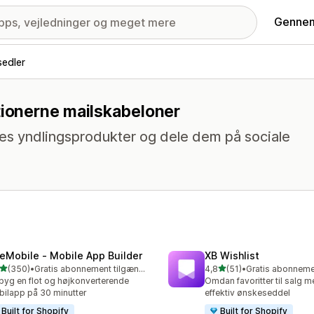
Gennem
edler
tionerne mailskabeloner
es yndlingsprodukter og dele dem på sociale
eMobile ‑ Mobile App Builder
XB Wishlist
ud af 5 stjerner
ud af 5 stjerner
(350)
•
Gratis abonnement tilgængeligt
4,8
(51)
•
 anmeldelser i alt
51 anmeldelser i alt
yg en flot og højkonverterende
Omdan favoritter til salg 
ilapp på 30 minutter
effektiv ønskeseddel
Built for Shopify
Built for Shopify