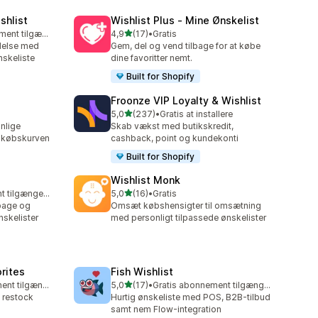
shlist
Wishlist Plus ‑ Mine Ønskelist
ud af 5 stjerner
Gratis abonnement tilgængeligt
4,9
(17)
•
Gratis
17 anmeldelser i alt
ldelse med
Gem, del og vend tilbage for at købe
nskeliste
dine favoritter nemt.
Built for Shopify
Froonze VIP Loyalty & Wishlist
ud af 5 stjerner
5,0
(237)
•
Gratis at installere
237 anmeldelser i alt
nlige
Skab vækst med butikskredit,
ndkøbskurven
cashback, point og kundekonti
Built for Shopify
Wishlist Monk
ud af 5 stjerner
Gratis abonnement tilgængeligt
5,0
(16)
•
Gratis
16 anmeldelser i alt
lbage og
Omsæt købshensigter til omsætning
skelister
med personligt tilpassede ønskelister
orites
Fish Wishlist
ud af 5 stjerner
Gratis abonnement tilgængeligt
5,0
(17)
•
Gratis abonnement tilgængeligt
17 anmeldelser i alt
& restock
Hurtig ønskeliste med POS, B2B-tilbud
samt nem Flow-integration