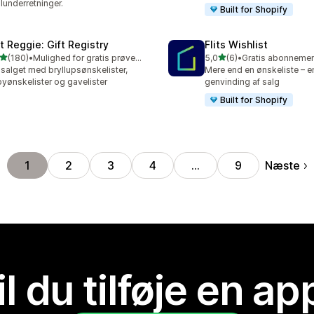
lunderretninger.
Built for Shopify
ft Reggie: Gift Registry
Flits Wishlist
ud af 5 stjerner
ud af 5 stjerner
(180)
•
Mulighed for gratis prøveperiode
5,0
(6)
•
 anmeldelser i alt
6 anmeldelser i alt
salget med bryllupsønskelister,
Mere end en ønskeliste – en
yønskelister og gavelister
genvinding af salg
Built for Shopify
Næste
1
2
3
4
…
9
il du tilføje en ap