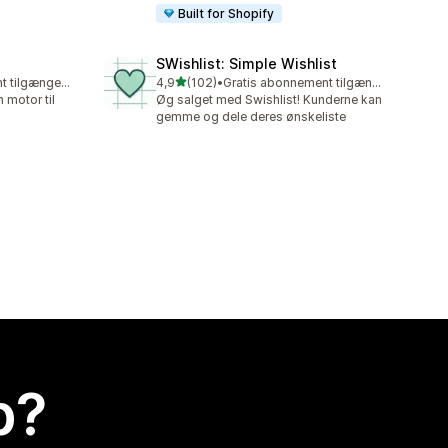
Built for Shopify
SWishlist: Simple Wishlist
ud af 5 stjerner
Gratis abonnement tilgængeligt
4,9
(102)
•
Gratis abonnement tilgængeligt
102 anmeldelser i alt
 motor til
Øg salget med Swishlist! Kunderne kan
gemme og dele deres ønskeliste
p?