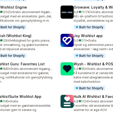
 Wishlist Engine
Growave: Loyalty & Wi
ud af 5 stjerner
ud af 5 stjerner
(252)
•
Gratis abonnement tilgængeligt
4,8
(1.174)
•
 anmeldelser i alt
1174 anmeldelser i alt
salget med en ønskeliste: gem, del,
Alt i én-platform til fastho
ifikationer om genopfyldning m.m.
loyalitet, anmeldelser og ø
Built for Shopify
Built for Shopify
ish (Wishlist King)
Joy Wishlist app
ud af 5 stjerner
ud af 5 stjerner
(264)
•
Mulighed for gratis prøveperiode
5,0
(11)
•
Gratis
 anmeldelser i alt
11 anmeldelser i alt
b omsætning, og glæd kunderne
Opret og administrer perso
 en tilpasset ønskeliste.
ønskelister – læg nemt i i
Built for Shopify
Built for Shopify
shlist Guru: Favorites List
Wysh ‑ Wishlist & POS
ud af 5 stjerner
ud af 5 stjerner
(88)
•
Gratis abonnement tilgængeligt
5,0
(6)
•
anmeldelser i alt
6 anmeldelser i alt
salget med ønskeliste for gæster,
Få kunderne til at vende ti
ing, notifikationer om genopfyldning
købe med ubegrænsede øn
m.
med købsfunktion
Built for Shopify
shlistSuite Wishlist App
Hulk AI Wishlist & Fav
ud af 5 stjerner
ud af 5 stjerner
(18)
•
Gratis
4,8
(124)
•
anmeldelser i alt
124 anmeldelser i alt
salget med en gæsteønskeseddel,
Favoritter, del ønskelister 
ktionen gem til senere og
alarmer for at øge AOV