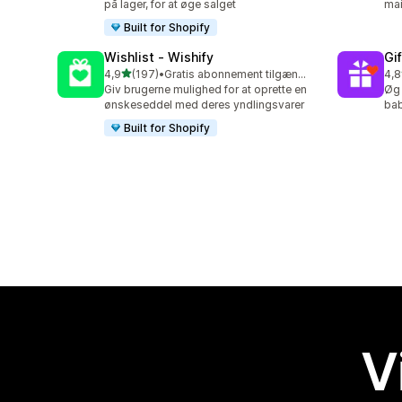
på lager, for at øge salget
mai
Built for Shopify
Wishlist ‑ Wishify
Gi
ud af 5 stjerner
4,9
(197)
•
Gratis abonnement tilgængeligt
4,8
197 anmeldelser i alt
180
Giv brugerne mulighed for at oprette en
Øg 
ønskeseddel med deres yndlingsvarer
bab
Built for Shopify
V