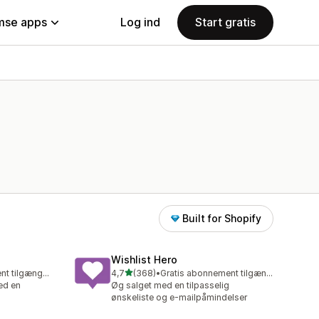
se apps
Log ind
Start gratis
Built for Shopify
Wishlist Hero
ud af 5 stjerner
Gratis abonnement tilgængeligt
4,7
(368)
•
Gratis abonnement tilgængeligt
368 anmeldelser i alt
med en
Øg salget med en tilpasselig
ønskeliste og e-mailpåmindelser