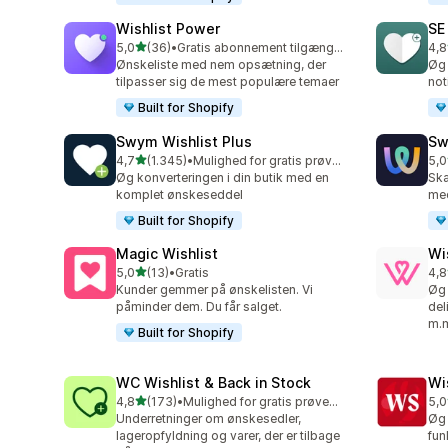
Wishlist Power
SE
ud af 5 stjerner
5,0
(36)
•
Gratis abonnement tilgængeligt
4,8
36 anmeldelser i alt
252
Ønskeliste med nem opsætning, der
Øg 
tilpasser sig de mest populære temaer
not
Built for Shopify
Swym Wishlist Plus
Sw
ud af 5 stjerner
4,7
(1.345)
•
Mulighed for gratis prøveperiode
5,0
1345 anmeldelser i alt
264
Øg konverteringen i din butik med en
Ska
komplet ønskeseddel
med
Built for Shopify
Magic Wishlist
Wi
ud af 5 stjerner
5,0
(13)
•
Gratis
4,8
13 anmeldelser i alt
88 
Kunder gemmer på ønskelisten. Vi
Øg 
påminder dem. Du får salget.
del
m.
Built for Shopify
WC Wishlist & Back in Stock
Wi
ud af 5 stjerner
4,8
(173)
•
Mulighed for gratis prøveperiode
5,0
173 anmeldelser i alt
18 
Underretninger om ønskesedler,
Øg 
lageropfyldning og varer, der er tilbage
fun