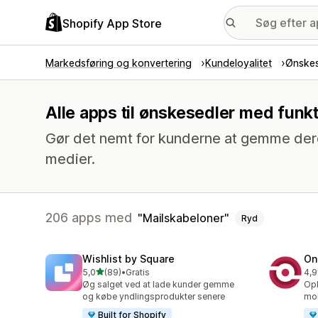
Shopify App Store
Markedsføring og konvertering
Kundeloyalitet
Ønskes
Alle apps til ønskesedler med funk
Gør det nemt for kunderne at gemme der
medier.
206 apps med
Mailskabeloner
Ryd
Wishlist by Square
On
ud af 5 stjerner
5,0
(89)
•
Gratis
4,9
89 anmeldelser i alt
350
Øg salget ved at lade kunder gemme
Opb
og købe yndlingsprodukter senere
mob
Built for Shopify