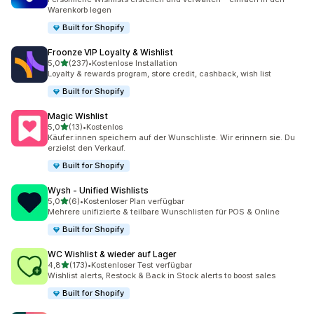
Warenkorb legen
Built for Shopify
Froonze VIP Loyalty & Wishlist
von 5 Sternen
5,0
(237)
•
Kostenlose Installation
237 Rezensionen insgesamt
Loyalty & rewards program, store credit, cashback, wish list
Built for Shopify
Magic Wishlist
von 5 Sternen
5,0
(13)
•
Kostenlos
13 Rezensionen insgesamt
Käufer:innen speichern auf der Wunschliste. Wir erinnern sie. Du
erzielst den Verkauf.
Built for Shopify
Wysh ‑ Unified Wishlists
von 5 Sternen
5,0
(6)
•
Kostenloser Plan verfügbar
6 Rezensionen insgesamt
Mehrere unifizierte & teilbare Wunschlisten für POS & Online
Built for Shopify
WC Wishlist & wieder auf Lager
von 5 Sternen
4,8
(173)
•
Kostenloser Test verfügbar
173 Rezensionen insgesamt
Wishlist alerts, Restock & Back in Stock alerts to boost sales
Built for Shopify