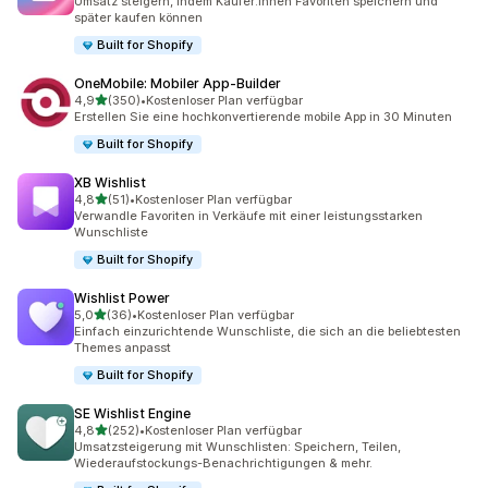
Umsatz steigern, indem Käufer:innen Favoriten speichern und
später kaufen können
Built for Shopify
OneMobile: Mobiler App‑Builder
von 5 Sternen
4,9
(350)
•
Kostenloser Plan verfügbar
350 Rezensionen insgesamt
Erstellen Sie eine hochkonvertierende mobile App in 30 Minuten
Built for Shopify
XB Wishlist
von 5 Sternen
4,8
(51)
•
Kostenloser Plan verfügbar
51 Rezensionen insgesamt
Verwandle Favoriten in Verkäufe mit einer leistungsstarken
Wunschliste
Built for Shopify
Wishlist Power
von 5 Sternen
5,0
(36)
•
Kostenloser Plan verfügbar
36 Rezensionen insgesamt
Einfach einzurichtende Wunschliste, die sich an die beliebtesten
Themes anpasst
Built for Shopify
SE Wishlist Engine
von 5 Sternen
4,8
(252)
•
Kostenloser Plan verfügbar
252 Rezensionen insgesamt
Umsatzsteigerung mit Wunschlisten: Speichern, Teilen,
Wiederaufstockungs-Benachrichtigungen & mehr.