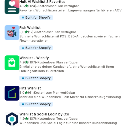
Hulk AI Wishlist & Favorites
von 5 Sternen
4,8
(124)
•
Kostenloser Plan verfügbar
124 Rezensionen insgesamt
Favoriten, Wunschlisten teilen, Lagerwarnungen für höheren AOV
Built for Shopify
Fish Wishlist
von 5 Sternen
5,0
(17)
•
Kostenloser Plan verfügbar
17 Rezensionen insgesamt
Schnelle Wunschliste mit POS, B2B-Angeboten sowie einfachen
Flow-Integrationen
Built for Shopify
Wishlist ‑ Wishify
von 5 Sternen
4,9
(197)
•
Kostenloser Plan verfügbar
197 Rezensionen insgesamt
Ermögliche es deiner Kundschaft, eine Wunschliste mit ihren
Lieblingsartikeln zu erstellen
Built for Shopify
Flits Wishlist
von 5 Sternen
5,0
(6)
•
Kostenloser Plan verfügbar
6 Rezensionen insgesamt
Mehr als eine Wunschliste – ein Motor zur Umsatzrückgewinnung
Built for Shopify
Wishlist & Social Login by Oxi
von 5 Sternen
4,9
(107)
•
Kostenloser Test verfügbar
107 Rezensionen insgesamt
Wunschliste und Social Login für eine bessere Kundenbindung