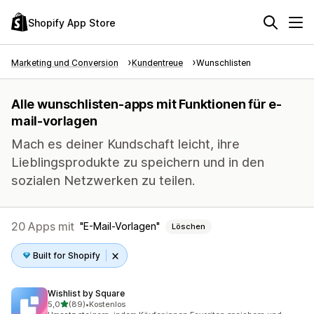
Shopify App Store
Marketing und Conversion
Kundentreue
Wunschlisten
Alle wunschlisten-apps mit Funktionen für e-
mail-vorlagen
Mach es deiner Kundschaft leicht, ihre
Lieblingsprodukte zu speichern und in den
sozialen Netzwerken zu teilen.
20 Apps mit
E-Mail-Vorlagen
Löschen
Built for Shopify
Wishlist by Square
von 5 Sternen
5,0
(89)
•
Kostenlos
89 Rezensionen insgesamt