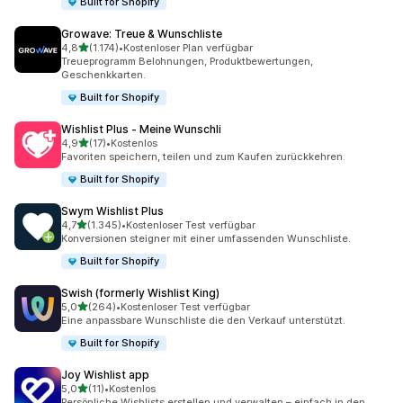
Built for Shopify
Growave: Treue & Wunschliste
von 5 Sternen
4,8
(1.174)
•
Kostenloser Plan verfügbar
1174 Rezensionen insgesamt
Treueprogramm Belohnungen, Produktbewertungen,
Geschenkkarten.
Built for Shopify
Wishlist Plus ‑ Meine Wunschli
von 5 Sternen
4,9
(17)
•
Kostenlos
17 Rezensionen insgesamt
Favoriten speichern, teilen und zum Kaufen zurückkehren.
Built for Shopify
Swym Wishlist Plus
von 5 Sternen
4,7
(1.345)
•
Kostenloser Test verfügbar
1345 Rezensionen insgesamt
Konversionen steigner mit einer umfassenden Wunschliste.
Built for Shopify
Swish (formerly Wishlist King)
von 5 Sternen
5,0
(264)
•
Kostenloser Test verfügbar
264 Rezensionen insgesamt
Eine anpassbare Wunschliste die den Verkauf unterstützt.
Built for Shopify
Joy Wishlist app
von 5 Sternen
5,0
(11)
•
Kostenlos
11 Rezensionen insgesamt
Persönliche Wishlists erstellen und verwalten – einfach in den