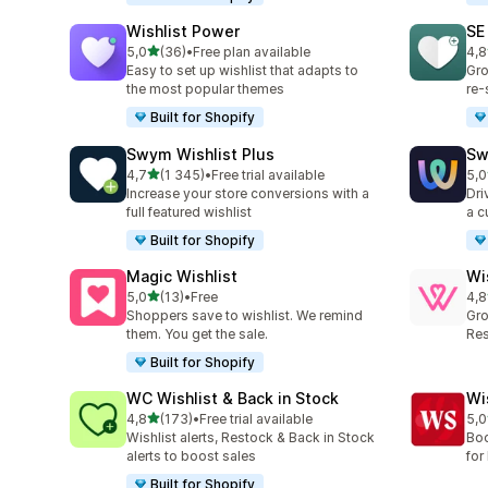
Wishlist Power
SE
av 5 stjerner
5,0
(36)
•
Free plan available
4,8
Totalt 36 omtaler
Tot
Easy to set up wishlist that adapts to
Gro
the most popular themes
re-
Built for Shopify
Swym Wishlist Plus
Sw
av 5 stjerner
4,7
(1 345)
•
Free trial available
5,0
Totalt 1345 omtaler
Tot
Increase your store conversions with a
Dri
full featured wishlist
a c
Built for Shopify
Magic Wishlist
Wi
av 5 stjerner
5,0
(13)
•
Free
4,8
Totalt 13 omtaler
Tot
Shoppers save to wishlist. We remind
Gro
them. You get the sale.
Res
Built for Shopify
WC Wishlist & Back in Stock
Wi
av 5 stjerner
4,8
(173)
•
Free trial available
5,0
Totalt 173 omtaler
Tot
Wishlist alerts, Restock & Back in Stock
Boo
alerts to boost sales
for 
Built for Shopify