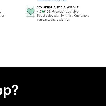
SWishlist: Simple Wishlist
av 5 stjerner
e
4,9
(102)
•
Free plan available
Totalt 102 omtaler
ales
Boost sales with Swishlist! Customers
can save, share wishlist
app?