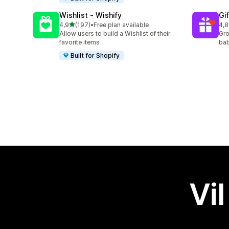
Wishlist ‑ Wishify
Gi
av 5 stjerner
4,9
(197)
•
Free plan available
4,8
Totalt 197 omtaler
Tot
Allow users to build a Wishlist of their
Gro
favorite items
bab
Built for Shopify
Vil