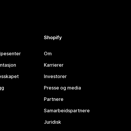
Shopify
lpesenter
Om
ntasjon
Karrierer
lesskapet
Investorer
gg
Presse og media
Partnere
Samarbeidspartnere
Juridisk