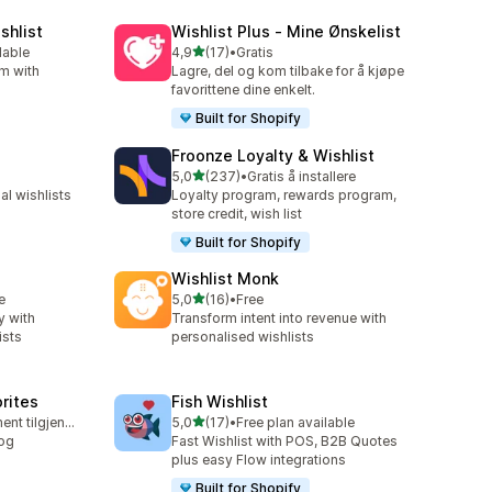
shlist
Wishlist Plus ‑ Mine Ønskelist
av 5 stjerner
lable
4,9
(17)
•
Gratis
Totalt 17 omtaler
rm with
Lagre, del og kom tilbake for å kjøpe
favorittene dine enkelt.
Built for Shopify
Froonze Loyalty & Wishlist
av 5 stjerner
5,0
(237)
•
Gratis å installere
Totalt 237 omtaler
l wishlists
Loyalty program, rewards program,
store credit, wish list
Built for Shopify
Wishlist Monk
av 5 stjerner
e
5,0
(16)
•
Free
Totalt 16 omtaler
y with
Transform intent into revenue with
ists
personalised wishlists
orites
Fish Wishlist
av 5 stjerner
Gratis abonnement tilgjengelig
5,0
(17)
•
Free plan available
Totalt 17 omtaler
 og
Fast Wishlist with POS, B2B Quotes
plus easy Flow integrations
Built for Shopify