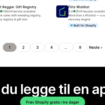
ft Reggie: Gift Registry
Flits Wishlist
av 5 stjerner
av 5 stjerner
(180)
•
Free trial available
5,0
(6)
•
Free plan availabl
alt 180 omtaler
Totalt 6 omtaler
w sales with wedding registry,
More than a Wishlist — a s
y registry & gift lists
recovery engine
Built for Shopify
Neste
1
2
3
4
…
9
 du legge til en 
Prøv Shopify gratis i tre dager