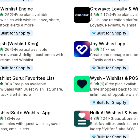
 Wishlist Engine
Growave: Loyalty & Wi
av 5 stjerner
av 5 stjerner
(252)
•
Free plan available
4,8
(1 174)
•
Free plan avai
alt 252 omtaler
Totalt 1174 omtaler
w sales with wishlist: save, share,
All-in-one retention platfo
stock alerts & more.
Loyalty, Reviews, Wishlist
Built for Shopify
Built for Shopify
ish (Wishlist King)
Joy Wishlist app
av 5 stjerner
av 5 stjerner
(264)
•
Free trial available
5,0
(11)
•
Free
alt 264 omtaler
Totalt 11 omtaler
ve revenue & delight customers with
Create and manage persona
ustomised Wishlist.
- Easily add to cart
Built for Shopify
Built for Shopify
shlist Guru: Favorites List
Wysh ‑ Wishlist & POS
av 5 stjerner
av 5 stjerner
(88)
•
Free plan available
5,0
(6)
•
Free plan availabl
alt 88 omtaler
Totalt 6 omtaler
w Sales with Guest Wish list, Share,
Drive shoppers back to bu
tock alert & more
unlimited, shoppable wishl
Built for Shopify
shlistSuite Wishlist App
Hulk AI Wishlist & Fav
av 5 stjerner
av 5 stjerner
(18)
•
Free
4,8
(124)
•
alt 18 omtaler
Totalt 124 omtaler
st sales with guest wishlist, save
Bruk favoritter, ønskelister
later, email alerts.
lagerpåfyll for å øke AOV
Built for Shopify