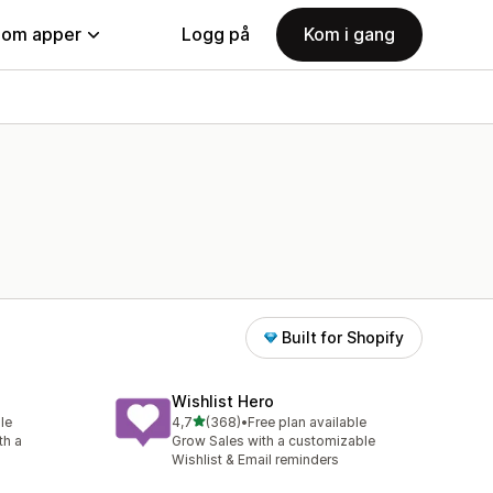
nom apper
Logg på
Kom i gang
Built for Shopify
Wishlist Hero
av 5 stjerner
le
4,7
(368)
•
Free plan available
Totalt 368 omtaler
th a
Grow Sales with a customizable
Wishlist & Email reminders