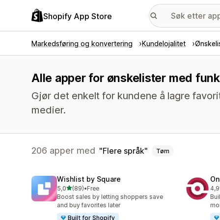
Shopify App Store
Markedsføring og konvertering
Kundelojalitet
Ønskeli
Alle apper for ønskelister med funk
Gjør det enkelt for kundene å lagre favori
medier.
206 apper med
Flere språk
Tøm
Wishlist by Square
On
av 5 stjerner
5,0
(89)
•
Free
4,9
Totalt 89 omtaler
Tot
Boost sales by letting shoppers save
Bui
and buy favorites later
mob
Built for Shopify