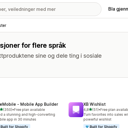
Bla gjen
ster
sjoner for flere språk
ttproduktene sine og dele ting i sosiale
eMobile ‑ Mobile App Builder
XB Wishlist
av 5 stjerner
av 5 stjerner
(350)
•
Free plan available
4,8
(51)
•
Free plan availab
alt 350 omtaler
Totalt 51 omtaler
ld a stunning and high-converting
Turn favorites into sales wi
ile app in 30 minutes
powerful wishlist
Built for Shopify
Built for Shopify