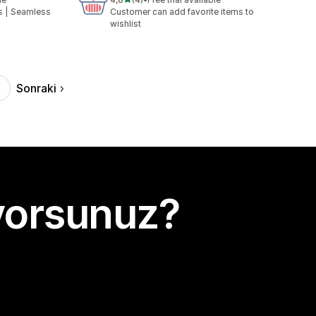
toplam 4 değerlendirme
es | Seamless
Customer can add favorite items to
wishlist
Sonraki
yorsunuz?