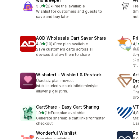
wishkeeper
Wi
5 yıldız üzerinden
5,0
(2)
•
Free trial available
Fre
toplam 2 değerlendirme
Wishlist for customers and guests to
Sma
save and buy later
not
AOD Wholesale Cart Saver Share
Pr
5 yıldız üzerinden
4,8
(10)
•
Free plan available
4,1
toplam 10 değerlendirme
top
Save customers carts across all
商
devices & allow them to share.
ル
ジ
す
Wishalert ‑ Wishlist & Restock
Ar
Ücretsiz plan mevcut
Dr
İstek listeleri ve stok bildirimleriyle
4,6
top
alışverişi geliştirin.
The
dro
CartShare ‑ Easy Cart Sharing
VT
5 yıldız üzerinden
1,0
(1)
•
Free plan available
4,8
toplam 1 değerlendirme
top
Generate shareable cart links for faster
Max
checkout
Use
Wonderful Wishlist
Re
Free plan available
5,0