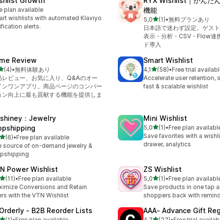
shlist Growth
RYX Wishlist｜かん
e plan available
機能
rt wishlists with automated Klaviyo
5 yıldız üzerinden
5,0
(1)
•
無料プランあり
toplam 1 değerlendirme
ification alerts.
日本語で迷わず設定。ゲスト
表示・分析・CSV・Flow
ド導入
ime Review
Smart Wishlist
5 yıldız üzerinden
5 yıldız üzerinden
(4)
•
無料体験あり
4,1
(58)
•
Free trial availab
lam 4 değerlendirme
toplam 58 değerlendirme
品レビュー、お気に入り、Q&Aのオー
Accelerate user retention, 
インワンアプリ。商品ページのコンバー
fast & scalable wishlist
ョン向上に最も貢献する機能を提供しま
。
tshiney：Jewelry
Mini Wishlist
5 yıldız üzerinden
opshipping
5,0
(1)
•
Free plan availabl
toplam 1 değerlendirme
Save favorites with a wishli
5 yıldız üzerinden
(6)
•
Free plan available
lam 6 değerlendirme
drawer, analytics
 source of on-demand jewelry &
pshipping
N Power Wishlist
ZS Wishlist
5 yıldız üzerinden
5 yıldız üzerinden
(11)
•
Free plan available
5,0
(1)
•
Free plan availabl
lam 11 değerlendirme
toplam 1 değerlendirme
imize Conversions and Retain
Save products in one tap 
rs with the VTN Wishlist
shoppers back with remin
Orderly ‑ B2B Reorder Lists
AAA‑ Advance Gift Reg
5 yıldız üzerinden
5 yıldız üzerinden
(1)
•
Free plan available
4,7
(27)
•
Free trial availab