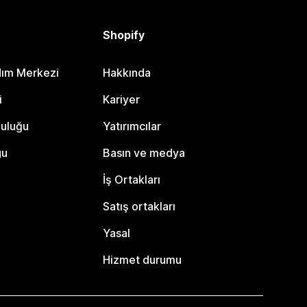
Shopify
dım Merkezi
Hakkında
i
Kariyer
luluğu
Yatırımcılar
gu
Basın ve medya
İş Ortakları
Satış ortakları
Yasal
Hizmet durumu