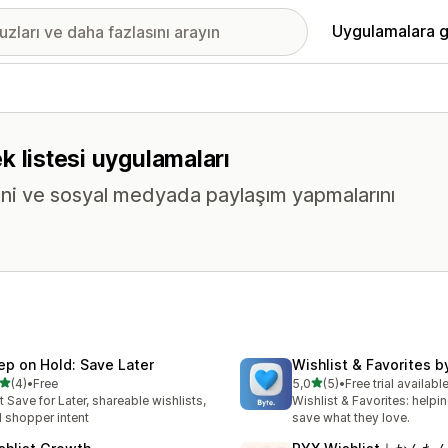
Uygulamalara g
tek listesi uygulamaları
rini ve sosyal medyada paylaşım yapmalarını
ep on Hold: Save Later
Wishlist & Favorites b
5 yıldız üzerinden
5 yıldız üzerinden
(4)
•
Free
5,0
(5)
•
Free trial availabl
lam 4 değerlendirme
toplam 5 değerlendirme
t Save for Later, shareable wishlists,
Wishlist & Favorites: help
 shopper intent
save what they love.