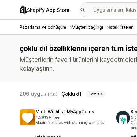
Shopify App Store
Pazarlama ve dönüşüm
Müşteri bağlılığı
İstek listeleri
çoklu dil özelliklerini içeren tüm i̇s
Müşterilerin favori ürünlerini kaydetmele
kolaylaştırın.
206 uygulama:
Çoklu dil
Temizle
Multi Wishlist‑MyAppGurus
Ke
5 yıldız üzerinden
4,5
(9)
•
Free
5,0
toplam 9 değerlendirme
top
Maximize sales with stunning wishlists
Car
and