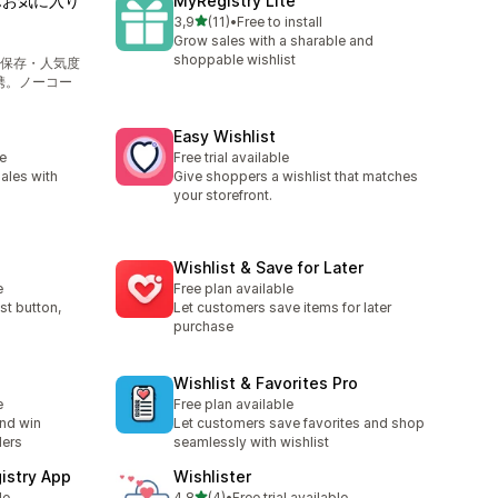
たんお気に入り
MyRegistry Lite
5 yıldız üzerinden
3,9
(11)
•
Free to install
toplam 11 değerlendirme
Grow sales with a sharable and
shoppable wishlist
保存・人気度
連携。ノーコー
Easy Wishlist
le
Free trial available
sales with
Give shoppers a wishlist that matches
your storefront.
Wishlist & Save for Later
e
Free plan available
st button,
Let customers save items for later
purchase
Wishlist & Favorites Pro
e
Free plan available
and win
Let customers save favorites and shop
ders
seamlessly with wishlist
istry App
Wishlister
5 yıldız üzerinden
le
4,8
(4)
•
Free trial available