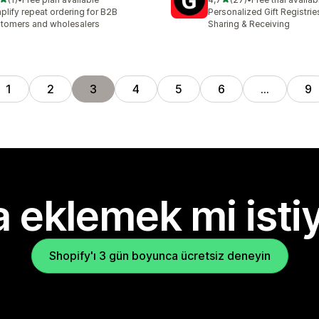
lam 1 değerlendirme
toplam 27 değerlendirme
plify repeat ordering for B2B
Personalized Gift Registri
tomers and wholesalers
Sharing & Receiving
1
2
3
4
5
6
…
9
 eklemek mi isti
Shopify'ı 3 gün boyunca ücretsiz deneyin