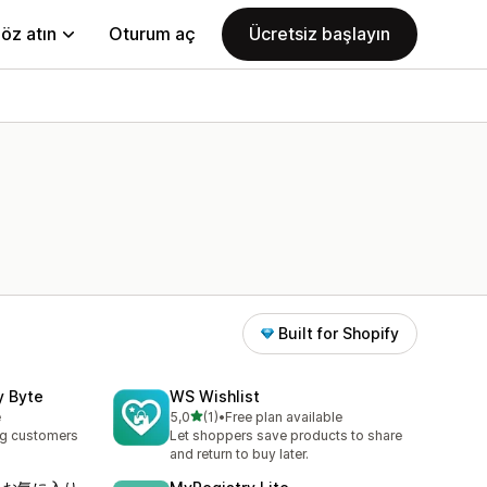
öz atın
Oturum aç
Ücretsiz başlayın
Built for Shopify
y Byte
WS Wishlist
5 yıldız üzerinden
e
5,0
(1)
•
Free plan available
toplam 1 değerlendirme
ing customers
Let shoppers save products to share
and return to buy later.