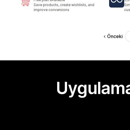
top
Save products, create wishlists, and
Sim
improve conversions
cus
Önceki
Uygulama