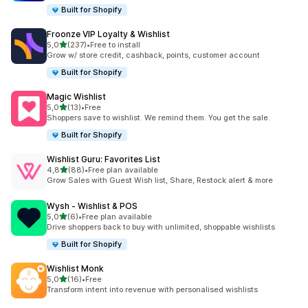
Built for Shopify
Froonze VIP Loyalty & Wishlist
z 5 hvězd
5,0
(237)
•
Free to install
Celkový počet recenzí: 237
Grow w/ store credit, cashback, points, customer account
Built for Shopify
Magic Wishlist
z 5 hvězd
5,0
(13)
•
Free
Celkový počet recenzí: 13
Shoppers save to wishlist. We remind them. You get the sale.
Built for Shopify
Wishlist Guru: Favorites List
z 5 hvězd
4,8
(88)
•
Free plan available
Celkový počet recenzí: 88
Grow Sales with Guest Wish list, Share, Restock alert & more
Wysh ‑ Wishlist & POS
z 5 hvězd
5,0
(6)
•
Free plan available
Celkový počet recenzí: 6
Drive shoppers back to buy with unlimited, shoppable wishlists
Built for Shopify
Wishlist Monk
z 5 hvězd
5,0
(16)
•
Free
Celkový počet recenzí: 16
Transform intent into revenue with personalised wishlists