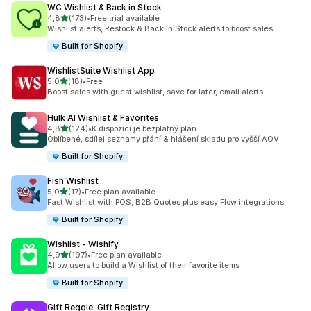
WC Wishlist & Back in Stock
z 5 hvězd
4,8
(173)
•
Free trial available
Celkový počet recenzí: 173
Wishlist alerts, Restock & Back in Stock alerts to boost sales
Built for Shopify
WishlistSuite Wishlist App
z 5 hvězd
5,0
(18)
•
Free
Celkový počet recenzí: 18
Boost sales with guest wishlist, save for later, email alerts.
Hulk AI Wishlist & Favorites
z 5 hvězd
4,8
(124)
•
K dispozici je bezplatný plán
Celkový počet recenzí: 124
Oblíbené, sdílej seznamy přání & hlášení skladu pro vyšší AOV
Built for Shopify
Fish Wishlist
z 5 hvězd
5,0
(17)
•
Free plan available
Celkový počet recenzí: 17
Fast Wishlist with POS, B2B Quotes plus easy Flow integrations
Built for Shopify
Wishlist ‑ Wishify
z 5 hvězd
4,9
(197)
•
Free plan available
Celkový počet recenzí: 197
Allow users to build a Wishlist of their favorite items
Built for Shopify
Gift Reggie: Gift Registry