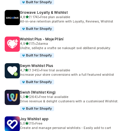
Built for Shopify
Growave: Loyalty & Wishlist
z 5 hvězd
4,8
(1 174)
•
Free plan available
Celkový počet recenzí: 1174
All-in-one retention platform with Loyalty, Reviews, Wishlist
Built for Shopify
Wishlist Plus ‑ Moje Přání
z 5 hvězd
4,9
(17)
•
Zdarma
Celkový počet recenzí: 17
Uložte, sdílejte a vraťte se nakoupit své oblíbené produkty.
Built for Shopify
Swym Wishlist Plus
z 5 hvězd
4,7
(1 345)
•
Free trial available
Celkový počet recenzí: 1345
Increase your store conversions with a full featured wishlist
Built for Shopify
Swish (Wishlist King)
z 5 hvězd
5,0
(264)
•
Free trial available
Celkový počet recenzí: 264
Drive revenue & delight customers with a customised Wishlist.
Built for Shopify
Joy Wishlist app
z 5 hvězd
5,0
(11)
•
Free
Celkový počet recenzí: 11
Create and manage personal wishlists - Easily add to cart