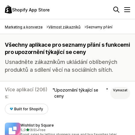
Shopify App Store
Marketing a konverze
Věrnost zákazníků
Seznamy přání
Všechny aplikace pro seznamy přání s funkcemi
pro upozornění týkající se ceny
Usnadněte zákazníkům ukládání oblíbených
produktů a sdílení věcí na sociálních sítích.
Více aplikací (206)
Upozornění týkající se
Vymazat
s:
ceny
Built for Shopify
Wishlist by Square
z 5 hvězd
5,0
(89)
•
Free
Celkový počet recenzí: 89
Boost sales by letting shoppers save and buy favorites later