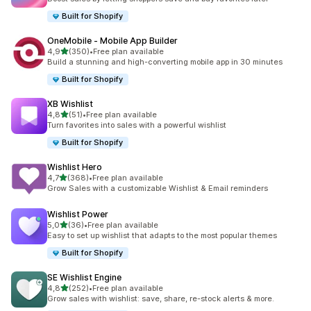
Built for Shopify
OneMobile ‑ Mobile App Builder
z 5 hvězd
4,9
(350)
•
Free plan available
Celkový počet recenzí: 350
Build a stunning and high-converting mobile app in 30 minutes
Built for Shopify
XB Wishlist
z 5 hvězd
4,8
(51)
•
Free plan available
Celkový počet recenzí: 51
Turn favorites into sales with a powerful wishlist
Built for Shopify
Wishlist Hero
z 5 hvězd
4,7
(368)
•
Free plan available
Celkový počet recenzí: 368
Grow Sales with a customizable Wishlist & Email reminders
Wishlist Power
z 5 hvězd
5,0
(36)
•
Free plan available
Celkový počet recenzí: 36
Easy to set up wishlist that adapts to the most popular themes
Built for Shopify
SE Wishlist Engine
z 5 hvězd
4,8
(252)
•
Free plan available
Celkový počet recenzí: 252
Grow sales with wishlist: save, share, re-stock alerts & more.