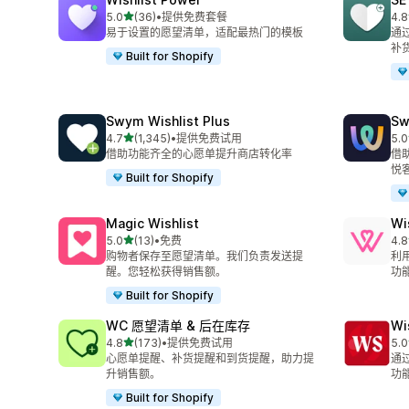
星（满分 5 星）
5.0
(36)
•
提供免费套餐
4.8
总共 36 条评论
总共
易于设置的愿望清单，适配最热门的模板
通
补
Built for Shopify
Swym Wishlist Plus
Sw
星（满分 5 星）
4.7
(1,345)
•
提供免费试用
5.0
总共 1345 条评论
总共
借助功能齐全的心愿单提升商店转化率
借
悦
Built for Shopify
Magic Wishlist
Wi
星（满分 5 星）
5.0
(13)
•
免费
4.8
总共 13 条评论
总共
购物者保存至愿望清单。我们负责发送提
利
醒。您轻松获得销售额。
功
Built for Shopify
WC 愿望清单 & 后在库存
Wi
星（满分 5 星）
4.8
(173)
•
提供免费试用
5.0
总共 173 条评论
总共
心愿单提醒、补货提醒和到货提醒，助力提
通
升销售额。
功
Built for Shopify