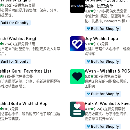
星（满分 5 星）
(252)
•
提供免费套餐
奖励、愿望清单
 252 条评论
过心愿单功能提升销售额：保存、分享、
星（满分 5 星）
4.8
(1,174)
•
提供免费套餐
总共 1174 条评论
货提醒等。
忠诚计划, 奖励、愿望清单, 
论、礼品卡, Instagram 和 U
Built for Shopify
Built for Shopify
ish (Wishlist King)
Joy Wishlist app
星（满分 5 星）
星（满分 5 星）
(264)
•
提供免费试用
5.0
(11)
•
免费
 264 条评论
总共 11 条评论
助自定义的愿望清单，创造更多收入并取
创建并管理个人心愿单 - 轻
客户。
购物车
Built for Shopify
Built for Shopify
shlist Guru: Favorites List
Wysh ‑ Wishlist & POS
星（满分 5 星）
星（满分 5 星）
(88)
•
提供免费套餐
5.0
(6)
•
提供免费套餐
 88 条评论
总共 6 条评论
用访客愿望清单、分享、重新进货提醒等
借助无限制的可购物心愿单，
能推动销售额增长
回购买
Built for Shopify
shlistSuite Wishlist App
Hulk AI Wishlist & Fav
星（满分 5 星）
星（满分 5 星）
(18)
•
免费
4.8
(124)
•
提供免费套餐
 18 条评论
总共 124 条评论
过访客心愿单、稍后购买和电子邮件提醒
使用收藏夹、分享愿望清单、
能提升销售额。
物清单来提升AOV
Built for Shopify