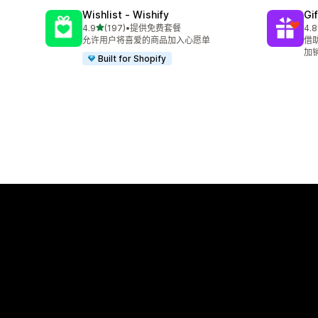
Wishlist ‑ Wishify
Gi
星（满分 5 星）
4.9
(197)
•
提供免费套餐
4.8
总共 197 条评论
总共
允许用户将喜爱的商品加入心愿单
借
加
Built for Shopify