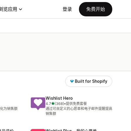
浏览应用
登录
免费开始
Built for Shopify
Wishlist Hero
星（满分 5 星）
4.7
(368)
•
提供免费套餐
总共 368 条评论
化为销售额
通过可自定义的心愿单和电子邮件提醒提高
销售额
、产品评价、
Wishlist Plus ‑ 我的心愿单