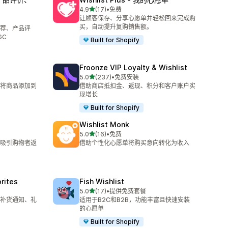
星（满分 5 星）
4.9
(17)
•
免费
总共 17 条评论
让顾客保存、分享心愿单并轻松回来完成购
买，自动提升复购销售额。
推荐、产品评
GC
Built for Shopify
Froonze VIP Loyalty & Wishlist
星（满分 5 星）
5.0
(237)
•
免费安装
总共 237 条评论
松将商品添加到
借助商店抵扣金、返现、积分和客户账户实
现增长
Built for Shopify
Wishlist Monk
星（满分 5 星）
5.0
(16)
•
免费
总共 16 条评论
吸引购物者返
借助个性化心愿单将购买意向转化为收入
orites
Fish Wishlist
星（满分 5 星）
5.0
(17)
•
提供免费套餐
总共 17 条评论
补货通知、礼
适用于B2C和B2B，功能丰富且快速安装
的心愿单
Built for Shopify