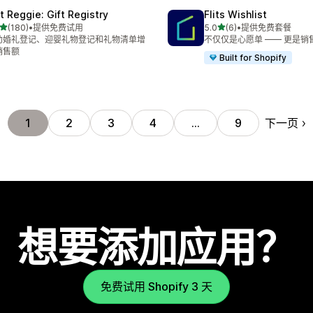
ft Reggie: Gift Registry
Flits Wishlist
星（满分 5 星）
星（满分 5 星）
(180)
•
提供免费试用
5.0
(6)
•
提供免费套餐
 180 条评论
总共 6 条评论
助婚礼登记、迎婴礼物登记和礼物清单增
不仅仅是心愿单 —— 更是销
销售额
Built for Shopify
下一页
1
2
3
4
…
9
想要添加应用？
免费试用 Shopify 3 天