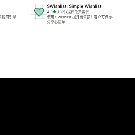
SWishlist: Simple Wishlist
星（满分 5 星）
4.9
(102)
•
提供免费套餐
总共 102 条评论
售挽回引擎
使用 SWishlist 提升销售额！客户可保存、
分享心愿单