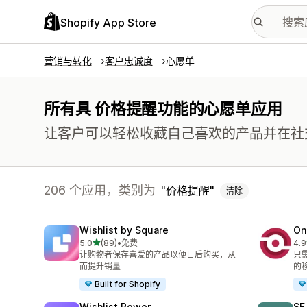
Shopify App Store
营销与转化
客户忠诚度
心愿单
所有具 价格提醒功能的心愿单应用
让客户可以轻松收藏自己喜欢的产品并在社
206 个应用，类别为
价格提醒
清除
Wishlist by Square
On
星（满分 5 星）
5.0
(89)
•
免费
4.9
总共 89 条评论
总共
让购物者保存喜爱的产品以便日后购买，从
只
而提升销量
的
Built for Shopify
Wishlist Power
SE