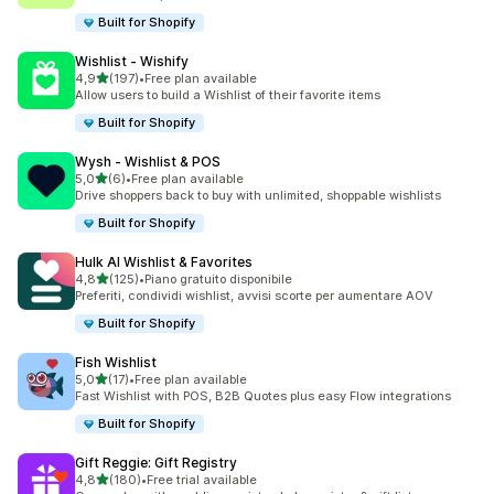
Built for Shopify
Wishlist ‑ Wishify
stelle su 5
4,9
(197)
•
Free plan available
197 recensioni totali
Allow users to build a Wishlist of their favorite items
Built for Shopify
Wysh ‑ Wishlist & POS
stelle su 5
5,0
(6)
•
Free plan available
6 recensioni totali
Drive shoppers back to buy with unlimited, shoppable wishlists
Built for Shopify
Hulk AI Wishlist & Favorites
stelle su 5
4,8
(125)
•
Piano gratuito disponibile
125 recensioni totali
Preferiti, condividi wishlist, avvisi scorte per aumentare AOV
Built for Shopify
Fish Wishlist
stelle su 5
5,0
(17)
•
Free plan available
17 recensioni totali
Fast Wishlist with POS, B2B Quotes plus easy Flow integrations
Built for Shopify
Gift Reggie: Gift Registry
stelle su 5
4,8
(180)
•
Free trial available
180 recensioni totali