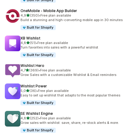
Built for Shopify
OneMobile ‑ Mobile App Builder
stelle su 5
4,9
(350)
•
Free plan available
350 recensioni totali
Build a stunning and high-converting mobile app in 30 minutes
Built for Shopify
XB Wishlist
stelle su 5
4,8
(51)
•
Free plan available
51 recensioni totali
Turn favorites into sales with a powerful wishlist
Built for Shopify
Wishlist Hero
stelle su 5
4,7
(369)
•
Free plan available
369 recensioni totali
Grow Sales with a customizable Wishlist & Email reminders
Wishlist Power
stelle su 5
5,0
(36)
•
Free plan available
36 recensioni totali
Easy to set up wishlist that adapts to the most popular themes
Built for Shopify
SE Wishlist Engine
stelle su 5
4,8
(252)
•
Free plan available
252 recensioni totali
Grow sales with wishlist: save, share, re-stock alerts & more.
Built for Shopify