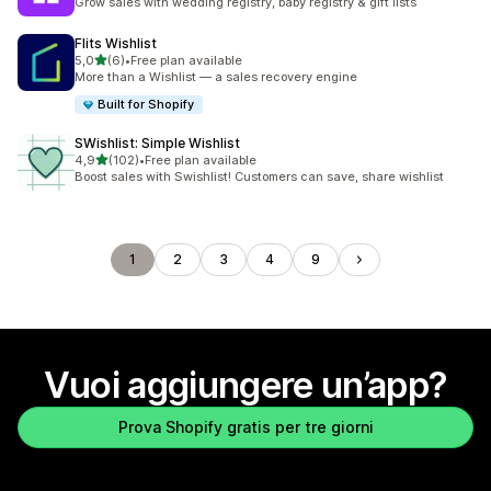
Grow sales with wedding registry, baby registry & gift lists
Flits Wishlist
stelle su 5
5,0
(6)
•
Free plan available
6 recensioni totali
More than a Wishlist — a sales recovery engine
Built for Shopify
SWishlist: Simple Wishlist
stelle su 5
4,9
(102)
•
Free plan available
102 recensioni totali
Boost sales with Swishlist! Customers can save, share wishlist
1
2
3
4
9
Vuoi aggiungere un’app?
Prova Shopify gratis per tre giorni