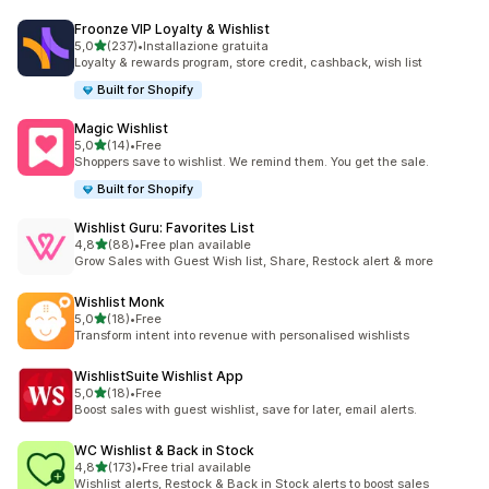
Froonze VIP Loyalty & Wishlist
stelle su 5
5,0
(237)
•
Installazione gratuita
237 recensioni totali
Loyalty & rewards program, store credit, cashback, wish list
Built for Shopify
Magic Wishlist
stelle su 5
5,0
(14)
•
Free
14 recensioni totali
Shoppers save to wishlist. We remind them. You get the sale.
Built for Shopify
Wishlist Guru: Favorites List
stelle su 5
4,8
(88)
•
Free plan available
88 recensioni totali
Grow Sales with Guest Wish list, Share, Restock alert & more
Wishlist Monk
stelle su 5
5,0
(18)
•
Free
18 recensioni totali
Transform intent into revenue with personalised wishlists
WishlistSuite Wishlist App
stelle su 5
5,0
(18)
•
Free
18 recensioni totali
Boost sales with guest wishlist, save for later, email alerts.
WC Wishlist & Back in Stock
stelle su 5
4,8
(173)
•
Free trial available
173 recensioni totali
Wishlist alerts, Restock & Back in Stock alerts to boost sales