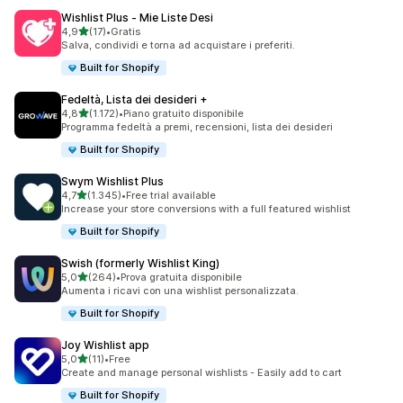
Wishlist Plus ‑ Mie Liste Desi
stelle su 5
4,9
(17)
•
Gratis
17 recensioni totali
Salva, condividi e torna ad acquistare i preferiti.
Built for Shopify
Fedeltà, Lista dei desideri +
stelle su 5
4,8
(1.172)
•
Piano gratuito disponibile
1172 recensioni totali
Programma fedeltà a premi, recensioni, lista dei desideri
Built for Shopify
Swym Wishlist Plus
stelle su 5
4,7
(1.345)
•
Free trial available
1345 recensioni totali
Increase your store conversions with a full featured wishlist
Built for Shopify
Swish (formerly Wishlist King)
stelle su 5
5,0
(264)
•
Prova gratuita disponibile
264 recensioni totali
Aumenta i ricavi con una wishlist personalizzata.
Built for Shopify
Joy Wishlist app
stelle su 5
5,0
(11)
•
Free
11 recensioni totali
Create and manage personal wishlists - Easily add to cart
Built for Shopify