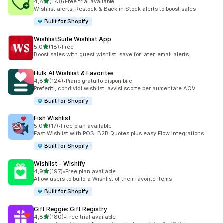
stelle su 5
4,8
(173)
•
Free trial available
173 recensioni totali
Wishlist alerts, Restock & Back in Stock alerts to boost sales
Built for Shopify
WishlistSuite Wishlist App
stelle su 5
5,0
(18)
•
Free
18 recensioni totali
Boost sales with guest wishlist, save for later, email alerts.
Hulk AI Wishlist & Favorites
stelle su 5
4,8
(124)
•
Piano gratuito disponibile
124 recensioni totali
Preferiti, condividi wishlist, avvisi scorte per aumentare AOV
Built for Shopify
Fish Wishlist
stelle su 5
5,0
(17)
•
Free plan available
17 recensioni totali
Fast Wishlist with POS, B2B Quotes plus easy Flow integrations
Built for Shopify
Wishlist ‑ Wishify
stelle su 5
4,9
(197)
•
Free plan available
197 recensioni totali
Allow users to build a Wishlist of their favorite items
Built for Shopify
Gift Reggie: Gift Registry
stelle su 5
4,8
(180)
•
Free trial available
180 recensioni totali