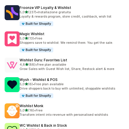
Froonze VIP Loyalty & Wishlist
stelle su 5
5,0
(237)
•
Installazione gratuita
237 recensioni totali
Loyalty & rewards program, store credit, cashback, wish list
Built for Shopify
Magic Wishlist
stelle su 5
5,0
(13)
•
Free
13 recensioni totali
Shoppers save to wishlist. We remind them. You get the sale.
Built for Shopify
Wishlist Guru: Favorites List
stelle su 5
4,8
(88)
•
Free plan available
88 recensioni totali
Grow Sales with Guest Wish list, Share, Restock alert & more
Wysh ‑ Wishlist & POS
stelle su 5
5,0
(6)
•
Free plan available
6 recensioni totali
Drive shoppers back to buy with unlimited, shoppable wishlists
Built for Shopify
Wishlist Monk
stelle su 5
5,0
(16)
•
Free
16 recensioni totali
Transform intent into revenue with personalised wishlists
WC Wishlist & Back in Stock