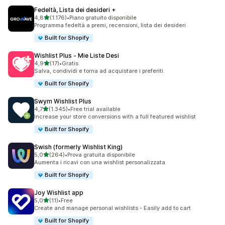
Fedeltà, Lista dei desideri +
stelle su 5
4,8
(1.176)
•
Piano gratuito disponibile
1176 recensioni totali
Programma fedeltà a premi, recensioni, lista dei desideri
Built for Shopify
Wishlist Plus ‑ Mie Liste Desi
stelle su 5
4,9
(17)
•
Gratis
17 recensioni totali
Salva, condividi e torna ad acquistare i preferiti.
Built for Shopify
Swym Wishlist Plus
stelle su 5
4,7
(1.345)
•
Free trial available
1345 recensioni totali
Increase your store conversions with a full featured wishlist
Built for Shopify
Swish (formerly Wishlist King)
stelle su 5
5,0
(264)
•
Prova gratuita disponibile
264 recensioni totali
Aumenta i ricavi con una wishlist personalizzata.
Built for Shopify
Joy Wishlist app
stelle su 5
5,0
(11)
•
Free
11 recensioni totali
Create and manage personal wishlists - Easily add to cart
Built for Shopify