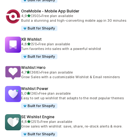
Built for Shopify
OneMobile ‑ Mobile App Builder
stelle su 5
4,9
(350)
•
Free plan available
350 recensioni totali
Build a stunning and high-converting mobile app in 30 minutes
Built for Shopify
XB Wishlist
stelle su 5
4,8
(51)
•
Free plan available
51 recensioni totali
Turn favorites into sales with a powerful wishlist
Built for Shopify
Wishlist Hero
stelle su 5
4,7
(368)
•
Free plan available
368 recensioni totali
Grow Sales with a customizable Wishlist & Email reminders
Wishlist Power
stelle su 5
5,0
(36)
•
Free plan available
36 recensioni totali
Easy to set up wishlist that adapts to the most popular themes
Built for Shopify
SE Wishlist Engine
stelle su 5
4,8
(251)
•
Free plan available
251 recensioni totali
Grow sales with wishlist: save, share, re-stock alerts & more.
Built for Shopify