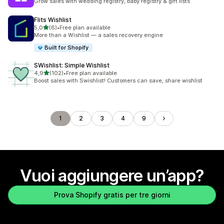
Grow sales with wedding registry, baby registry & gift lists
Flits Wishlist
stelle su 5
5,0
(6)
•
Free plan available
6 recensioni totali
More than a Wishlist — a sales recovery engine
Built for Shopify
SWishlist: Simple Wishlist
stelle su 5
4,9
(102)
•
Free plan available
102 recensioni totali
Boost sales with Swishlist! Customers can save, share wishlist
1
2
3
4
9
Vuoi aggiungere un’app?
Prova Shopify gratis per tre giorni