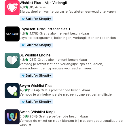
Wishlist Plus ‑ Mijn Verlangli
van 5 sterren
4,9
(18)
•
Gratis
18 recensies in totaal
Sla op, deel en kom terug om je favorieten eenvoudig te kopen.
Built for Shopify
Loyaliteit, Productrecensies +
van 5 sterren
4,8
(1.176)
•
Gratis abonnement beschikbaar
1176 recensies in totaal
Loyaliteitsprogramma, beloningen, verlanglijsten en recensies.
Built for Shopify
SE Wishlist Engine
van 5 sterren
4,8
(251)
•
Gratis abonnement beschikbaar
251 recensies in totaal
Verhoog je omzet met een verlanglijst: opslaan, delen,
waarschuwingen bij nieuwe voorraad en meer.
Built for Shopify
Swym Wishlist Plus
van 5 sterren
4,7
(1.344)
•
Gratis proefperiode beschikbaar
1344 recensies in totaal
Verhoog je winkelconversie met een compleet verlanglijstje
Built for Shopify
Swish (Wishlist King)
van 5 sterren
5,0
(264)
•
Gratis proefperiode beschikbaar
264 recensies in totaal
Verhoog de omzet en maak klanten blij met een gepersonaliseerde
wishlist.