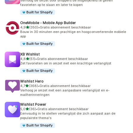
Verhoog de omzet door shoppers de mogelijkheid te geven
favorieten op te slaan en later te kopen
Built for Shopify
OneMobile ‑ Mobile App Builder
van 5 sterren
4,9
(350)
•
Gratis abonnement beschikbaar
350 recensies in totaal
Bouw in 30 minuten een prachtige en hoogconverterende mobiele
app
Built for Shopify
XB Wishlist
van 5 sterren
4,8
(51)
•
Gratis abonnement beschikbaar
51 recensies in totaal
Zet favorieten om in omzet met een krachtige verlanglijst
Built for Shopify
Wishlist Hero
van 5 sterren
4,7
(368)
•
Gratis abonnement beschikbaar
368 recensies in totaal
Verhoog je omzet met een aanpasbare verlanglijst en e-
mailherinneringen
Wishlist Power
van 5 sterren
5,0
(36)
•
Gratis abonnement beschikbaar
36 recensies in totaal
Eenvoudig in te stellen verlanglijst die zich aanpast aan de
populairste thema's
Built for Shopify