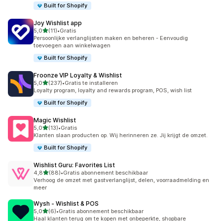
Built for Shopify
Joy Wishlist app
van 5 sterren
5,0
(11)
•
Gratis
11 recensies in totaal
Persoonlijke verlanglijsten maken en beheren - Eenvoudig
toevoegen aan winkelwagen
Built for Shopify
Froonze VIP Loyalty & Wishlist
van 5 sterren
5,0
(237)
•
Gratis te installeren
237 recensies in totaal
Loyalty program, loyalty and rewards program, POS, wish list
Built for Shopify
Magic Wishlist
van 5 sterren
5,0
(13)
•
Gratis
13 recensies in totaal
Klanten slaan producten op. Wij herinneren ze. Jij krijgt de omzet.
Built for Shopify
Wishlist Guru: Favorites List
van 5 sterren
4,8
(88)
•
Gratis abonnement beschikbaar
88 recensies in totaal
Verhoog de omzet met gastverlanglijst, delen, voorraadmelding en
meer
Wysh ‑ Wishlist & POS
van 5 sterren
5,0
(6)
•
Gratis abonnement beschikbaar
6 recensies in totaal
Haal klanten terug om te kopen met onbeperkte, shopbare