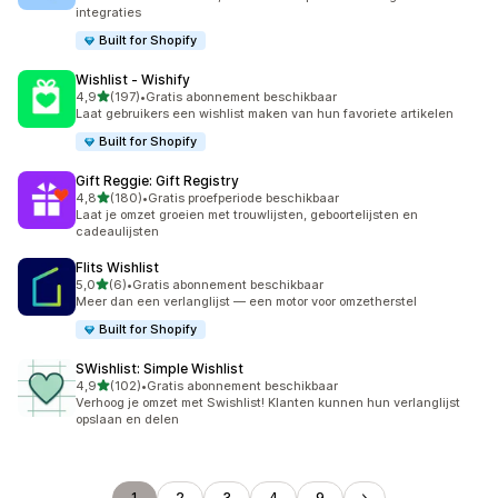
integraties
Built for Shopify
Wishlist ‑ Wishify
van 5 sterren
4,9
(197)
•
Gratis abonnement beschikbaar
197 recensies in totaal
Laat gebruikers een wishlist maken van hun favoriete artikelen
Built for Shopify
Gift Reggie: Gift Registry
van 5 sterren
4,8
(180)
•
Gratis proefperiode beschikbaar
180 recensies in totaal
Laat je omzet groeien met trouwlijsten, geboortelijsten en
cadeaulijsten
Flits Wishlist
van 5 sterren
5,0
(6)
•
Gratis abonnement beschikbaar
6 recensies in totaal
Meer dan een verlanglijst — een motor voor omzetherstel
Built for Shopify
SWishlist: Simple Wishlist
van 5 sterren
4,9
(102)
•
Gratis abonnement beschikbaar
102 recensies in totaal
Verhoog je omzet met Swishlist! Klanten kunnen hun verlanglijst
opslaan en delen
1
2
3
4
9