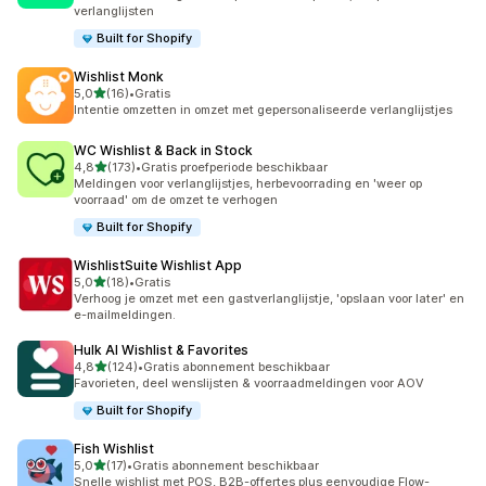
verlanglijsten
Built for Shopify
Wishlist Monk
van 5 sterren
5,0
(16)
•
Gratis
16 recensies in totaal
Intentie omzetten in omzet met gepersonaliseerde verlanglijstjes
WC Wishlist & Back in Stock
van 5 sterren
4,8
(173)
•
Gratis proefperiode beschikbaar
173 recensies in totaal
Meldingen voor verlanglijstjes, herbevoorrading en 'weer op
voorraad' om de omzet te verhogen
Built for Shopify
WishlistSuite Wishlist App
van 5 sterren
5,0
(18)
•
Gratis
18 recensies in totaal
Verhoog je omzet met een gastverlanglijstje, 'opslaan voor later' en
e-mailmeldingen.
Hulk AI Wishlist & Favorites
van 5 sterren
4,8
(124)
•
Gratis abonnement beschikbaar
124 recensies in totaal
Favorieten, deel wenslijsten & voorraadmeldingen voor AOV
Built for Shopify
Fish Wishlist
van 5 sterren
5,0
(17)
•
Gratis abonnement beschikbaar
17 recensies in totaal
Snelle wishlist met POS, B2B-offertes plus eenvoudige Flow-