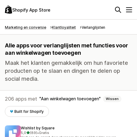
Shopify App Store
Marketing en conversie
Klantloyaliteit
Verlanglijsten
Alle apps voor verlanglijsten met functies voor
aan winkelwagen toevoegen
Maak het klanten gemakkelijk om hun favoriete
producten op te slaan en dingen te delen op
social media.
206 apps met
Aan winkelwagen toevoegen
Wissen
Built for Shopify
Wishlist by Square
van 5 sterren
5,0
(89)
•
Gratis
89 recensies in totaal