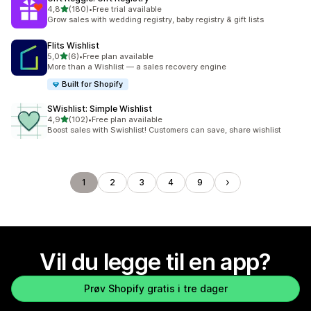
av 5 stjerner
4,8
(180)
•
Free trial available
Totalt 180 omtaler
Grow sales with wedding registry, baby registry & gift lists
Flits Wishlist
av 5 stjerner
5,0
(6)
•
Free plan available
Totalt 6 omtaler
More than a Wishlist — a sales recovery engine
Built for Shopify
SWishlist: Simple Wishlist
av 5 stjerner
4,9
(102)
•
Free plan available
Totalt 102 omtaler
Boost sales with Swishlist! Customers can save, share wishlist
1
2
3
4
9
Vil du legge til en app?
Prøv Shopify gratis i tre dager