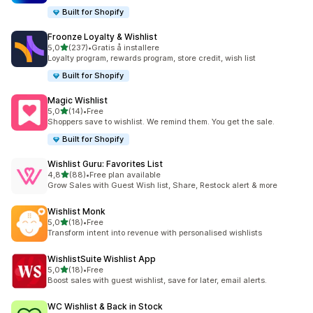
Built for Shopify
Froonze Loyalty & Wishlist
av 5 stjerner
5,0
(237)
•
Gratis å installere
Totalt 237 omtaler
Loyalty program, rewards program, store credit, wish list
Built for Shopify
Magic Wishlist
av 5 stjerner
5,0
(14)
•
Free
Totalt 14 omtaler
Shoppers save to wishlist. We remind them. You get the sale.
Built for Shopify
Wishlist Guru: Favorites List
av 5 stjerner
4,8
(88)
•
Free plan available
Totalt 88 omtaler
Grow Sales with Guest Wish list, Share, Restock alert & more
Wishlist Monk
av 5 stjerner
5,0
(18)
•
Free
Totalt 18 omtaler
Transform intent into revenue with personalised wishlists
WishlistSuite Wishlist App
av 5 stjerner
5,0
(18)
•
Free
Totalt 18 omtaler
Boost sales with guest wishlist, save for later, email alerts.
WC Wishlist & Back in Stock