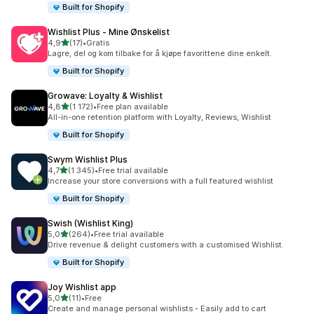
Built for Shopify
Wishlist Plus ‑ Mine Ønskelist
av 5 stjerner
4,9
(17)
•
Gratis
Totalt 17 omtaler
Lagre, del og kom tilbake for å kjøpe favorittene dine enkelt.
Built for Shopify
Growave: Loyalty & Wishlist
av 5 stjerner
4,8
(1 172)
•
Free plan available
Totalt 1172 omtaler
All-in-one retention platform with Loyalty, Reviews, Wishlist
Built for Shopify
Swym Wishlist Plus
av 5 stjerner
4,7
(1 345)
•
Free trial available
Totalt 1345 omtaler
Increase your store conversions with a full featured wishlist
Built for Shopify
Swish (Wishlist King)
av 5 stjerner
5,0
(264)
•
Free trial available
Totalt 264 omtaler
Drive revenue & delight customers with a customised Wishlist.
Built for Shopify
Joy Wishlist app
av 5 stjerner
5,0
(11)
•
Free
Totalt 11 omtaler
Create and manage personal wishlists - Easily add to cart