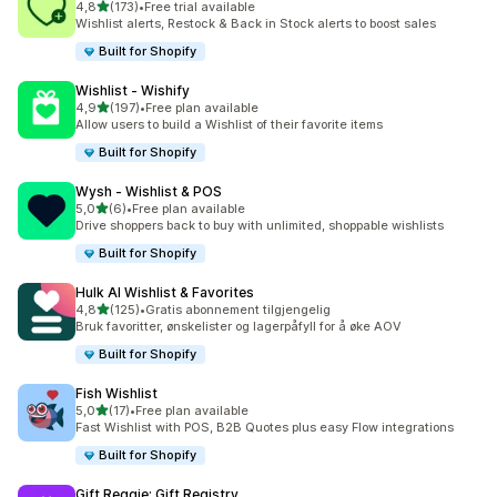
av 5 stjerner
4,8
(173)
•
Free trial available
Totalt 173 omtaler
Wishlist alerts, Restock & Back in Stock alerts to boost sales
Built for Shopify
Wishlist ‑ Wishify
av 5 stjerner
4,9
(197)
•
Free plan available
Totalt 197 omtaler
Allow users to build a Wishlist of their favorite items
Built for Shopify
Wysh ‑ Wishlist & POS
av 5 stjerner
5,0
(6)
•
Free plan available
Totalt 6 omtaler
Drive shoppers back to buy with unlimited, shoppable wishlists
Built for Shopify
Hulk AI Wishlist & Favorites
av 5 stjerner
4,8
(125)
•
Gratis abonnement tilgjengelig
Totalt 125 omtaler
Bruk favoritter, ønskelister og lagerpåfyll for å øke AOV
Built for Shopify
Fish Wishlist
av 5 stjerner
5,0
(17)
•
Free plan available
Totalt 17 omtaler
Fast Wishlist with POS, B2B Quotes plus easy Flow integrations
Built for Shopify
Gift Reggie: Gift Registry