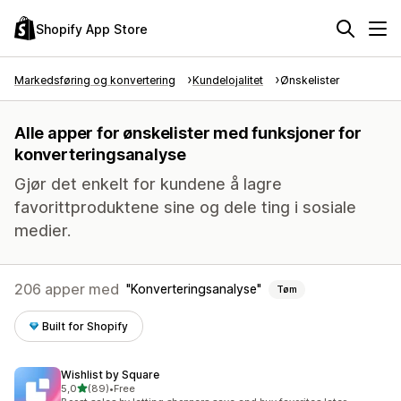
Shopify App Store
Markedsføring og konvertering
Kundelojalitet
Ønskelister
Alle apper for ønskelister med funksjoner for
konverteringsanalyse
Gjør det enkelt for kundene å lagre
favorittproduktene sine og dele ting i sosiale
medier.
206 apper med
Konverteringsanalyse
Tøm
Built for Shopify
Wishlist by Square
av 5 stjerner
5,0
(89)
•
Free
Totalt 89 omtaler