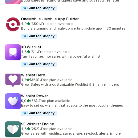
Boost sales by letting shoppers save and buy favorites later
Built for Shopify
OneMobile ‑ Mobile App Builder
av 5 stjerner
4,9
(350)
•
Free plan available
Totalt 350 omtaler
Build a stunning and high-converting mobile app in 30 minutes
Built for Shopify
XB Wishlist
av 5 stjerner
4,8
(51)
•
Free plan available
Totalt 51 omtaler
Turn favorites into sales with a powerful wishlist
Built for Shopify
Wishlist Hero
av 5 stjerner
4,7
(369)
•
Free plan available
Totalt 369 omtaler
Grow Sales with a customizable Wishlist & Email reminders
Wishlist Power
av 5 stjerner
5,0
(36)
•
Free plan available
Totalt 36 omtaler
Easy to set up wishlist that adapts to the most popular themes
Built for Shopify
SE Wishlist Engine
av 5 stjerner
4,8
(252)
•
Free plan available
Totalt 252 omtaler
Grow sales with wishlist: save, share, re-stock alerts & more.