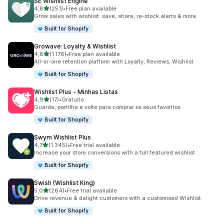
SE Wishlist Engine
de 5 estrelas
4,8
(251)
•
Free plan available
251 total de avaliações
Grow sales with wishlist: save, share, re-stock alerts & more.
Built for Shopify
Growave: Loyalty & Wishlist
de 5 estrelas
4,8
(1.176)
•
Free plan available
1176 total de avaliações
All-in-one retention platform with Loyalty, Reviews, Wishlist
Built for Shopify
Wishlist Plus ‑ Minhas Listas
de 5 estrelas
4,9
(17)
•
Gratuito
17 total de avaliações
Guarde, partilhe e volte para comprar os seus favoritos.
Built for Shopify
Swym Wishlist Plus
de 5 estrelas
4,7
(1.345)
•
Free trial available
1345 total de avaliações
Increase your store conversions with a full featured wishlist
Built for Shopify
Swish (Wishlist King)
de 5 estrelas
5,0
(264)
•
Free trial available
264 total de avaliações
Drive revenue & delight customers with a customised Wishlist.
Built for Shopify