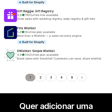
Built for Shopify
Gift Reggie: Gift Registry
de 5 estrelas
4,8
(180)
•
Free trial available
180 total de avaliações
Grow sales with wedding registry, baby registry & gift lists
Flits Wishlist
de 5 estrelas
5,0
(6)
•
Free plan available
6 total de avaliações
More than a Wishlist — a sales recovery engine
Built for Shopify
SWishlist: Simple Wishlist
de 5 estrelas
4,9
(102)
•
Free plan available
102 total de avaliações
Boost sales with Swishlist! Customers can save, share wishlist
1
2
3
4
9
Quer adicionar uma