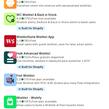
de 5 estrelas
5,0
(16)
•
Free
16 total de avaliações
Transform intent into revenue with personalised wishlists
WC Wishlist & Back in Stock
de 5 estrelas
4,8
(173)
•
Free trial available
173 total de avaliações
Wishlist alerts, Restock & Back in Stock alerts to boost sales
Built for Shopify
WishlistSuite Wishlist App
de 5 estrelas
5,0
(18)
•
Free
18 total de avaliações
Boost sales with guest wishlist, save for later, email alerts.
Hulk Advanced Wishlist
de 5 estrelas
4,8
(124)
•
Plano gratuito disponível
124 total de avaliações
Use favoritos, desejos e reposição para aumentar o AOV
Built for Shopify
Fish Wishlist
de 5 estrelas
5,0
(17)
•
Free plan available
17 total de avaliações
Fast Wishlist with POS, B2B Quotes plus easy Flow integrations
Built for Shopify
Wishlist ‑ Wishify
de 5 estrelas
4,9
(197)
•
Free plan available
197 total de avaliações
Allow users to build a Wishlist of their favorite items