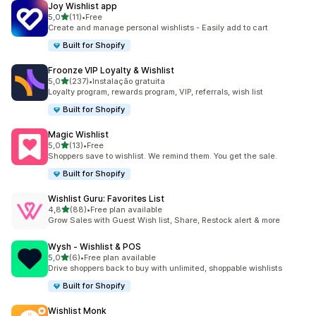
Joy Wishlist app
de 5 estrelas
5,0
(11)
•
Free
11 total de avaliações
Create and manage personal wishlists - Easily add to cart
Built for Shopify
Froonze VIP Loyalty & Wishlist
de 5 estrelas
5,0
(237)
•
Instalação gratuita
237 total de avaliações
Loyalty program, rewards program, VIP, referrals, wish list
Built for Shopify
Magic Wishlist
de 5 estrelas
5,0
(13)
•
Free
13 total de avaliações
Shoppers save to wishlist. We remind them. You get the sale.
Built for Shopify
Wishlist Guru: Favorites List
de 5 estrelas
4,8
(88)
•
Free plan available
88 total de avaliações
Grow Sales with Guest Wish list, Share, Restock alert & more
Wysh ‑ Wishlist & POS
de 5 estrelas
5,0
(6)
•
Free plan available
6 total de avaliações
Drive shoppers back to buy with unlimited, shoppable wishlists
Built for Shopify
Wishlist Monk