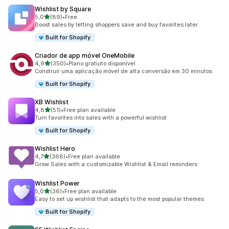
Wishlist by Square
de 5 estrelas
5,0
(89)
•
Free
89 total de avaliações
Boost sales by letting shoppers save and buy favorites later
Built for Shopify
Criador de app móvel OneMobile
de 5 estrelas
4,9
(350)
•
Plano gratuito disponível
350 total de avaliações
Construir uma aplicação móvel de alta conversão em 30 minutos
Built for Shopify
XB Wishlist
de 5 estrelas
4,8
(51)
•
Free plan available
51 total de avaliações
Turn favorites into sales with a powerful wishlist
Built for Shopify
Wishlist Hero
de 5 estrelas
4,7
(368)
•
Free plan available
368 total de avaliações
Grow Sales with a customizable Wishlist & Email reminders
Wishlist Power
de 5 estrelas
5,0
(36)
•
Free plan available
36 total de avaliações
Easy to set up wishlist that adapts to the most popular themes
Built for Shopify